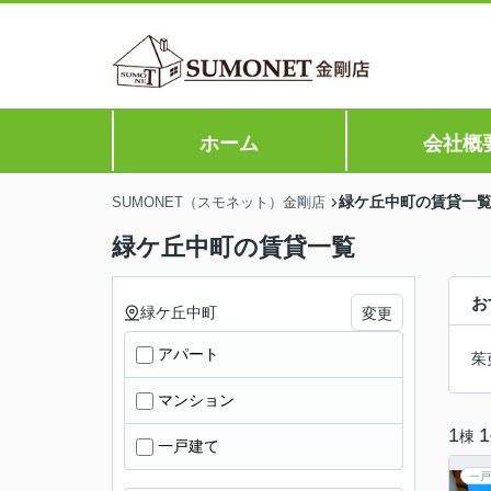
ホーム
会社概
緑ケ丘中町の賃貸一
SUMONET（スモネット）金剛店
緑ケ丘中町の賃貸一覧
お
緑ケ丘中町
変更
アパート
茱
マンション
1
1
棟
一戸建て
一戸