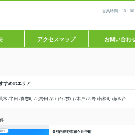
営業時間：10：0
要
アクセスマップ
お問い合わ
覧
すすめのエリア
萸木
/
半田
/
喜志町
/
北野田
/
西山台
/
狭山
/
木戸
/
西野
/
若松町
/
藤沢台
件
建て
河内長野市
緑ケ丘中町