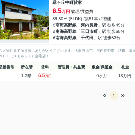
緑ヶ丘中町貸家
6.5
万円
管理/共益費-
89.30㎡ (5LDK) /築51年 /2階建
南海高野線
「
河内長野
」駅 徒歩49分
南海高野線
「
三日市町
」駅 徒歩55分
南海高野線
「
千代田
」駅 徒歩53分
スメ物件見て頂き誠にありがとうございます。大阪狭山市、河内長野市、堺市、富
ＮＥＴ（スモネット）金剛店！
部屋番号
所在階
賃料
管理費・共益費
敷金/保証金
礼金
6.5
-
1-2階
-
0ヶ月
13万円
万円
1