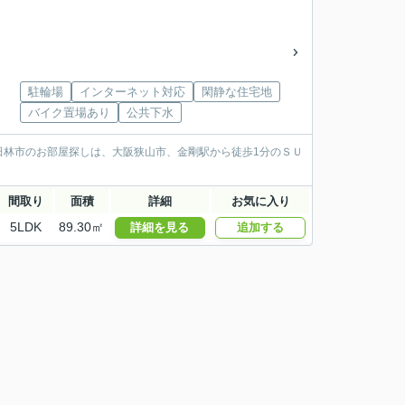
駐輪場
インターネット対応
閑静な住宅地
バイク置場あり
公共下水
田林市のお部屋探しは、大阪狭山市、金剛駅から徒歩1分のＳＵ
間取り
面積
詳細
お気に入り
5LDK
89.30㎡
詳細を見る
追加する