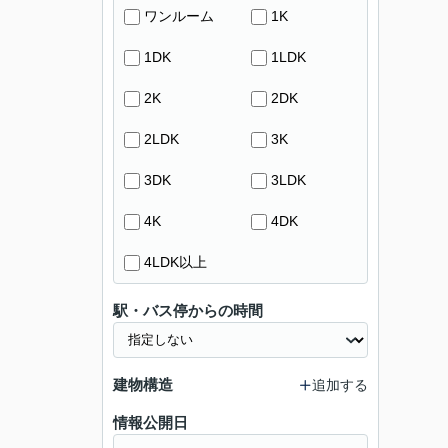
ワンルーム
1K
1DK
1LDK
2K
2DK
2LDK
3K
3DK
3LDK
4K
4DK
4LDK以上
駅・バス停からの時間
建物構造
追加する
情報公開日