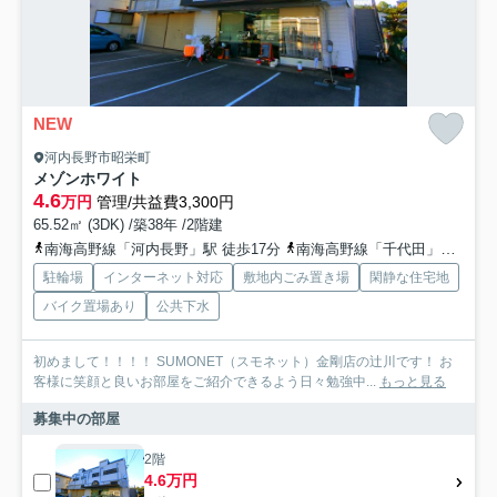
NEW
河内長野市昭栄町
メゾンホワイト
4.6
万円
管理/共益費3,300円
65.52㎡ (3DK) /築38年 /2階建
南海高野線「河内長野」駅 徒歩17分
南海高野線「千代田」駅
南
駐輪場
インターネット対応
敷地内ごみ置き場
閑静な住宅地
バイク置場あり
公共下水
初めまして！！！！ SUMONET（スモネット）金剛店の辻川です！ お
客様に笑顔と良いお部屋をご紹介できるよう日々勉強中...
もっと見る
募集中の部屋
2階
4.6万円