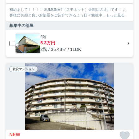
初めまして！！！！ SUMONET（スモネット）金剛店の辻川です！ お
客様に笑顔と良いお部屋をご紹介できるよう日々勉強中...
もっと見る
募集中の部屋
2階
5.3万円
2階 / 35.48㎡ / 1LDK
賃貸マンション
NEW