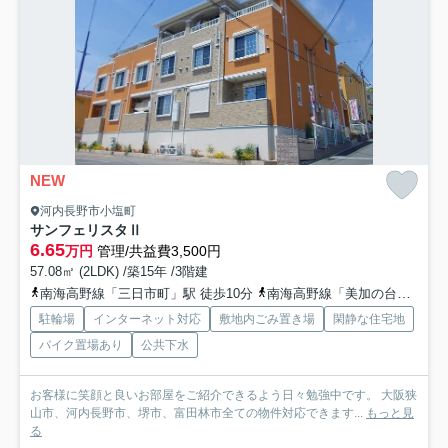
NEW
河内長野市小塩町
サンフェリスタⅡ
6.65
万円
管理/共益費3,500円
57.08㎡ (2LDK) /築15年 /3階建
南海高野線「三日市町」駅 徒歩10分
南海高野線「美加の台」駅 徒歩23分
駐輪場
インターネット対応
敷地内ごみ置き場
閑静な住宅地
バイク置場あり
公共下水
お客様に笑顔と良いお部屋をご紹介できるよう日々勉強中です。 大阪狭
山市、河内長野市、堺市、富田林市全ての物件対応できます...
もっと見
る