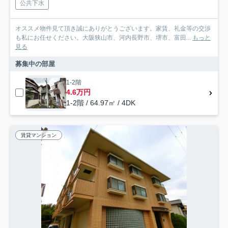
公共下水
オススメ物件見て頂き誠にありがとうございます。家賃、礼金等の交渉
も私にお任せください。大阪狭山市、河内長野市、堺市、富田...
もっと
見る
募集中の部屋
1-2階
4.6万円
1-2階 / 64.97㎡ / 4DK
賃貸マンション