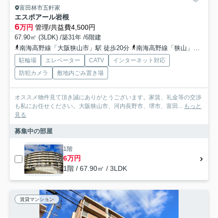
富田林市五軒家
エスポアール岩根
6
万円
管理/共益費4,500円
67.90㎡ (3LDK) /築31年 /6階建
南海高野線「大阪狭山市」駅 徒歩20分
南海高野線「狭山」駅 徒歩25分
駐輪場
エレベーター
CATV
インターネット対応
防犯カメラ
敷地内ごみ置き場
オススメ物件見て頂き誠にありがとうございます。家賃、礼金等の交渉
も私にお任せください。大阪狭山市、河内長野市、堺市、富田...
もっと
見る
募集中の部屋
1階
6万円
1階 / 67.90㎡ / 3LDK
賃貸マンション