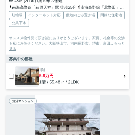
55.48㎡ (2LDK) /築19年 /2階建
南海高野線「萩原天神」駅 徒歩25分
南海高野線「北野田」駅 徒歩38分
駐輪場
インターネット対応
敷地内ごみ置き場
閑静な住宅地
公共下水
オススメ物件見て頂き誠にありがとうございます。家賃、礼金等の交渉
も私にお任せください。大阪狭山市、河内長野市、堺市、富田...
もっと
見る
募集中の部屋
1階
5.8万円
1階 / 55.48㎡ / 2LDK
賃貸マンション