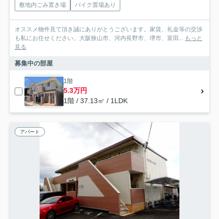
敷地内ごみ置き場
バイク置場あり
オススメ物件見て頂き誠にありがとうございます。家賃、礼金等の交渉
も私にお任せください。大阪狭山市、河内長野市、堺市、富田...
もっと
見る
募集中の部屋
1階
5.3万円
1階 / 37.13㎡ / 1LDK
アパート