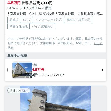
4.5
万円
管理/共益費3,000円
53.87㎡ (2LDK) /築56年 /5階建
南海高野線「金剛」駅 徒歩3分
南海高野線「大阪狭山市」駅 徒歩15分
駐輪場
CATV
インターネット対応
敷地内ごみ置き場
閑静な住宅地
バイク置場あり
オススメ物件見て頂き誠にありがとうございます。家賃、礼金等の交渉
も私にお任せください。大阪狭山市、河内長野市、堺市、富田...
もっと
見る
募集中の部屋
4階
4.5万円
4階 / 53.87㎡ / 2LDK
賃貸マンション