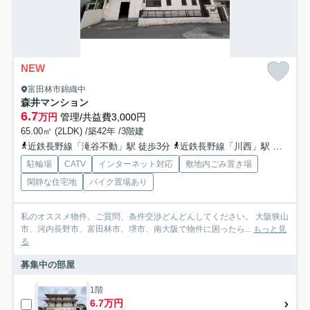
NEW
富田林市錦織中
森井マンション
6.7
万円
管理/共益費3,000円
65.00㎡ (2LDK) /築42年 /3階建
近鉄長野線「滝谷不動」駅 徒歩3分
近鉄長野線「川西」駅 徒歩18分
駐輪場
CATV
インターネット対応
敷地内ごみ置き場
閑静な住宅地
バイク置場あり
私のオススメ物件。ご質問、条件交渉どんどんしてください。 大阪狭山
市、河内長野市、富田林市、堺市、南大阪で物件に困ったら...
もっと見
る
募集中の部屋
1階
6.7万円