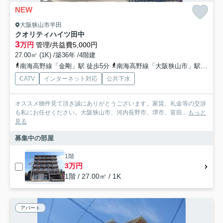
NEW
大阪狭山市半田
クオリティハイツ田中
3
万円
管理/共益費5,000円
27.00㎡ (1K) /築36年 /4階建
南海高野線「金剛」駅 徒歩5分
南海高野線「大阪狭山市」駅 徒歩18分
CATV
インターネット対応
公共下水
オススメ物件見て頂き誠にありがとうございます。家賃、礼金等の交渉
も私にお任せください。大阪狭山市、河内長野市、堺市、富田...
もっと
見る
募集中の部屋
1階
3万円
1階 / 27.00㎡ / 1K
アパート