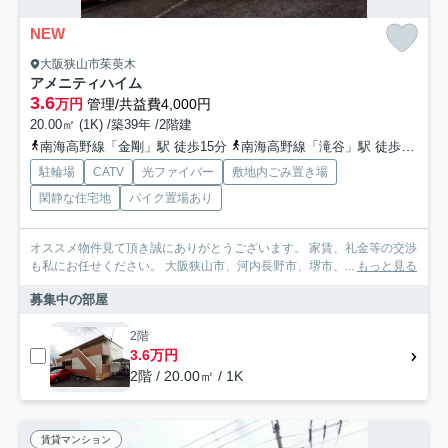
NEW
大阪狭山市茱萸木
アメニティハイム
3.6
万円
管理/共益費4,000円
20.00㎡ (1K) /築39年 /2階建
南海高野線「金剛」駅 徒歩15分
南海高野線「滝谷」駅 徒歩25分
駐輪場
CATV
光ファイバー
敷地内ごみ置き場
閑静な住宅地
バイク置場あり
オススメ物件見て頂き誠にありがとうございます。 家賃、礼金等の交渉
も私にお任せください。 大阪狭山市、河内長野市、堺市、...
もっと見る
募集中の部屋
2階
3.6万円
2階 / 20.00㎡ / 1K
賃貸マンション