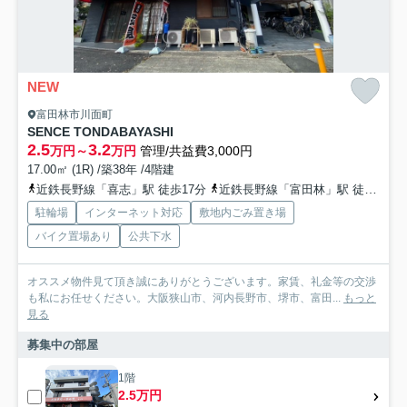
NEW
富田林市川面町
SENCE TONDABAYASHI
2.5
3.2
万円～
万円
管理/共益費3,000円
17.00㎡ (1R) /築38年 /4階建
近鉄長野線「喜志」駅 徒歩17分
近鉄長野線「富田林」駅 徒歩28分
駐輪場
インターネット対応
敷地内ごみ置き場
バイク置場あり
公共下水
オススメ物件見て頂き誠にありがとうございます。家賃、礼金等の交渉
も私にお任せください。大阪狭山市、河内長野市、堺市、富田...
もっと
見る
募集中の部屋
1階
2.5万円