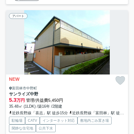
アパート
NEW
富田林市中野町
サンライズ中野
5.3
万円
管理/共益費5,450円
35.48㎡ (1LDK) /築16年 /2階建
近鉄長野線「喜志」駅 徒歩15分
近鉄長野線「富田林」駅 徒歩20分
駐輪場
CATV
インターネット対応
敷地内ごみ置き場
閑静な住宅地
公共下水