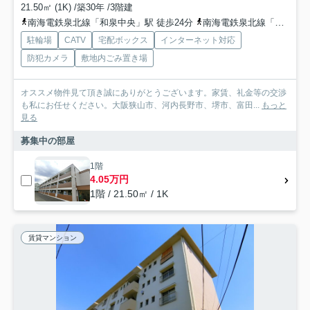
21.50㎡ (1K) /築30年 /3階建
南海電鉄泉北線「和泉中央」駅 徒歩24分
南海電鉄泉北線「光明池」駅 徒歩41分
駐輪場
CATV
宅配ボックス
インターネット対応
防犯カメラ
敷地内ごみ置き場
オススメ物件見て頂き誠にありがとうございます。家賃、礼金等の交渉
も私にお任せください。大阪狭山市、河内長野市、堺市、富田...
もっと
見る
募集中の部屋
1階
4.05万円
1階 / 21.50㎡ / 1K
賃貸マンション