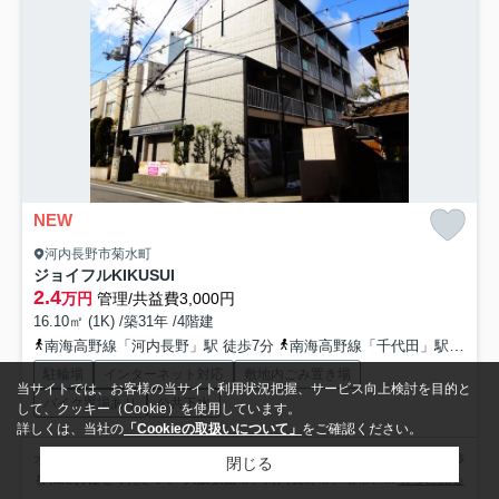
NEW
河内長野市菊水町
ジョイフルKIKUSUI
2.4
万円
管理/共益費3,000円
16.10㎡ (1K) /築31年 /4階建
南海高野線「河内長野」駅 徒歩7分
南海高野線「千代田」駅 徒歩29分
駐輪場
インターネット対応
敷地内ごみ置き場
当サイトでは、お客様の当サイト利用状況把握、サービス向上検討を目的と
バイク置場あり
公共下水
して、クッキー（Cookie）を使用しています。
詳しくは、当社の
「Cookieの取扱いについて」
をご確認ください。
オススメ物件見て頂き誠にありがとうございます。 家賃、礼金等の交渉
閉じる
も私にお任せください。 大阪狭山市、河内長野市、堺市、...
もっと見る