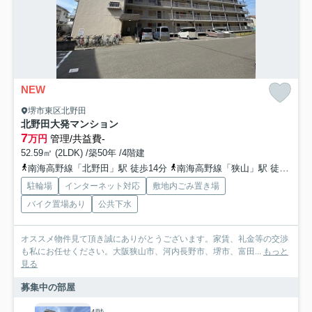
NEW
堺市東区北野田
北野田大発マンション
7
万円
管理/共益費-
52.59㎡ (2LDK) /築50年 /4階建
南海高野線「北野田」駅 徒歩14分
南海高野線「狭山」駅 徒歩23分
駐輪場
インターネット対応
敷地内ごみ置き場
バイク置場あり
公共下水
オススメ物件見て頂き誠にありがとうございます。家賃、礼金等の交渉
も私にお任せください。大阪狭山市、河内長野市、堺市、富田...
もっと
見る
募集中の部屋