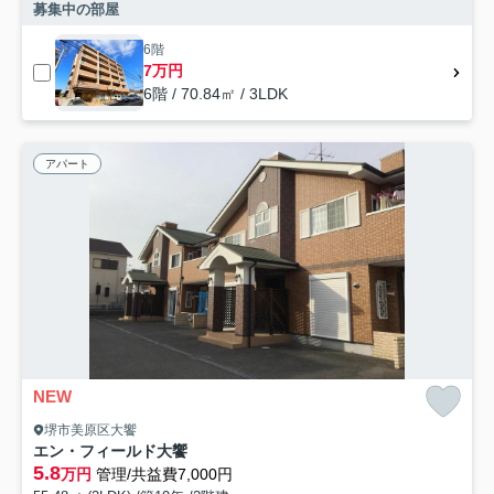
募集中の部屋
6階
7万円
6階 / 70.84㎡ / 3LDK
アパート
NEW
堺市美原区大饗
エン・フィールド大饗
5.8
万円
管理/共益費7,000円