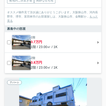
敷地内ごみ置き場
閑静な住宅地
オススメ物件見て頂き誠にありがとうございます。大阪狭山市、河内長
野市、堺市、富田林市のお部屋探しは、大阪狭山市、金剛駅か...
もっと
見る
募集中の部屋
1階
3.7万円
1階 / 23.00㎡ / 1K
2階
3.8万円
2階 / 23.00㎡ / 1K
アパート