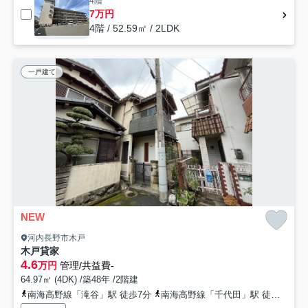
4階
7万円
4階 / 52.59㎡ / 2LDK
一戸建て
NEW
河内長野市木戸
木戸貸家
4.6
万円
管理/共益費-
64.97㎡ (4DK) /築48年 /2階建
南海高野線「滝谷」駅 徒歩7分
南海高野線「千代田」駅 徒歩15分