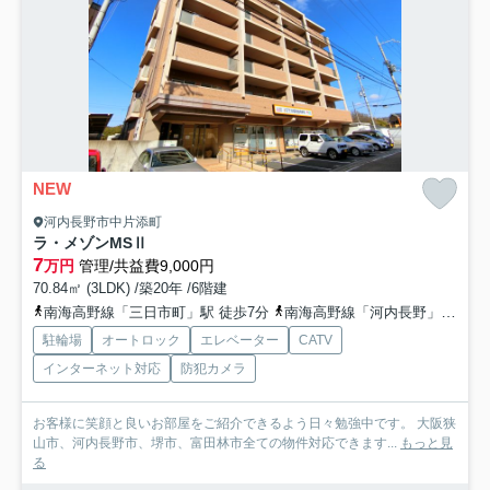
NEW
河内長野市中片添町
ラ・メゾンMSⅡ
7
万円
管理/共益費9,000円
70.84㎡ (3LDK) /築20年 /6階建
南海高野線「三日市町」駅 徒歩7分
南海高野線「河内長野」駅 徒歩32分
駐輪場
オートロック
エレベーター
CATV
インターネット対応
防犯カメラ
お客様に笑顔と良いお部屋をご紹介できるよう日々勉強中です。 大阪狭
山市、河内長野市、堺市、富田林市全ての物件対応できます...
もっと見
る