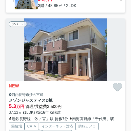
3階 / 48.85㎡ / 2LDK
アパート
NEW
河内長野市汐の宮町
メゾンジャスティスD棟
5.3
万円
管理/共益費3,500円
37.13㎡ (1LDK) /築16年 /2階建
近鉄長野線「汐ノ宮」駅 徒歩7分
南海高野線「千代田」駅 徒歩22分
駐輪場
CATV
インターネット対応
防犯カメラ