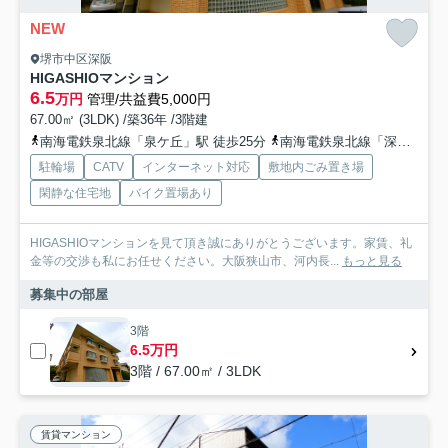
NEW
堺市中区深阪
HIGASHIOマンション
6.5
万円
管理/共益費5,000円
67.00㎡ (3LDK) /築36年 /3階建
南海電鉄泉北線「泉ケ丘」駅 徒歩25分
南海電鉄泉北線「深井」駅 徒歩32分
駐輪場
CATV
インターネット対応
敷地内ごみ置き場
閑静な住宅地
バイク置場あり
HIGASHIOマンションを見て頂き誠にありがとうございます。家賃、礼
金等の交渉も私にお任せください。大阪狭山市、河内長...
もっと見る
募集中の部屋
3階
6.5万円
3階 / 67.00㎡ / 3LDK
賃貸マンション