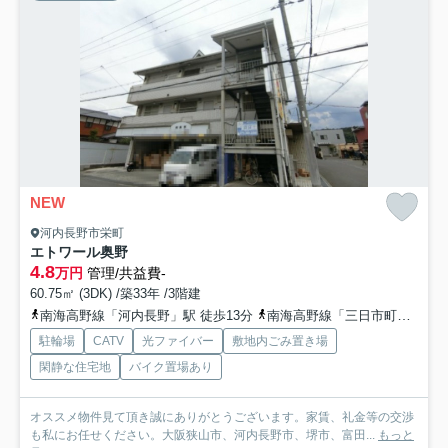
NEW
河内長野市栄町
エトワール奥野
4.8
万円
管理/共益費-
60.75㎡ (3DK) /築33年 /3階建
南海高野線「河内長野」駅 徒歩13分
南海高野線「三日市町」駅 徒歩28分
駐輪場
CATV
光ファイバー
敷地内ごみ置き場
閑静な住宅地
バイク置場あり
オススメ物件見て頂き誠にありがとうございます。家賃、礼金等の交渉
も私にお任せください。大阪狭山市、河内長野市、堺市、富田...
もっと