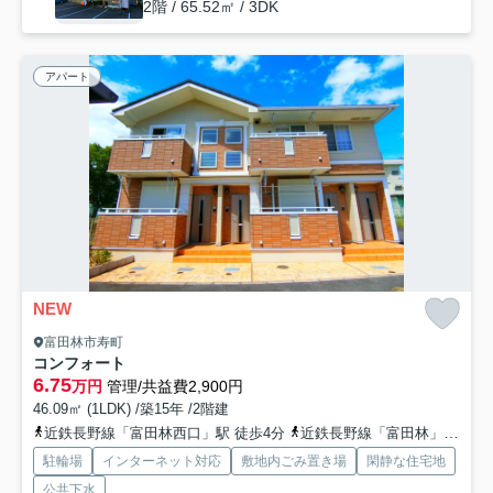
2階 / 65.52㎡ / 3DK
アパート
NEW
富田林市寿町
コンフォート
6.75
万円
管理/共益費2,900円
46.09㎡ (1LDK) /築15年 /2階建
近鉄長野線「富田林西口」駅 徒歩4分
近鉄長野線「富田林」駅 徒歩12分
駐輪場
インターネット対応
敷地内ごみ置き場
閑静な住宅地
公共下水