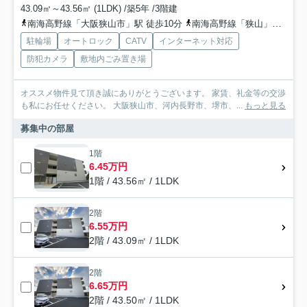
43.09㎡～43.56㎡ (1LDK) /築5年 /3階建
南海高野線「大阪狭山市」駅 徒歩10分
南海高野線「狭山」駅 徒歩13分
駐輪場
オートロック
CATV
インターネット対応
防犯カメラ
敷地内ごみ置き場
オススメ物件見て頂き誠にありがとうございます。 家賃、礼金等の交渉
も私にお任せください。 大阪狭山市、河内長野市、堺市、...
もっと見る
募集中の部屋
1階
6.45万円
1階 / 43.56㎡ / 1LDK
2階
6.55万円
2階 / 43.09㎡ / 1LDK
2階
6.65万円
2階 / 43.50㎡ / 1LDK