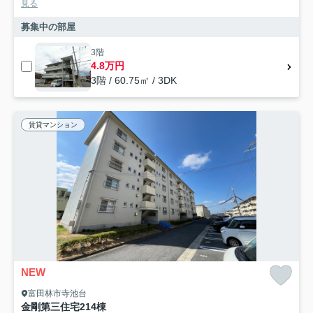
見る
募集中の部屋
3階
4.8万円
3階 / 60.75㎡ / 3DK
賃貸マンション
NEW
富田林市寺池台
金剛第三住宅214棟