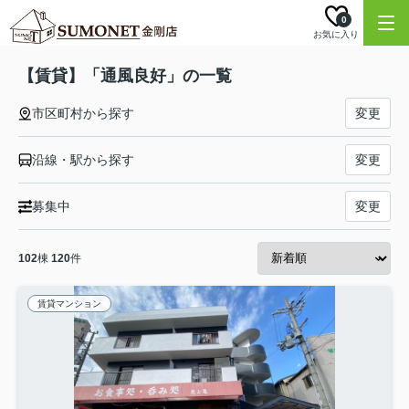
0
お気に入り
【賃貸】「通風良好」の一覧
市区町村から探す
変更
沿線・駅から探す
変更
募集中
変更
102
棟
120
件
賃貸マンション