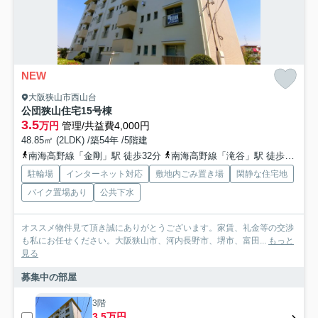
NEW
大阪狭山市西山台
公団狭山住宅15号棟
3.5
万円
管理/共益費4,000円
48.85㎡ (2LDK) /築54年 /5階建
南海高野線「金剛」駅 徒歩32分
南海高野線「滝谷」駅 徒歩41分
駐輪場
インターネット対応
敷地内ごみ置き場
閑静な住宅地
バイク置場あり
公共下水
オススメ物件見て頂き誠にありがとうございます。家賃、礼金等の交渉
も私にお任せください。大阪狭山市、河内長野市、堺市、富田...
もっと
見る
募集中の部屋
3階
3.5万円