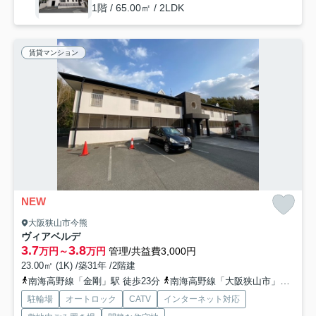
1階 / 65.00㎡ / 2LDK
賃貸マンション
NEW
大阪狭山市今熊
ヴィアベルデ
3.7
3.8
万円～
万円
管理/共益費3,000円
23.00㎡ (1K) /築31年 /2階建
南海高野線「金剛」駅 徒歩23分
南海高野線「大阪狭山市」駅 徒歩27分
駐輪場
オートロック
CATV
インターネット対応