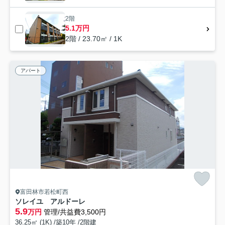
2階
5.1万円
2階 / 23.70㎡ / 1K
アパート
富田林市若松町西
ソレイユ アルドーレ
5.9
万円
管理/共益費3,500円
36.25㎡ (1K) /築10年 /2階建