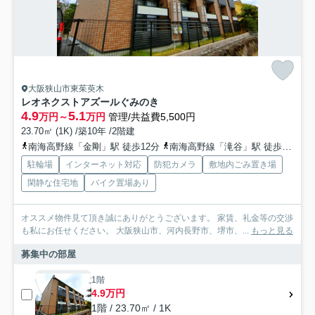
大阪狭山市東茱萸木
レオネクストアズールぐみのき
4.9
5.1
万円～
万円
管理/共益費5,500円
23.70㎡ (1K) /築10年 /2階建
南海高野線「金剛」駅 徒歩12分
南海高野線「滝谷」駅 徒歩21分
駐輪場
インターネット対応
防犯カメラ
敷地内ごみ置き場
閑静な住宅地
バイク置場あり
オススメ物件見て頂き誠にありがとうございます。 家賃、礼金等の交渉
も私にお任せください。 大阪狭山市、河内長野市、堺市、...
もっと見る
募集中の部屋
1階
4.9万円
1階 / 23.70㎡ / 1K