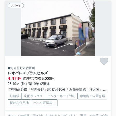
アパート
河内長野市古野町
レオパレスプラムヒルズ
4.4
万円
管理/共益費5,000円
23.10㎡ (1K) /築19年 /2階建
南海高野線「河内長野」駅 徒歩10分
近鉄長野線「汐ノ宮」駅 徒歩20分
駐輪場
宅配ボックス
インターネット対応
敷地内ごみ置き場
閑静な住宅地
バイク置場あり
オススメ物件見て頂き誠にありがとうございます。 家賃、礼金等の交渉