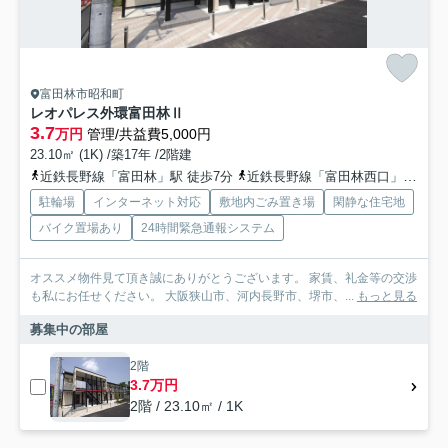
富田林市昭和町
レオパレス外環富田林Ⅱ
3.7
万円
管理/共益費5,000円
23.10㎡ (1K) /築17年 /2階建
近鉄長野線「富田林」駅 徒歩7分
近鉄長野線「富田林西口」駅 徒歩12分
駐輪場
インターネット対応
敷地内ごみ置き場
閑静な住宅地
バイク置場あり
24時間緊急通報システム
オススメ物件見て頂き誠にありがとうございます。 家賃、礼金等の交渉
も私にお任せください。 大阪狭山市、河内長野市、堺市、...
もっと見る
募集中の部屋
2階
3.7万円
2階 / 23.10㎡ / 1K