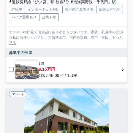
近鉄長野線「汐ノ宮」駅 徒歩3分
南海高野線「千代田」駅 徒歩15分
駐輪場
インターネット対応
敷地内ごみ置き場
閑静な住宅地
バイク置場あり
公共下水
オススメ物件見て頂き誠にありがとうございます。家賃、礼金等の交渉
も私にお任せください。大阪狭山市、河内長野市、堺市、富田...
もっと
見る
募集中の部屋
1階
6.15万円
1階 / 45.09㎡ / 1LDK
アパート