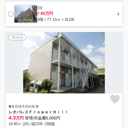
3階
7.95万円
3階 / 77.15㎡ / 3LDK
アパート
富田林市若松町東
レオパレスＦｌｏｗｅｒＨｉｌｌ
4.3
万円
管理/共益費5,000円
19.80㎡ (1K) /築23年 /2階建