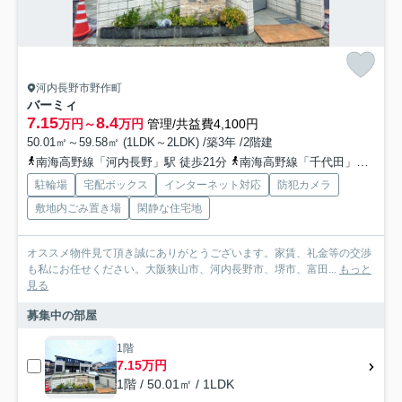
河内長野市野作町
バーミィ
7.15
8.4
万円～
万円
管理/共益費4,100円
50.01㎡～59.58㎡ (1LDK～2LDK) /築3年 /2階建
南海高野線「河内長野」駅 徒歩21分
南海高野線「千代田」駅 徒歩34分
駐輪場
宅配ボックス
インターネット対応
防犯カメラ
敷地内ごみ置き場
閑静な住宅地
オススメ物件見て頂き誠にありがとうございます。家賃、礼金等の交渉
も私にお任せください。大阪狭山市、河内長野市、堺市、富田...
もっと
見る
募集中の部屋
1階
7.15万円
1階 / 50.01㎡ / 1LDK