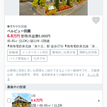
堺市中区田園
ベルビュー田園
6.6
万円
管理/共益費5,000円
46.45㎡ (1LDK) /築11年 /2階建
南海電鉄泉北線「泉ケ丘」駅 徒歩27分
南海電鉄泉北線「深井」駅 徒歩38分
駐輪場
インターネット対応
敷地内ごみ置き場
閑静な住宅地
バイク置場あり
公共下水
お客様に笑顔と良いお部屋をご紹介できるよう日々勉強中です。 大阪狭
山市、河内長野市、堺市、富田林市全ての物件対応できます...
もっと見
る
募集中の部屋
1階
6.6万円
1階 / 46.45㎡ / 1LDK