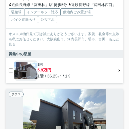
近鉄長野線「富田林」駅 徒歩5分
近鉄長野線「富田林西口」駅 徒歩9分
駐輪場
インターネット対応
敷地内ごみ置き場
バイク置場あり
公共下水
オススメ物件見て頂き誠にありがとうございます。家賃、礼金等の交渉
も私にお任せください。大阪狭山市、河内長野市、堺市、富田...
もっと
見る
募集中の部屋
1階
5.9万円
1階 / 36.25㎡ / 1K
テラス