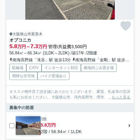
大阪狭山市茱萸木
オブコニカ
5.8
7.3
万円～
万円
管理/共益費3,500円
56.84㎡～66.34㎡ (1LDK～2LDK) /築17年 /2階建
南海高野線「滝谷」駅 徒歩13分
南海高野線「金剛」駅 徒歩24分
駐輪場
CATV
インターネット対応
敷地内ごみ置き場
閑静な住宅地
バイク置場あり
オススメ物件見て頂き誠にありがとうございます。 家賃、礼金等の交渉
も私にお任せください。 大阪狭山市、河内長野市、堺市、...
もっと見る
募集中の部屋
2階
5.8万円
2階 / 56.84㎡ / 1LDK