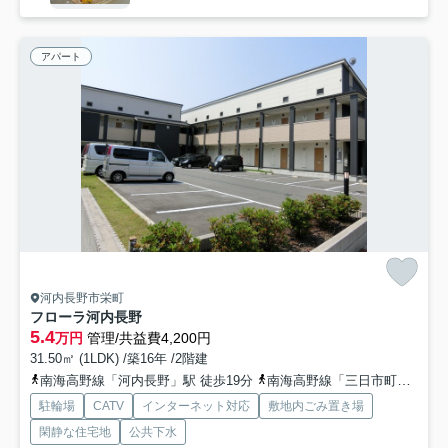
アパート
河内長野市栄町
フローラ河内長野
5.4
万円
管理/共益費4,200円
31.50㎡ (1LDK) /築16年 /2階建
南海高野線「河内長野」駅 徒歩19分
南海高野線「三日市町」駅 徒歩34分
駐輪場
CATV
インターネット対応
敷地内ごみ置き場
閑静な住宅地
公共下水