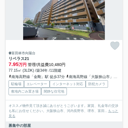
富田林市向陽台
リベラス21
7.95
万円
管理/共益費10,480円
77.15㎡ (3LDK) /築34年 /11階建
南海高野線「金剛」駅 徒歩37分
南海高野線「大阪狭山市」駅 徒歩30分
駐輪場
エレベーター
インターネット対応
防犯カメラ
敷地内ごみ置き場
閑静な住宅地
オススメ物件見て頂き誠にありがとうございます。家賃、礼金等の交渉
も私にお任せください。大阪狭山市、河内長野市、堺市、富田...
もっと
見る
募集中の部屋