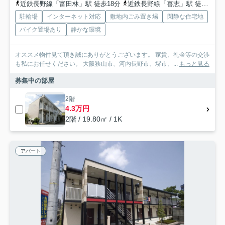
近鉄長野線「富田林」駅 徒歩18分
近鉄長野線「喜志」駅 徒歩29分
駐輪場
インターネット対応
敷地内ごみ置き場
閑静な住宅地
バイク置場あり
静かな環境
オススメ物件見て頂き誠にありがとうございます。 家賃、礼金等の交渉
も私にお任せください。 大阪狭山市、河内長野市、堺市、...
もっと見る
募集中の部屋
2階
4.3万円
2階 / 19.80㎡ / 1K
アパート