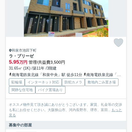
和泉市池田下町
ラ・ブリーゼ
5.95
万円
管理/共益費3,500円
31.65㎡ (1K) /築11年 /3階建
南海電鉄泉北線「和泉中央」駅 徒歩11分
南海電鉄泉北線「光明池」駅 徒歩20分
駐輪場
インターネット対応
防犯カメラ
敷地内ごみ置き場
閑静な住宅地
バイク置場あり
オススメ物件見て頂き誠にありがとうございます。家賃、礼金等の交渉
も私にお任せください。大阪狭山市、河内長野市、堺市、富田...
もっと
見る
募集中の部屋