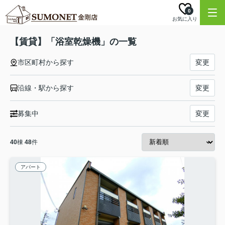
0
お気に入り
【賃貸】「浴室乾燥機」の一覧
市区町村から探す
変更
沿線・駅から探す
変更
募集中
変更
40
棟
48
件
アパート