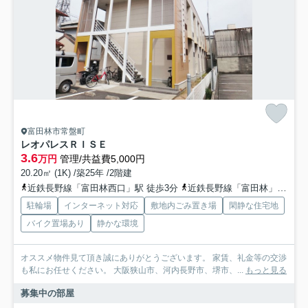
富田林市常盤町
レオパレスＲＩＳＥ
3.6
万円
管理/共益費5,000円
20.20㎡ (1K) /築25年 /2階建
近鉄長野線「富田林西口」駅 徒歩3分
近鉄長野線「富田林」駅 徒歩8分
駐輪場
インターネット対応
敷地内ごみ置き場
閑静な住宅地
バイク置場あり
静かな環境
オススメ物件見て頂き誠にありがとうございます。 家賃、礼金等の交渉
も私にお任せください。 大阪狭山市、河内長野市、堺市、...
もっと見る
募集中の部屋