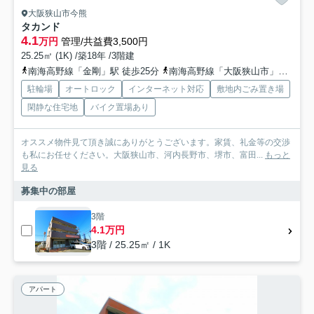
大阪狭山市今熊
タカンド
4.1
万円
管理/共益費3,500円
25.25㎡ (1K) /築18年 /3階建
南海高野線「金剛」駅 徒歩25分
南海高野線「大阪狭山市」駅 徒歩27分
駐輪場
オートロック
インターネット対応
敷地内ごみ置き場
閑静な住宅地
バイク置場あり
オススメ物件見て頂き誠にありがとうございます。家賃、礼金等の交渉
も私にお任せください。大阪狭山市、河内長野市、堺市、富田...
もっと
見る
募集中の部屋
3階
4.1万円
3階 / 25.25㎡ / 1K
アパート