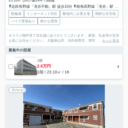
23.10㎡ (1K) /築29年 /3階建
近鉄長野線「滝谷不動」駅 徒歩10分
南海高野線「滝谷」駅 徒歩27分
駐輪場
インターネット対応
敷地内ごみ置き場
閑静な住宅地
バイク置場あり
静かな環境
オススメ物件見て頂き誠にありがとうございます。 家賃、礼金等の交渉
も私にお任せください。 大阪狭山市、河内長野市、堺市、...
もっと見る
募集中の部屋
1階
2.6万円
1階 / 23.10㎡ / 1K
アパート