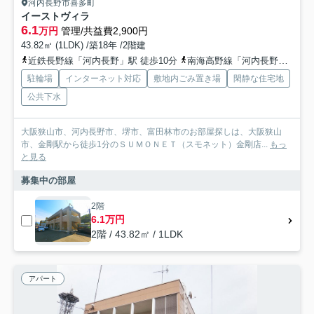
河内長野市喜多町
イーストヴィラ
6.1
万円
管理/共益費2,900円
43.82㎡ (1LDK) /築18年 /2階建
近鉄長野線「河内長野」駅 徒歩10分
南海高野線「河内長野」駅 徒歩10分
駐輪場
インターネット対応
敷地内ごみ置き場
閑静な住宅地
公共下水
大阪狭山市、河内長野市、堺市、富田林市のお部屋探しは、大阪狭山
市、金剛駅から徒歩1分のＳＵＭＯＮＥＴ（スモネット）金剛店...
もっ
と見る
募集中の部屋
2階
6.1万円
2階 / 43.82㎡ / 1LDK
アパート