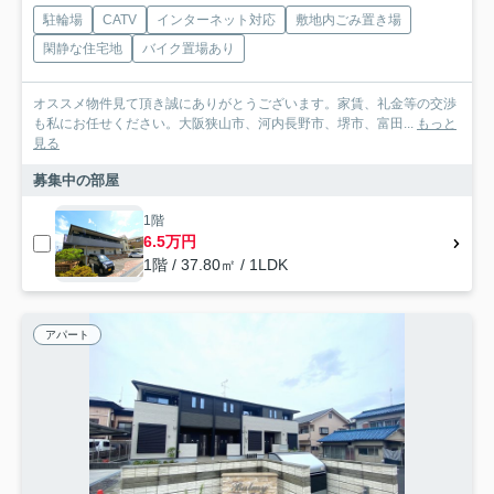
駐輪場
CATV
インターネット対応
敷地内ごみ置き場
閑静な住宅地
バイク置場あり
オススメ物件見て頂き誠にありがとうございます。家賃、礼金等の交渉
も私にお任せください。大阪狭山市、河内長野市、堺市、富田...
もっと
見る
募集中の部屋
1階
6.5万円
1階 / 37.80㎡ / 1LDK
アパート