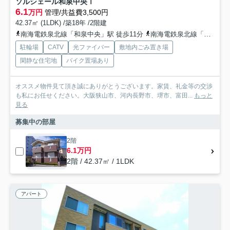
ソルシェール和泉中央Ⅰ
6.1
万円
管理/共益費3,500円
42.37㎡ (1LDK) /築18年 /2階建
南海電鉄泉北線「和泉中央」駅 徒歩11分
南海電鉄泉北線「光明池」駅 徒歩39分
駐輪場
CATV
光ファイバー
敷地内ごみ置き場
閑静な住宅地
バイク置場あり
オススメ物件見て頂き誠にありがとうございます。家賃、礼金等の交渉
も私にお任せください。大阪狭山市、河内長野市、堺市、富田...
もっと
見る
募集中の部屋
2階
6.1万円
2階 / 42.37㎡ / 1LDK
アパート