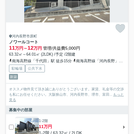
河内長野市原町
ノワールコート
11
12
万円～
万円
管理/共益費5,000円
63.32㎡～64.01㎡ (2LDK) /予定 /2階建
南海高野線「千代田」駅 徒歩15分
南海高野線「河内長野」駅 徒歩15分
駐輪場
公共下水
新築
オススメ物件見て頂き誠にありがとうございます。家賃、礼金等の交渉
も私にお任せください。大阪狭山市、河内長野市、堺市、富田...
もっと
見る
募集中の部屋
1-2階
11万円
1-2階 / 63.32㎡ / 2LDK