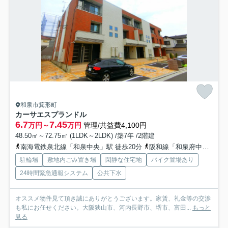
和泉市箕形町
カーサエスプランドル
6.7
7.45
万円～
万円
管理/共益費4,100円
48.50㎡～72.75㎡ (1LDK～2LDK) /築7年 /2階建
南海電鉄泉北線「和泉中央」駅 徒歩20分
阪和線「和泉府中」駅 徒歩47分
駐輪場
敷地内ごみ置き場
閑静な住宅地
バイク置場あり
24時間緊急通報システム
公共下水
オススメ物件見て頂き誠にありがとうございます。家賃、礼金等の交渉
も私にお任せください。大阪狭山市、河内長野市、堺市、富田...
もっと
見る