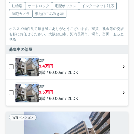
駐輪場
オートロック
宅配ボックス
インターネット対応
防犯カメラ
敷地内ごみ置き場
オススメ物件見て頂き誠にありがとうございます。家賃、礼金等の交渉
も私にお任せください。大阪狭山市、河内長野市、堺市、富田...
もっと
見る
募集中の部屋
2階
9.4万円
2階 / 60.00㎡ / 2LDK
3階
9.5万円
3階 / 60.00㎡ / 2LDK
賃貸マンション