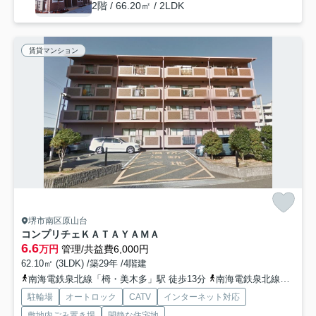
2階 / 66.20㎡ / 2LDK
賃貸マンション
堺市南区原山台
コンプリチェＫＡＴＡＹＡＭＡ
6.6
万円
管理/共益費6,000円
62.10㎡ (3LDK) /築29年 /4階建
南海電鉄泉北線「栂・美木多」駅 徒歩13分
南海電鉄泉北線「泉ケ丘」駅 徒歩35分
駐輪場
オートロック
CATV
インターネット対応
敷地内ごみ置き場
閑静な住宅地