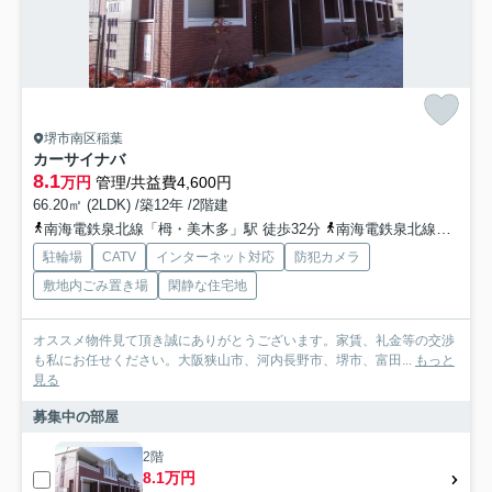
堺市南区稲葉
カーサイナバ
8.1
万円
管理/共益費4,600円
66.20㎡ (2LDK) /築12年 /2階建
南海電鉄泉北線「栂・美木多」駅 徒歩32分
南海電鉄泉北線「光明池」駅 徒歩48分
駐輪場
CATV
インターネット対応
防犯カメラ
敷地内ごみ置き場
閑静な住宅地
オススメ物件見て頂き誠にありがとうございます。家賃、礼金等の交渉
も私にお任せください。大阪狭山市、河内長野市、堺市、富田...
もっと
見る
募集中の部屋
2階
8.1万円