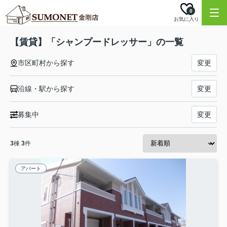
0
お気に入り
【賃貸】「シャンプードレッサー」の一覧
市区町村から探す
変更
沿線・駅から探す
変更
募集中
変更
3
棟
3
件
アパート