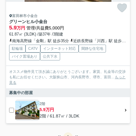
富田林市小金台
グリーンヒル小金台
5.9
万円
管理/共益費5,000円
61.87㎡ (3LDK) /築37年 /3階建
南海高野線「金剛」駅 徒歩35分
近鉄長野線「川西」駅 徒歩18分
駐輪場
CATV
インターネット対応
閑静な住宅地
バイク置場あり
公共下水
オススメ物件見て頂き誠にありがとうございます。家賃、礼金等の交渉
も私にお任せください。大阪狭山市、河内長野市、堺市、富田...
もっと
見る
募集中の部屋
2階
5.9万円
2階 / 61.87㎡ / 3LDK