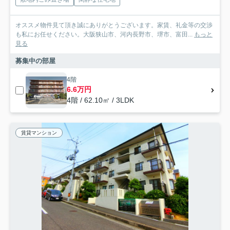
オススメ物件見て頂き誠にありがとうございます。家賃、礼金等の交渉
も私にお任せください。大阪狭山市、河内長野市、堺市、富田...
もっと
見る
募集中の部屋
4階
6.6万円
4階 / 62.10㎡ / 3LDK
賃貸マンション