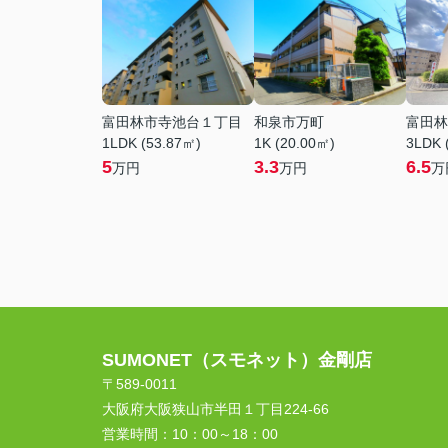
富田林市寺池台１丁目
和泉市万町
富田林
1LDK (53.87㎡)
1K (20.00㎡)
3LDK 
5
3.3
6.5
万円
万円
万
SUMONET（スモネット）金剛店
〒589-0011
大阪府大阪狭山市半田１丁目224-66
営業時間：
10：00～18：00