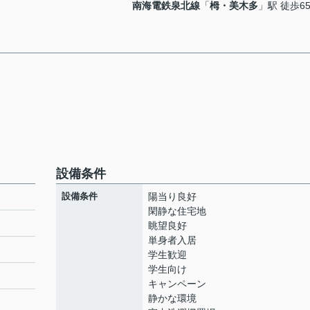
南海電鉄泉北線
「
栂・美木多
」駅 徒歩6
設備条件
設備条件
陽当り良好
閑静な住宅地
眺望良好
単身者入居
学生歓迎
学生向け
キャンペーン
静かな環境