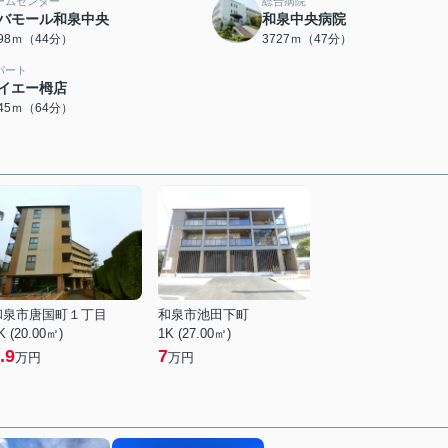
ームセンター
総合病院
バモール和泉中央
和泉中央病院
498ｍ（44分）
3727ｍ（47分）
パート
イエー栂店
045ｍ（64分）
和泉市唐国町１丁目
和泉市池田下町
K (20.00㎡)
1K (27.00㎡)
.9
7
万円
万円