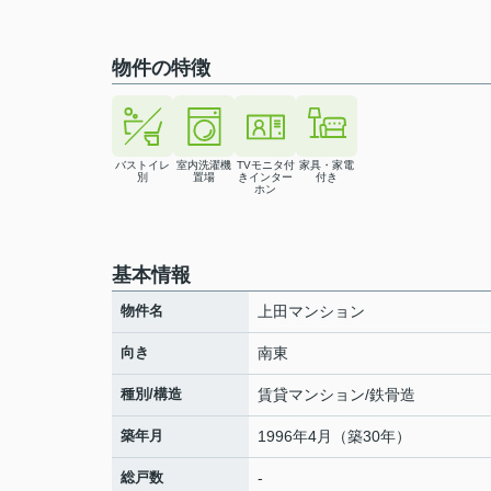
物件の特徴
バストイレ
室内洗濯機
TVモニタ付
家具・家電
別
置場
きインター
付き
ホン
基本情報
物件名
上田マンション
向き
南東
種別/構造
賃貸マンション/鉄骨造
築年月
1996年4月（築30年）
総戸数
-