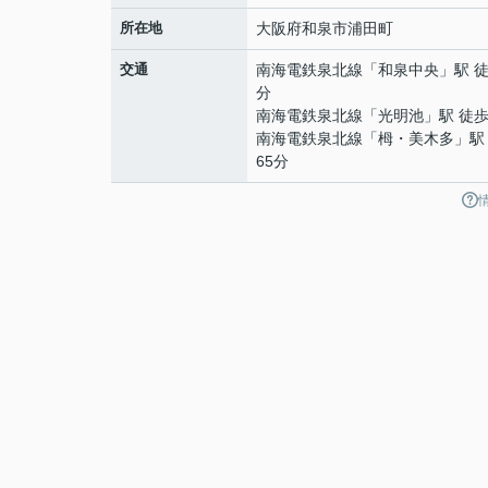
所在地
大阪府
和泉市
浦田町
交通
南海電鉄泉北線
「
和泉中央
」駅 徒
分
南海電鉄泉北線
「
光明池
」駅 徒歩
南海電鉄泉北線
「
栂・美木多
」駅
65分