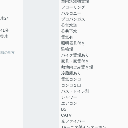
室内洗濯機置場
フローリング
バルコニー
歩24
プロパンガス
公営水道
41分
公共下水
 徒歩
電気有
照明器具付き
駐輪場
情報の見方
バイク置場あり
家具・家電付き
敷地内ごみ置き場
冷蔵庫あり
電気コンロ
コンロ１口
バス・トイレ別
シャワー
エアコン
BS
CATV
光ファイバー
TVモニタ付インターホン