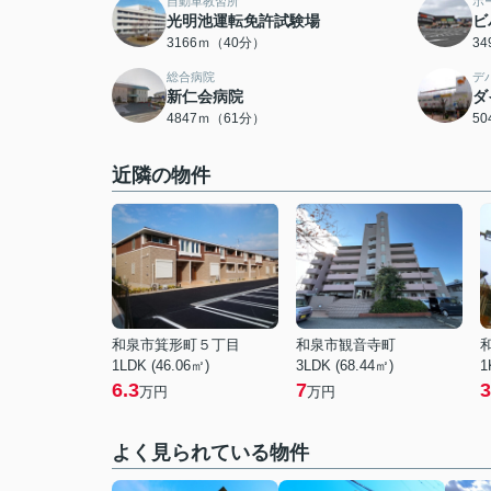
自動車教習所
ホ
光明池運転免許試験場
ビ
3166ｍ（40分）
3
総合病院
デ
新仁会病院
ダ
4847ｍ（61分）
5
近隣の物件
和泉市箕形町５丁目
和泉市観音寺町
1LDK (46.06㎡)
3LDK (68.44㎡)
1
6.3
7
3
万円
万円
よく見られている物件