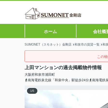
ホーム
会社概
SUMONET（スモネット）金剛店
和泉市の賃貸一覧
和
この物
上田マンションの過去掲載物件情報
大阪府
和泉市
浦田町
南海電鉄泉北線「和泉中央」駅徒歩24分
南海電鉄
1
/
5