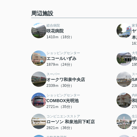
周辺施設
総合病院
家
咲花病院
ヤ
1410ｍ（18分）
本
1
ショッピングセンター
大
エコールいずみ
桃
1879ｍ（24分）
1
スーパー
ス
オークワ和泉中央店
S
2339ｍ（30分）
2
ショッピングセンター
内
COMBOX光明池
和
2721ｍ（35分）
2
コンビニエンスストア
生
ローソン 和泉池田下町店
ザ
2821ｍ（36分）
2