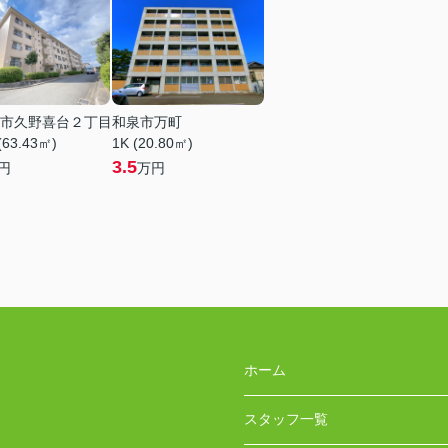
市久野喜台２丁目
和泉市万町
(63.43㎡)
1K (20.80㎡)
3.5
円
万円
ホーム
スタッフ一覧