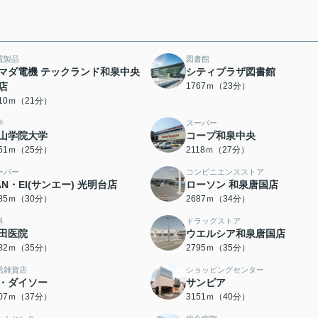
電製品
図書館
マダ電機 テックランド和泉中央
シティプラザ図書館
店
1767ｍ（23分）
610ｍ（21分）
学
スーパー
山学院大学
コープ和泉中央
951ｍ（25分）
2118ｍ（27分）
ーパー
コンビニエンスストア
AN・EI(サンエー) 光明台店
ローソン 和泉唐国店
385ｍ（30分）
2687ｍ（34分）
科
ドラッグストア
田医院
ウエルシア和泉唐国店
782ｍ（35分）
2795ｍ（35分）
活雑貨店
ショッピングセンター
・ダイソー
サンピア
907ｍ（37分）
3151ｍ（40分）