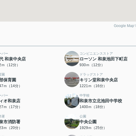
Google Ma
ーパー
コンビニエンスストア
代 和泉中央店
ローソン 和泉池田下町店
22ｍ（12分）
930ｍ（12分）
育園
ドラッグストア
部保育園
キリン堂和泉中央店
047ｍ（14分）
1221ｍ（16分）
ーパー
中学校
ィオ和泉店
和泉市立北池田中学校
327ｍ（17分）
1400ｍ（18分）
防署
公園
泉市消防署
中央公園
523ｍ（20分）
1929ｍ（25分）