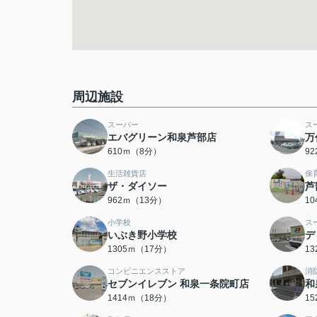
周辺施設
スーパー
ス
エバグリーン和泉芦部店
万
610ｍ（8分）
9
生活雑貨店
保
ザ・ダイソー
芦
962ｍ（13分）
1
小学校
ス
いぶき野小学校
デ
1305ｍ（17分）
1
コンビニエンスストア
消
セブンイレブン 和泉一条院町店
和
1414ｍ（18分）
1