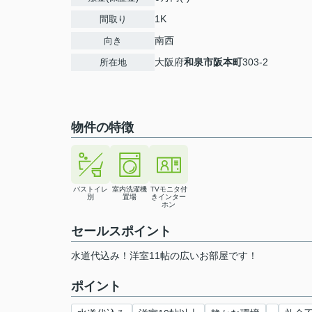
1K
間取り
南西
向き
大阪府
和泉市
阪本町
303-2
所在地
物件の特徴
バストイレ
室内洗濯機
TVモニタ付
別
置場
きインター
ホン
セールスポイント
水道代込み！洋室11帖の広いお部屋です！
ポイント