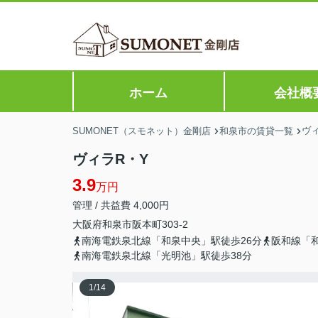
ホーム
会社概
ヴ
SUMONET（スモネット）金剛店
和泉市の賃貸一覧
ヴィラR・Y
3.9
万円
管理 / 共益費 4,000円
大阪府
和泉市
阪本町
303-2
南海電鉄泉北線「和泉中央」駅徒歩26分
阪和線「和
南海電鉄泉北線「光明池」駅徒歩38分
1
/
14