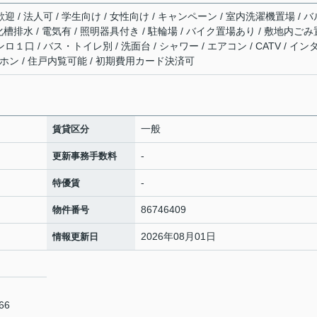
迎 / 法人可 / 学生向け / 女性向け / キャンペーン / 室内洗濯機置場 / バ
浄化槽排水 / 電気有 / 照明器具付き / 駐輪場 / バイク置場あり / 敷地内ごみ
ロ１口 / バス・トイレ別 / 洗面台 / シャワー / エアコン / CATV / イン
ホン / 住戸内覧可能 / 初期費用カード決済可
一般
賃貸区分
-
更新事務手数料
-
特優賃
86746409
物件番号
2026年08月01日
情報更新日
66