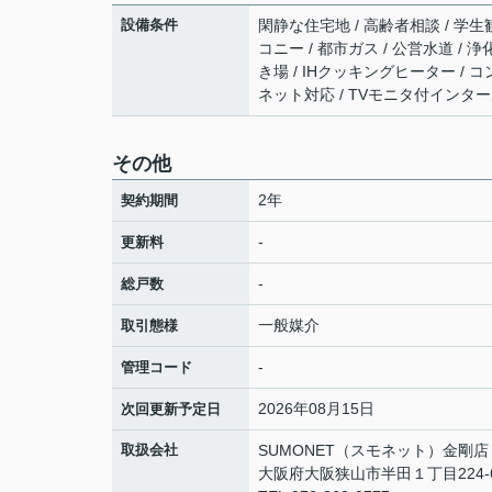
設備条件
閑静な住宅地 / 高齢者相談 / 学生歓
コニー / 都市ガス / 公営水道 / 
き場 / IHクッキングヒーター / コン
ネット対応 / TVモニタ付インター
その他
2年
契約期間
-
更新料
-
総戸数
一般媒介
取引態様
-
管理コード
2026年08月15日
次回更新予定日
取扱会社
SUMONET（スモネット）金剛店
大阪府大阪狭山市半田１丁目224-