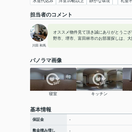
水道代込み
洋室10帖以上
静かな環境
礼金
担当者のコメント
オススメ物件見て頂き誠にありがとうござ
野市、堺市、富田林市のお部屋探しは、大
川田 和馬
パノラマ画像
寝室
キッチン
基本情報
-
保証金
敷金積み増し
-