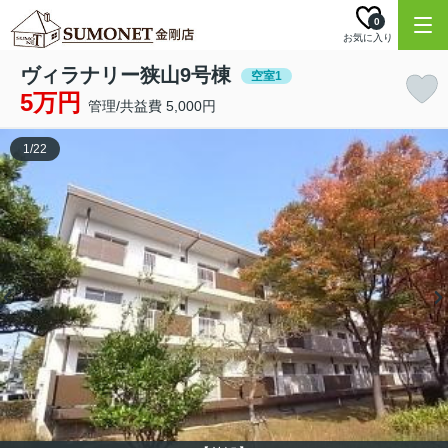
0
お気に入り
ヴィラナリー狭山9号棟
空室1
5万円
管理/共益費 5,000円
1
/
22