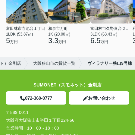
富田林市寺池台１丁目
和泉市万町
富田林市久野喜台２丁目
1LDK (53.87㎡)
1K (20.00㎡)
3LDK (63.43㎡)
1
5
3.3
6.5
万円
万円
万円
ット）金剛店
大阪狭山市の賃貸一覧
ヴィラナリー狭山9号棟
SUMONET（スモネット）金剛店
072-360-0777
お問い合わせ
〒589-0011
大阪府大阪狭山市半田１丁目224-66
営業時間：
10：00～18：00