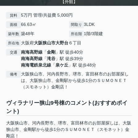
【外観】
5万円 管理/共益費 5,000円
賃料
66.63㎡
3LDK
面積
間取り
築48年
1階/3階建
築年数
所在階
大阪府
大阪狭山市
大野台
６丁目
所在地
南海高野線
「
金剛
」駅 徒歩40分
交通
南海高野線
「
滝谷
」駅 徒歩39分
南海電鉄泉北線
「
泉ケ丘
」駅 徒歩48分
大阪狭山市、河内長野市、堺市、富田林市のお部屋探し
備考
は、大阪狭山市、金剛駅から徒歩1分のＳＵＭＯＮＥＴ
（スモネット）金剛店！
ヴィラナリー狭山9号棟のコメント(おすすめポイ
ント)
大阪狭山市、河内長野市、堺市、富田林市のお部屋探しは、大阪
狭山市、金剛駅から徒歩1分のＳＵＭＯＮＥＴ（スモネット）金
剛店！