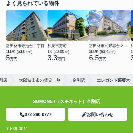
よく見られている物件
富田林市寺池台１丁目
和泉市万町
富田林市久野喜台２丁目
1LDK (53.87㎡)
1K (20.00㎡)
3LDK (63.43㎡)
1
5
3.3
6.5
万円
万円
万円
剛店
大阪狭山市の賃貸一覧
金剛駅
エレガント茱萸木
SUMONET（スモネット）金剛店
072-360-0777
お問い合わせ
〒589-0011