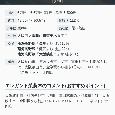
【外観】
6万円～6.6万円 管理/共益費 3,500円
賃料
42.50㎡～53.57㎡
1LDK
面積
間取り
築8年
1階/2階建
築年数
所在階
大阪府
大阪狭山市
茱萸木
６丁目
所在地
南海高野線
「
金剛
」駅 徒歩18分
交通
南海高野線
「
滝谷
」駅 徒歩22分
南海高野線
「
大阪狭山市
」駅 徒歩31分
大阪狭山市、河内長野市、堺市、富田林市のお部屋探し
備考
は、大阪狭山市、金剛駅から徒歩1分のＳＵＭＯＮＥＴ
（スモネット）金剛店！
エレガント茱萸木のコメント(おすすめポイント)
大阪狭山市、河内長野市、堺市、富田林市のお部屋探しは、大阪
狭山市、金剛駅から徒歩1分のＳＵＭＯＮＥＴ（スモネット）金
剛店！