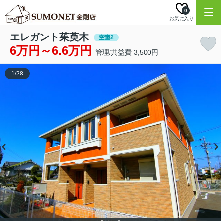
0
お気に入り
エレガント茱萸木
空室2
6万円～6.6万円
管理/共益費 3,500円
1
/
28