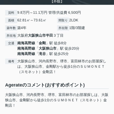
【外観】
9.8万円～11.1万円 管理/共益費 6,500円
賃料
62.81㎡～73.61㎡
2LDK
面積
間取り
築4年
1階/3階建
築年数
所在階
大阪府
大阪狭山市
半田
３丁目
所在地
南海高野線
「
金剛
」駅 徒歩8分
交通
南海高野線
「
大阪狭山市
」駅 徒歩20分
南海高野線
「
滝谷
」駅 徒歩25分
大阪狭山市、河内長野市、堺市、富田林市のお部屋探し
備考
は、大阪狭山市、金剛駅から徒歩1分のＳＵＭＯＮＥＴ
（スモネット）金剛店！
Agerateのコメント(おすすめポイント)
大阪狭山市、河内長野市、堺市、富田林市のお部屋探しは、大阪
狭山市、金剛駅から徒歩1分のＳＵＭＯＮＥＴ（スモネット）金
剛店！