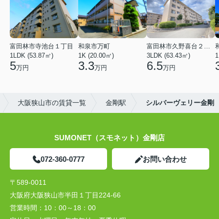
富田林市寺池台１丁目
和泉市万町
富田林市久野喜台２丁目
1LDK (53.87㎡)
1K (20.00㎡)
3LDK (63.43㎡)
1
5
3.3
6.5
万円
万円
万円
大阪狭山市の賃貸一覧
金剛駅
シルバーヴェリー金剛
SUMONET（スモネット）金剛店
072-360-0777
お問い合わせ
〒589-0011
大阪府大阪狭山市半田１丁目224-66
営業時間：
10：00～18：00