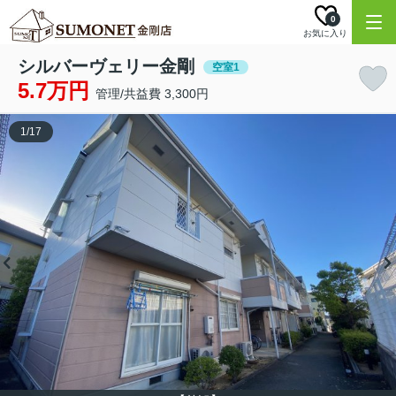
0
お気に入り
シルバーヴェリー金剛
空室1
5.7万円
管理/共益費 3,300円
1
/
17