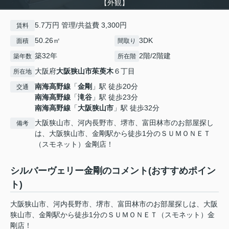
【外観】
5.7万円 管理/共益費 3,300円
賃料
50.26㎡
3DK
面積
間取り
築32年
2階/2階建
築年数
所在階
大阪府
大阪狭山市
茱萸木
６丁目
所在地
南海高野線
「
金剛
」駅 徒歩20分
交通
南海高野線
「
滝谷
」駅 徒歩23分
南海高野線
「
大阪狭山市
」駅 徒歩32分
大阪狭山市、河内長野市、堺市、富田林市のお部屋探し
備考
は、大阪狭山市、金剛駅から徒歩1分のＳＵＭＯＮＥＴ
（スモネット）金剛店！
シルバーヴェリー金剛のコメント(おすすめポイン
ト)
大阪狭山市、河内長野市、堺市、富田林市のお部屋探しは、大阪
狭山市、金剛駅から徒歩1分のＳＵＭＯＮＥＴ（スモネット）金
剛店！