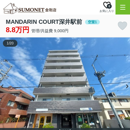
0
お気に入り
MANDARIN COURT深井駅前
空室1
8.8万円
管理/共益費 9,000円
1
/
20