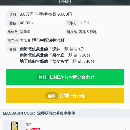
【外観】
8.8万円 管理/共益費 9,000円
賃料
40.00㎡
1LDK
面積
間取り
築6年
3階/8階建
築年数
所在階
大阪府
堺市中区
深井沢町
所在地
南海電鉄泉北線
「
深井
」駅 徒歩4分
交通
南海電鉄泉北線
「
泉ケ丘
」駅 徒歩56分
地下鉄御堂筋線
「
なかもず
」駅 徒歩46分
LINEからお問い合わせ
無料
お問い合わせ
無料
MANDARIN COURT深井駅前の募集中物件
3階
8.8万円