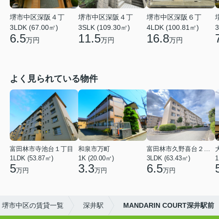
堺市中区深阪４丁
堺市中区深阪４丁
堺市中区深阪６丁
3LDK (67.00㎡)
3SLK (109.30㎡)
4LDK (100.81㎡)
3
6.5
11.5
16.8
万円
万円
万円
よく見られている物件
富田林市寺池台１丁目
和泉市万町
富田林市久野喜台２丁目
1LDK (53.87㎡)
1K (20.00㎡)
3LDK (63.43㎡)
1
5
3.3
6.5
万円
万円
万円
堺市中区の賃貸一覧
深井駅
MANDARIN COURT深井駅前