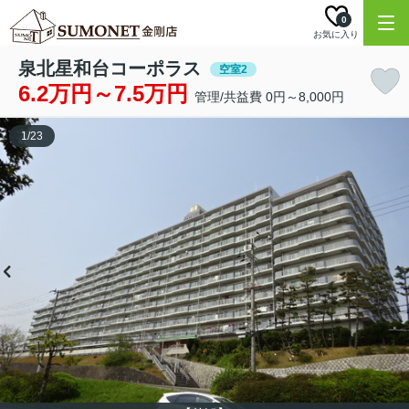
0
お気に入り
泉北星和台コーポラス
空室2
6.2万円～7.5万円
管理/共益費 0円～8,000円
1
/
23