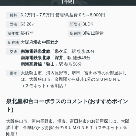
【外観】
6.2万円～7.5万円 管理/共益費 0円～8,000円
賃料
63.28㎡
3LDK
面積
間取り
築47年
3階/12階建
築年数
所在階
大阪府
堺市中区
辻之
所在地
南海電鉄泉北線
「
泉ケ丘
」駅 徒歩20分
交通
南海電鉄泉北線
「
深井
」駅 徒歩49分
南海高野線
「
狭山
」駅 徒歩56分
大阪狭山市、河内長野市、堺市、富田林市のお部屋探し
備考
は、大阪狭山市、金剛駅から徒歩1分のＳＵＭＯＮＥＴ
（スモネット）金剛店！
泉北星和台コーポラスのコメント(おすすめポイン
ト)
大阪狭山市、河内長野市、堺市、富田林市のお部屋探しは、大阪
狭山市、金剛駅から徒歩1分のＳＵＭＯＮＥＴ（スモネット）金
剛店！