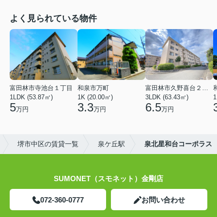
よく見られている物件
富田林市寺池台１丁目
和泉市万町
富田林市久野喜台２丁目
1LDK (53.87㎡)
1K (20.00㎡)
3LDK (63.43㎡)
1
5
3.3
6.5
万円
万円
万円
堺市中区の賃貸一覧
泉ケ丘駅
泉北星和台コーポラス
SUMONET（スモネット）金剛店
072-360-0777
お問い合わせ