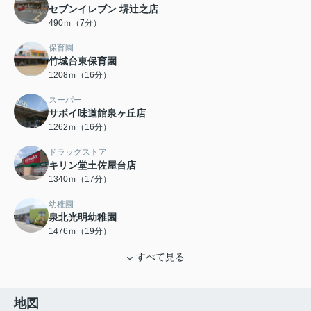
セブンイレブン 堺辻之店
490ｍ（7分）
保育園
竹城台東保育園
1208ｍ（16分）
スーパー
サボイ味道館泉ヶ丘店
1262ｍ（16分）
ドラッグストア
キリン堂土佐屋台店
1340ｍ（17分）
幼稚園
泉北光明幼稚園
1476ｍ（19分）
すべて見る
地図