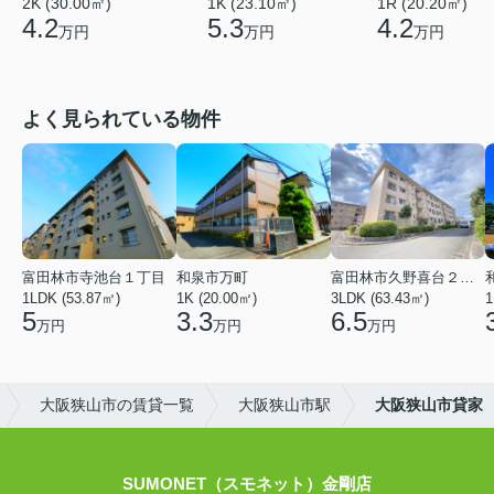
2K (30.00㎡)
1K (23.10㎡)
1R (20.20㎡)
4.2
5.3
4.2
万円
万円
万円
よく見られている物件
富田林市寺池台１丁目
和泉市万町
富田林市久野喜台２丁目
1LDK (53.87㎡)
1K (20.00㎡)
3LDK (63.43㎡)
1
5
3.3
6.5
万円
万円
万円
大阪狭山市の賃貸一覧
大阪狭山市駅
大阪狭山市貸家
SUMONET（スモネット）金剛店