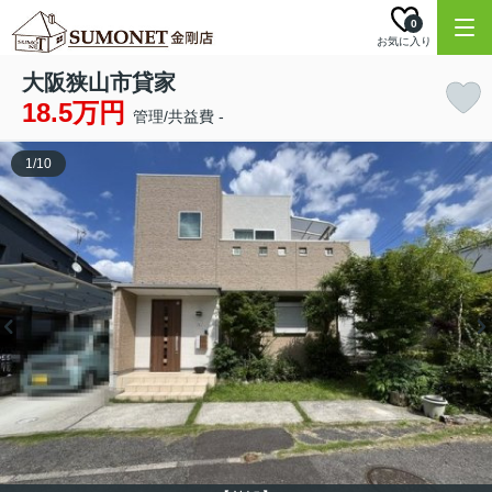
0
お気に入り
大阪狭山市貸家
18.5万円
管理/共益費 -
1
/
10