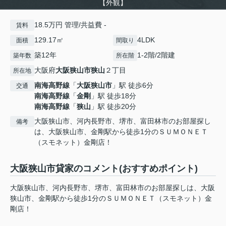
【外観】
18.5万円 管理/共益費 -
賃料
129.17㎡
4LDK
面積
間取り
築12年
1-2階/2階建
築年数
所在階
大阪府
大阪狭山市
狭山
２丁目
所在地
南海高野線
「
大阪狭山市
」駅 徒歩6分
交通
南海高野線
「
金剛
」駅 徒歩18分
南海高野線
「
狭山
」駅 徒歩20分
大阪狭山市、河内長野市、堺市、富田林市のお部屋探し
備考
は、大阪狭山市、金剛駅から徒歩1分のＳＵＭＯＮＥＴ
（スモネット）金剛店！
大阪狭山市貸家のコメント(おすすめポイント)
大阪狭山市、河内長野市、堺市、富田林市のお部屋探しは、大阪
狭山市、金剛駅から徒歩1分のＳＵＭＯＮＥＴ（スモネット）金
剛店！