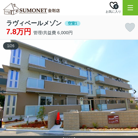
0
お気に入り
ラヴィベールメゾン
空室1
7.8万円
管理/共益費 6,000円
1
/
26