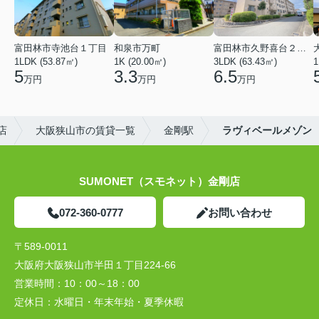
富田林市寺池台１丁目
和泉市万町
富田林市久野喜台２丁目
1LDK (53.87㎡)
1K (20.00㎡)
3LDK (63.43㎡)
1
5
3.3
6.5
万円
万円
万円
店
大阪狭山市の賃貸一覧
金剛駅
ラヴィベールメゾン
SUMONET（スモネット）金剛店
072-360-0777
お問い合わせ
〒589-0011
大阪府大阪狭山市半田１丁目224-66
営業時間：
10：00～18：00
定休日：
水曜日・年末年始・夏季休暇