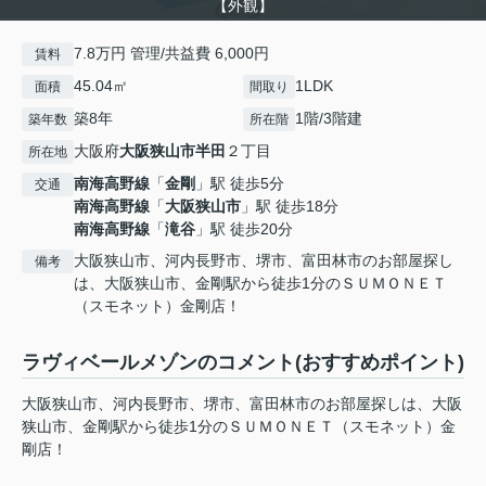
【外観】
7.8万円 管理/共益費 6,000円
賃料
45.04㎡
1LDK
面積
間取り
築8年
1階/3階建
築年数
所在階
大阪府
大阪狭山市
半田
２丁目
所在地
南海高野線
「
金剛
」駅 徒歩5分
交通
南海高野線
「
大阪狭山市
」駅 徒歩18分
南海高野線
「
滝谷
」駅 徒歩20分
大阪狭山市、河内長野市、堺市、富田林市のお部屋探し
備考
は、大阪狭山市、金剛駅から徒歩1分のＳＵＭＯＮＥＴ
（スモネット）金剛店！
ラヴィベールメゾンのコメント(おすすめポイント)
大阪狭山市、河内長野市、堺市、富田林市のお部屋探しは、大阪
狭山市、金剛駅から徒歩1分のＳＵＭＯＮＥＴ（スモネット）金
剛店！