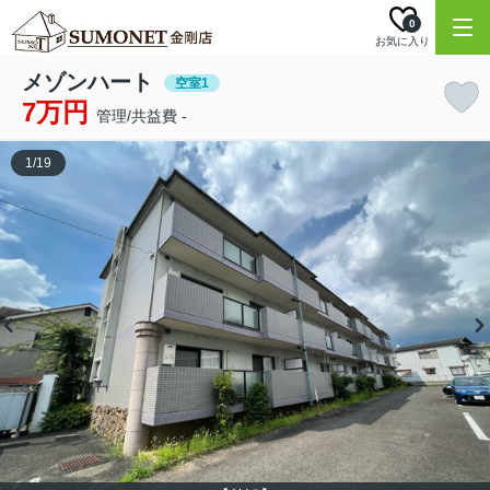
0
お気に入り
メゾンハート
空室1
7万円
管理/共益費 -
1
/
19