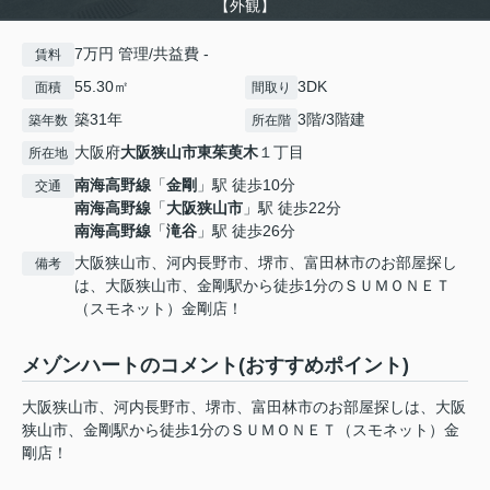
【外観】
7万円 管理/共益費 -
賃料
55.30㎡
3DK
面積
間取り
築31年
3階/3階建
築年数
所在階
大阪府
大阪狭山市
東茱萸木
１丁目
所在地
南海高野線
「
金剛
」駅 徒歩10分
交通
南海高野線
「
大阪狭山市
」駅 徒歩22分
南海高野線
「
滝谷
」駅 徒歩26分
大阪狭山市、河内長野市、堺市、富田林市のお部屋探し
備考
は、大阪狭山市、金剛駅から徒歩1分のＳＵＭＯＮＥＴ
（スモネット）金剛店！
メゾンハートのコメント(おすすめポイント)
大阪狭山市、河内長野市、堺市、富田林市のお部屋探しは、大阪
狭山市、金剛駅から徒歩1分のＳＵＭＯＮＥＴ（スモネット）金
剛店！