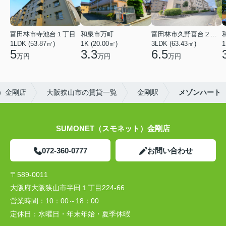
富田林市寺池台１丁目
和泉市万町
富田林市久野喜台２丁目
1LDK (53.87㎡)
1K (20.00㎡)
3LDK (63.43㎡)
1
5
3.3
6.5
万円
万円
万円
ト）金剛店
大阪狭山市の賃貸一覧
金剛駅
メゾンハート
SUMONET（スモネット）金剛店
072-360-0777
お問い合わせ
〒589-0011
大阪府大阪狭山市半田１丁目224-66
営業時間：
10：00～18：00
定休日：
水曜日・年末年始・夏季休暇