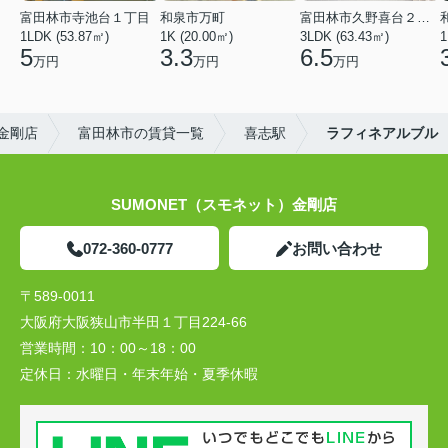
富田林市寺池台１丁目
和泉市万町
富田林市久野喜台２丁目
1LDK (53.87㎡)
1K (20.00㎡)
3LDK (63.43㎡)
1
5
3.3
6.5
万円
万円
万円
）金剛店
富田林市の賃貸一覧
喜志駅
ラフィネアルブル
SUMONET（スモネット）金剛店
072-360-0777
お問い合わせ
〒589-0011
大阪府大阪狭山市半田１丁目224-66
営業時間：
10：00～18：00
定休日：
水曜日・年末年始・夏季休暇