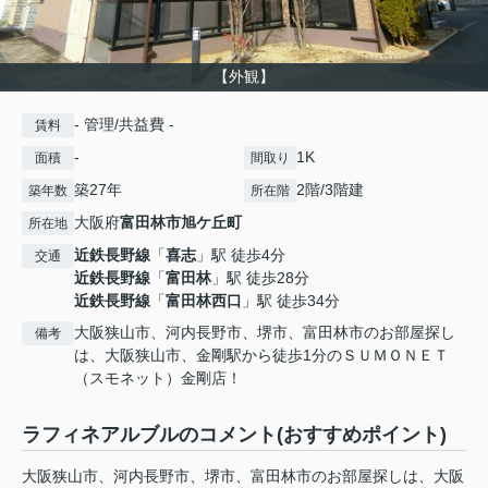
【外観】
- 管理/共益費 -
賃料
-
1K
面積
間取り
築27年
2階/3階建
築年数
所在階
大阪府
富田林市
旭ケ丘町
所在地
近鉄長野線
「
喜志
」駅 徒歩4分
交通
近鉄長野線
「
富田林
」駅 徒歩28分
近鉄長野線
「
富田林西口
」駅 徒歩34分
大阪狭山市、河内長野市、堺市、富田林市のお部屋探し
備考
は、大阪狭山市、金剛駅から徒歩1分のＳＵＭＯＮＥＴ
（スモネット）金剛店！
ラフィネアルブルのコメント(おすすめポイント)
大阪狭山市、河内長野市、堺市、富田林市のお部屋探しは、大阪