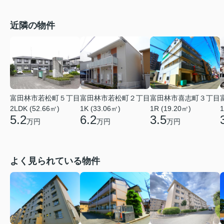
近隣の物件
富田林市若松町５丁目
富田林市若松町２丁目
富田林市喜志町３丁目
2LDK (52.66㎡)
1K (33.06㎡)
1R (19.20㎡)
1
5.2
6.2
3.5
万円
万円
万円
よく見られている物件