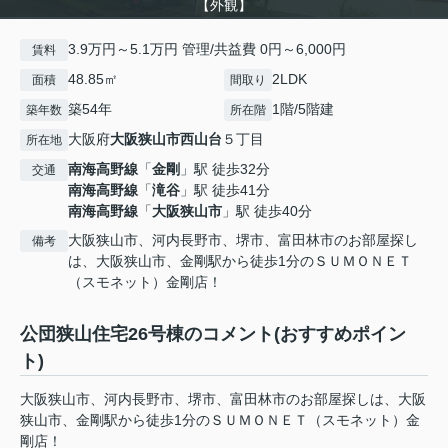
【外観】
3.9万円～5.1万円 管理/共益費 0円～6,000円
賃料
48.85㎡
2LDK
面積
間取り
築54年
1階/5階建
築年数
所在階
大阪府
大阪狭山市
西山台
５丁目
所在地
南海高野線
「
金剛
」駅 徒歩32分
交通
南海高野線
「
滝谷
」駅 徒歩41分
南海高野線
「
大阪狭山市
」駅 徒歩40分
大阪狭山市、河内長野市、堺市、富田林市のお部屋探し
備考
は、大阪狭山市、金剛駅から徒歩1分のＳＵＭＯＮＥＴ
（スモネット）金剛店！
公団狭山住宅26号棟のコメント(おすすめポイン
ト)
大阪狭山市、河内長野市、堺市、富田林市のお部屋探しは、大阪
狭山市、金剛駅から徒歩1分のＳＵＭＯＮＥＴ（スモネット）金
剛店！