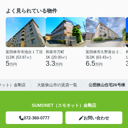
よく見られている物件
富田林市寺池台１丁目
和泉市万町
富田林市久野喜台２丁目
1LDK (53.87㎡)
1K (20.00㎡)
3LDK (63.43㎡)
1
5
3.3
6.5
万円
万円
万円
モネット）金剛店
大阪狭山市の賃貸一覧
公団狭山住宅26号棟
SUMONET（スモネット）金剛店
072-360-0777
お問い合わせ