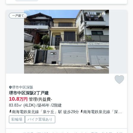
一戸建て
堺市中区深阪
堺市中区深阪2丁戸建
10.8
万円
管理/共益費-
83.83㎡ (4LDK) /築46年 /2階建
南海電鉄泉北線「泉ケ丘」駅 徒歩29分
南海電鉄泉北線「深井」駅 徒歩36分
駐輪場
バイク置場あり