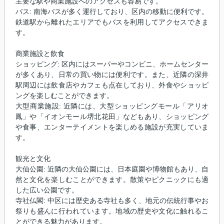
主要な駅や商業施設へのアクセスも容易です。
バス: 南海バスが多く運行しており、区内の移動に便利です。
鉄道駅から離れたエリアでもバスを利用してアクセスできま
す。
商業施設と飲食
ショッピング: 区内にはスーパーやコンビニ、ホームセンター
が多くあり、日常の買い物には便利です。また、近隣の深井
駅周辺には飲食店やカフェも点在しており、外食やショッピ
ングを楽しむことができます。
大型商業施設: 近隣には、大型ショッピングモール「アリオ
鳳」や「イオンモール堺北花田」などもあり、ショッピング
や食事、エンターテイメントを楽しめる施設が充実していま
す。
観光と文化
大仙公園: 近隣の大仙公園には、日本庭園や博物館もあり、自
然と文化を楽しむことができます。散策やピクニックにも適
した広い公園です。
寺社仏閣: 中区には歴史ある寺社も多く、地元の伝統行事やお
祭りも盛んに行われています。地域の歴史や文化に触れるこ
とができる魅力があります。