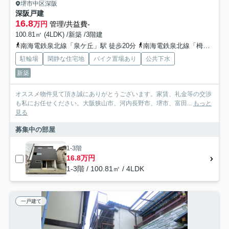
堺市中区深阪
深阪戸建
16.8
万円
管理/共益費-
100.81㎡ (4LDK) /新築 /3階建
南海電鉄泉北線「泉ケ丘」駅 徒歩20分
南海電鉄泉北線「栂・美木多」駅 徒歩49分
駐輪場
閑静な住宅地
バイク置場あり
公共下水
新築
オススメ物件見て頂き誠にありがとうございます。家賃、礼金等の交渉
も私にお任せください。大阪狭山市、河内長野市、堺市、富田...
もっと
見る
募集中の部屋
1-3階
16.8万円
1-3階 / 100.81㎡ / 4LDK
一戸建て