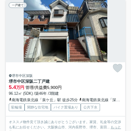
一戸建て
堺市中区深阪
堺市中区深阪二丁戸建
5.4
万円
管理/共益費5,900円
96.12㎡ (5DK) /築46年 /3階建
南海電鉄泉北線「泉ケ丘」駅 徒歩25分
南海電鉄泉北線「深井」駅 徒歩33分
駐輪場
閑静な住宅地
バイク置場あり
公共下水
オススメ物件見て頂き誠にありがとうございます。家賃、礼金等の交渉
も私にお任せください。大阪狭山市、河内長野市、堺市、富田...
もっと