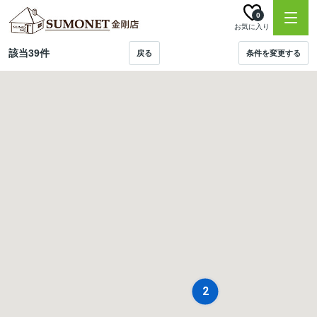
0
お気に入り
該当
39
件
戻る
条件を変更する
2