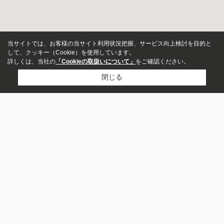
当サイトでは、お客様の当サイト利用状況把握、サービス向上検討を目的と
して、クッキー（Cookie）を使用しています。
詳しくは、当社の
「Cookieの取扱いについて」
をご確認ください。
閉じる
アパート
マンション
SUMONET（スモネット）金剛店
一戸建て
072-360-0777
お問い合わせ
募集中のみ表示
〒589-0011
大阪府大阪狭山市半田１丁目224-66
賃料
営業時間：
10：00～18：00