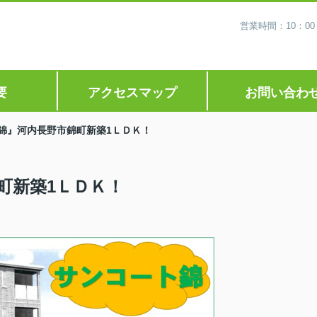
営業時間：10：0
要
アクセスマップ
お問い合わ
錦』河内長野市錦町新築1ＬＤＫ！
町新築1ＬＤＫ！