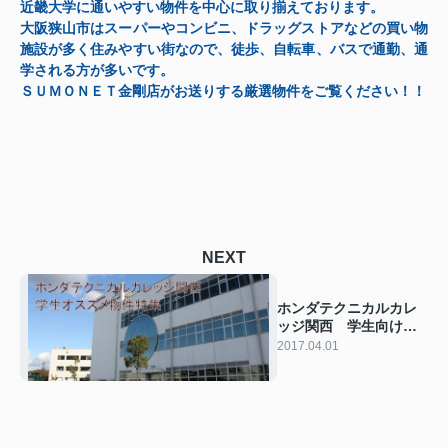
近畿大学に通いやすい物件を中心に取り揃えております。
大阪狭山市はスーパーやコンビニ、ドラッグストアなどの買い物
施設が多く住みやすい街なので、徒歩、自転車、バスで通勤、通
学される方が多いです。
ＳＵＭＯＮＥＴ金剛店がお送りする厳選物件をご覧ください！！
NEXT
ホンダテクニカルカレ
ッジ関西 学生向け特
集
2017.04.01