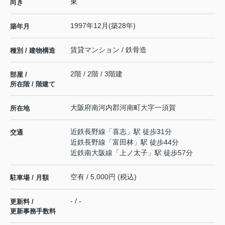
東
向き
1997年12月(築28年)
築年月
賃貸マンション / 鉄骨造
種別 / 建物構造
2階 / 2階 / 3階建
部屋 /
所在階 / 階建て
大阪府
南河内郡河南町
大字一須賀
所在地
近鉄長野線
「
喜志
」駅 徒歩31分
交通
近鉄長野線
「
富田林
」駅 徒歩44分
近鉄南大阪線
「
上ノ太子
」駅 徒歩57分
空有 / 5,000円 (税込)
駐車場 / 月額
- / -
更新料 /
更新事務手数料