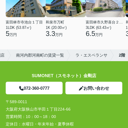
富田林市寺池台１丁目
和泉市万町
富田林市久野喜台２丁目
1LDK (53.87㎡)
1K (20.00㎡)
3LDK (63.43㎡)
1
5
3.3
6.5
万円
万円
万円
剛店
南河内郡河南町の賃貸一覧
ラ・エスペランサ
2階
SUMONET（スモネット）金剛店
072-360-0777
お問い合わせ
〒589-0011
大阪府大阪狭山市半田１丁目224-66
営業時間：
10：00～18：00
定休日：
水曜日・年末年始・夏季休暇