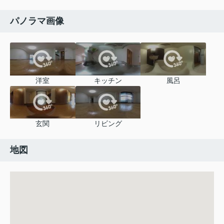
パノラマ画像
洋室
キッチン
風呂
玄関
リビング
地図