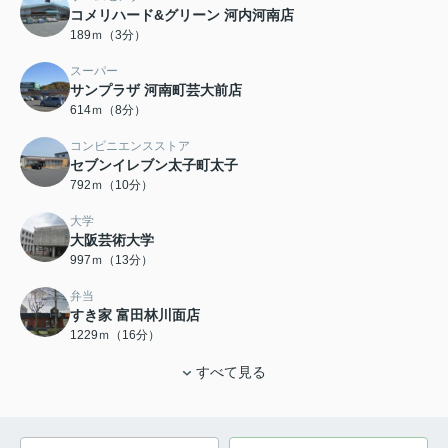
コメリハード&グリーン 河内河南店
189ｍ（3分）
スーパー
サンプラザ 河南町芸大前店
614ｍ（8分）
コンビニエンスストア
セブンイレブン太子町太子
792ｍ（10分）
大学
大阪芸術大学
997ｍ（13分）
弁当
すき家 富田林川面店
1229ｍ（16分）
すべて見る