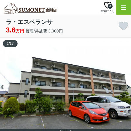
0
お気に入り
ラ・エスペランサ
3.6
万円
管理/共益費 3,000円
1
/
17