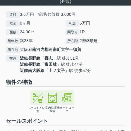
【外観】
3.6万円 管理/共益費 3,000円
賃料
0ヶ月
5万円
敷金
礼金
24.00㎡
1R
面積
間取り
築28年
2階/3階建
築年数
所在階
大阪府
南河内郡河南町
大字一須賀
所在地
近鉄長野線
「
喜志
」駅 徒歩31分
交通
近鉄長野線
「
富田林
」駅 徒歩44分
近鉄南大阪線
「
上ノ太子
」駅 徒歩57分
物件の特徴
バストイレ
室内洗濯機
オートロッ
別
置場
ク
セールスポイント