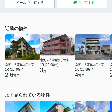
メールで共有する
LINEで共有する
近隣の物件
南河内郡河南町大字東山
南河内郡河南町大字山城
南河内郡河南町大字一須賀
1R (20.00㎡)
3
1R (23.40㎡)
1K (26.39㎡)
1
万円
2.6
4
万円
万円
よく見られている物件