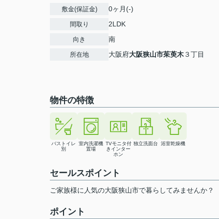
0ヶ月(-)
敷金(保証金)
2LDK
間取り
南
向き
大阪府
大阪狭山市
茱萸木
３丁目
所在地
物件の特徴
バストイレ
室内洗濯機
TVモニタ付
独立洗面台
浴室乾燥機
別
置場
きインター
ホン
セールスポイント
ご家族様に人気の大阪狭山市で暮らしてみませんか？
ポイント