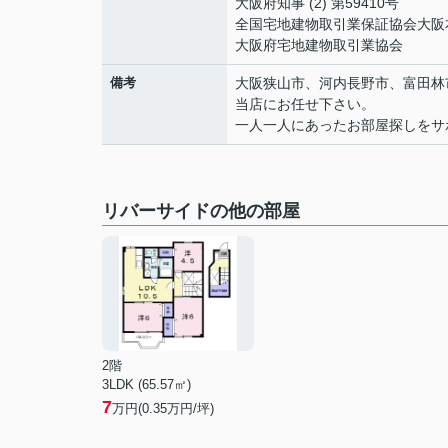
大阪府知事 (2) 第59410号
全国宅地建物取引業保証協会大阪
大阪府宅地建物取引業協会
備考
大阪狭山市、河内長野市、富田林
当店にお任せ下さい。
一人一人にあったお部屋探しをサ
リバーサイドの他の部屋
2階
3LDK (65.57㎡)
7
万円(
0.35
万円/坪)