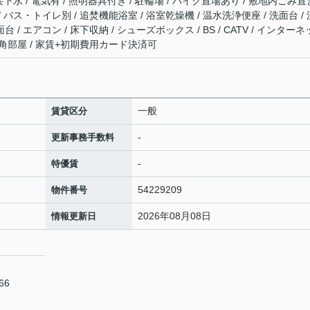
公共下水 / 電気有 / 照明器具付き / 駐輪場 / バイク置場あり / 敷地内ごみ置
/ バス・トイレ別 / 追焚機能浴室 / 浴室乾燥機 / 温水洗浄便座 / 洗面台 / 
 / エアコン / 床下収納 / シューズボックス / BS / CATV / インター
/ 角部屋 / 家賃+初期費用カード決済可
一般
賃貸区分
-
更新事務手数料
-
特優賃
54229209
物件番号
2026年08月08日
情報更新日
66