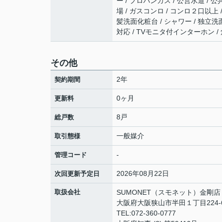
ー / プロパンガス / 公営水道 / 
場 / ガスコンロ / コンロ２口以上 
髪洗面化粧台 / シャワー / 独立洗面台
対応 / TVモニタ付インターホン 
その他
2年
契約期間
0ヶ月
更新料
8戸
総戸数
一般媒介
取引態様
-
管理コード
2026年08月22日
次回更新予定日
取扱会社
SUMONET（スモネット）金剛店
大阪府大阪狭山市半田１丁目224-
TEL:072-360-0777