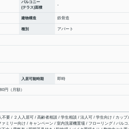
バルコニー
-
(テラス)面積
鉄骨造
建物構造
アパート
種別
即時
入居可能時期
980円（月額）
不要 / ２人入居可 / 高齢者相談 / 学生相談 / 法人可 / 学生向け / カップ
/ ファミリー向け / キャンペーン / 室内洗濯機置場 / フローリング / バル