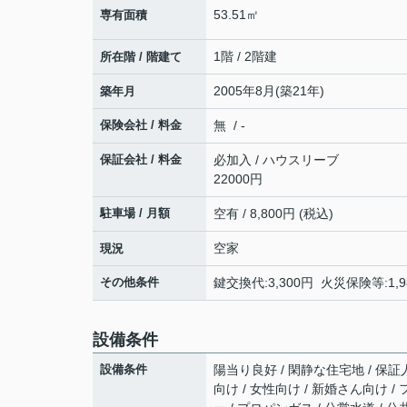
53.51㎡
専有面積
1階 / 2階建
所在階 / 階建て
2005年8月(築21年)
築年月
保険会社 / 料金
無 / -
保証会社 / 料金
必加入 / ハウスリーブ
22000円
駐車場 / 月額
空有 / 8,800円 (税込)
空家
現況
その他条件
鍵交換代:3,300円 火災保険等:1,
設備条件
設備条件
陽当り良好 / 閑静な住宅地 / 保証人
向け / 女性向け / 新婚さん向け 