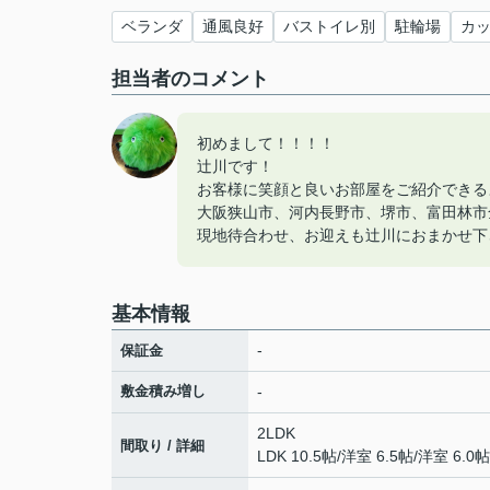
ベランダ
通風良好
バストイレ別
駐輪場
カ
担当者のコメント
初めまして！！！！
辻川です！
お客様に笑顔と良いお部屋をご紹介できる
大阪狭山市、河内長野市、堺市、富田林市
現地待合わせ、お迎えも辻川におまかせ下
基本情報
-
保証金
敷金積み増し
-
2LDK
間取り / 詳細
LDK 10.5帖
/
洋室 6.5帖
/
洋室 6.0帖