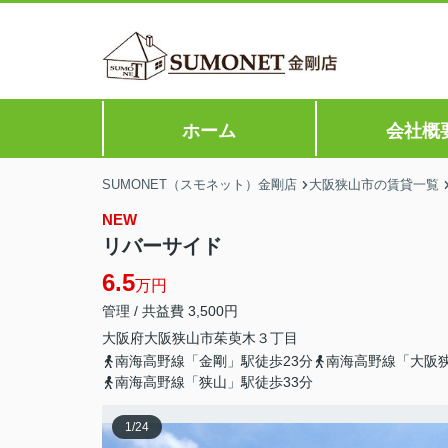
ホーム
会社概
SUMONET（スモネット）金剛店
大阪狭山市の賃貸一覧
NEW
リバーサイド
6.5
万円
管理 / 共益費 3,500円
大阪府
大阪狭山市
茱萸木
３丁目
南海高野線「金剛」駅徒歩23分
南海高野線「大阪狭
南海高野線「狭山」駅徒歩33分
1
/
24