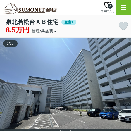
0
お気に入り
泉北若松台ＡＢ住宅
空室1
8.5万円
管理/共益費 -
1
/
27