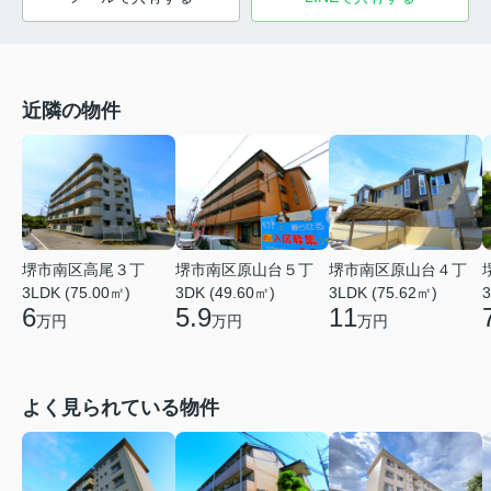
近隣の物件
堺市南区高尾３丁
堺市南区原山台５丁
堺市南区原山台４丁
3LDK (75.00㎡)
3DK (49.60㎡)
3LDK (75.62㎡)
3
6
5.9
11
万円
万円
万円
よく見られている物件