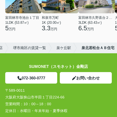
富田林市寺池台１丁目
和泉市万町
富田林市久野喜台２丁目
1LDK (53.87㎡)
1K (20.00㎡)
3LDK (63.43㎡)
1
5
3.3
6.5
万円
万円
万円
店
堺市南区の賃貸一覧
泉ケ丘駅
泉北若松台ＡＢ住宅
SUMONET（スモネット）金剛店
072-360-0777
お問い合わせ
〒589-0011
大阪府大阪狭山市半田１丁目224-66
営業時間：
10：00～18：00
定休日：
水曜日・年末年始・夏季休暇