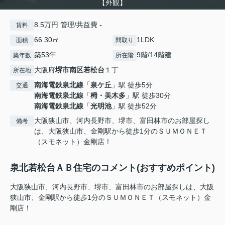
【外観】
8.5万円 管理/共益費 -
賃料
66.30㎡
1LDK
面積
間取り
築53年
9階/14階建
築年数
所在階
大阪府
堺市南区
若松台
１丁
所在地
南海電鉄泉北線
「
泉ケ丘
」駅 徒歩5分
交通
南海電鉄泉北線
「
栂・美木多
」駅 徒歩30分
南海電鉄泉北線
「
光明池
」駅 徒歩52分
大阪狭山市、河内長野市、堺市、富田林市のお部屋探し
備考
は、大阪狭山市、金剛駅から徒歩1分のＳＵＭＯＮＥＴ
（スモネット）金剛店！
泉北若松台ＡＢ住宅のコメント(おすすめポイント)
大阪狭山市、河内長野市、堺市、富田林市のお部屋探しは、大阪
狭山市、金剛駅から徒歩1分のＳＵＭＯＮＥＴ（スモネット）金
剛店！