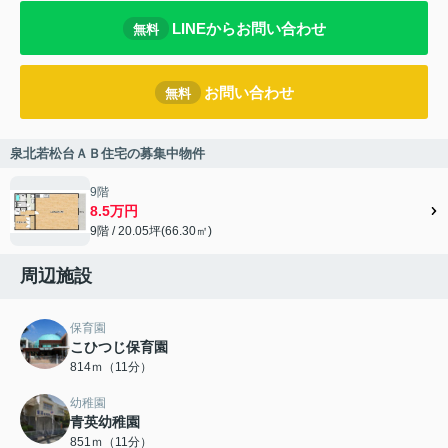
LINEからお問い合わせ
無料
お問い合わせ
無料
泉北若松台ＡＢ住宅の募集中物件
9階
8.5万円
9階 / 20.05坪(66.30㎡)
周辺施設
保育園
こひつじ保育園
814ｍ（11分）
幼稚園
青英幼稚園
851ｍ（11分）