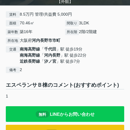
【外観】
8.5万円 管理/共益費 5,000円
賃料
70.46㎡
3LDK
面積
間取り
築16年
2階/2階建
築年数
所在階
大阪府
河内長野市
市町
所在地
南海高野線
「
千代田
」駅 徒歩19分
交通
南海高野線
「
河内長野
」駅 徒歩22分
近鉄長野線
「
汐ノ宮
」駅 徒歩7分
2
備考
エスペランサＢ棟のコメント(おすすめポイント)
1
LINEからお問い合わせ
無料