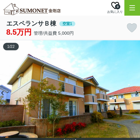
0
お気に入り
エスペランサＢ棟
空室1
8.5万円
管理/共益費 5,000円
1
/
22