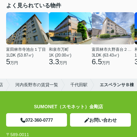
よく見られている物件
富田林市寺池台１丁目
和泉市万町
富田林市久野喜台２丁目
1LDK (53.87㎡)
1K (20.00㎡)
3LDK (63.43㎡)
1
5
3.3
6.5
万円
万円
万円
店
河内長野市の賃貸一覧
千代田駅
エスペランサＢ棟
SUMONET（スモネット）金剛店
072-360-0777
お問い合わせ
〒589-0011