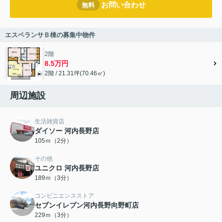
お問い合わせ
無料
エスペランサＢ棟の募集中物件
2階
8.5万円
2階 / 21.31坪(70.46㎡)
周辺施設
生活雑貨店
ダイソー 河内長野店
105ｍ（2分）
その他
ユニクロ 河内長野店
189ｍ（3分）
コンビニエンスストア
セブンイレブン河内長野向野町店
229ｍ（3分）