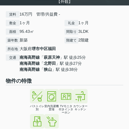
【外観】
16万円 管理/共益費 -
賃料
1ヶ月
1ヶ月
敷金
礼金
95.43㎡
3LDK
面積
間取り
新築
2階建
築年数
階建て
大阪府
堺市中区
福田
所在地
南海高野線
「
萩原天神
」駅 徒歩25分
交通
南海高野線
「
北野田
」駅 徒歩27分
南海高野線
「
狭山
」駅 徒歩38分
物件の特徴
バストイレ
室内洗濯機
TVモニタ
カウンター
別
置場
付きインタ
キッチン
ーホン