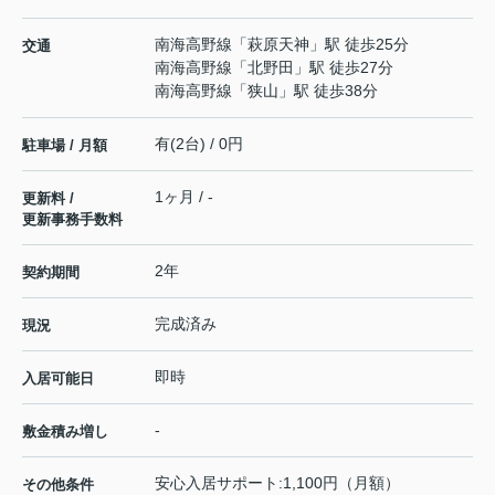
南海高野線
「
萩原天神
」駅 徒歩25分
交通
南海高野線
「
北野田
」駅 徒歩27分
南海高野線
「
狭山
」駅 徒歩38分
有(2台) / 0円
駐車場 / 月額
1ヶ月 / -
更新料 /
更新事務手数料
2年
契約期間
完成済み
現況
即時
入居可能日
-
敷金積み増し
安心入居サポート:1,100円（月額）
その他条件