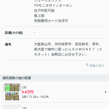
シューズボックス
TVモニタ付インターホン
住戸内覧可能
最上階
初期費用カード決済可
-
設備(その他)
大阪狭山市、河内長野市、富田林市、堺市、
備考
南大阪で物件に困ったらＳＵＭＯＮＥＴ（ス
モネット）金剛店にお任せ下さい。
情報の見方
福田貸家の他の部屋
1階
5.6万円
1階 / 71.28㎡ / 4LDK
1階