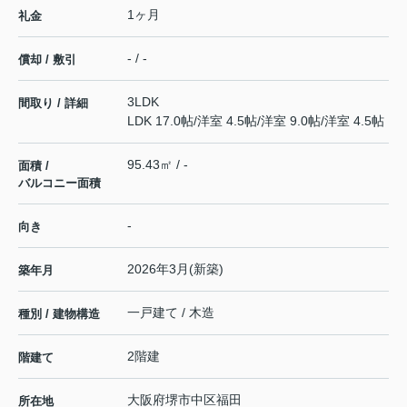
1ヶ月
礼金
- / -
償却 / 敷引
3LDK
間取り / 詳細
LDK 17.0帖
/
洋室 4.5帖
/
洋室 9.0帖
/
洋室 4.5帖
95.43㎡ / -
面積 /
バルコニー面積
-
向き
2026年3月(新築)
築年月
一戸建て / 木造
種別 / 建物構造
2階建
階建て
大阪府
堺市中区
福田
所在地