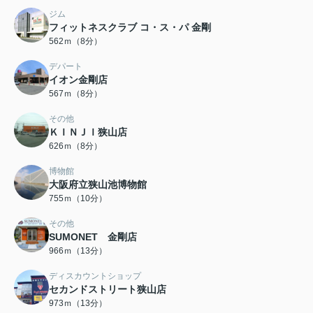
ジム
フィットネスクラブ コ・ス・パ 金剛
562ｍ（8分）
デパート
イオン金剛店
567ｍ（8分）
その他
ＫＩＮＪＩ狭山店
626ｍ（8分）
博物館
大阪府立狭山池博物館
755ｍ（10分）
その他
SUMONET 金剛店
966ｍ（13分）
ディスカウントショップ
セカンドストリート狭山店
973ｍ（13分）