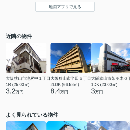
地図アプリで見る
近隣の物件
大阪狭山市池尻中１丁目
大阪狭山市半田５丁目
大阪狭山市茱萸木６
1R (25.00㎡)
2LDK (66.58㎡)
1DK (23.00㎡)
3.2
8.4
3
万円
万円
万円
よく見られている物件