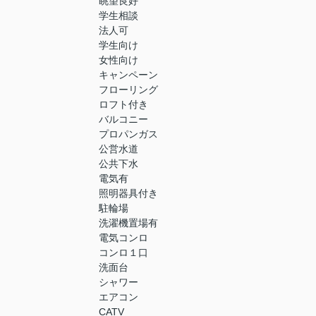
眺望良好
学生相談
法人可
学生向け
女性向け
キャンペーン
フローリング
ロフト付き
バルコニー
プロパンガス
公営水道
公共下水
電気有
照明器具付き
駐輪場
洗濯機置場有
電気コンロ
コンロ１口
洗面台
シャワー
エアコン
CATV