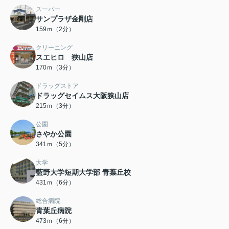
スーパー
サンプラザ金剛店
159ｍ（2分）
クリーニング
スエヒロ 狭山店
170ｍ（3分）
ドラッグストア
ドラッグセイムス大阪狭山店
215ｍ（3分）
公園
さやか公園
341ｍ（5分）
大学
藍野大学短期大学部 青葉丘校
431ｍ（6分）
総合病院
青葉丘病院
473ｍ（6分）