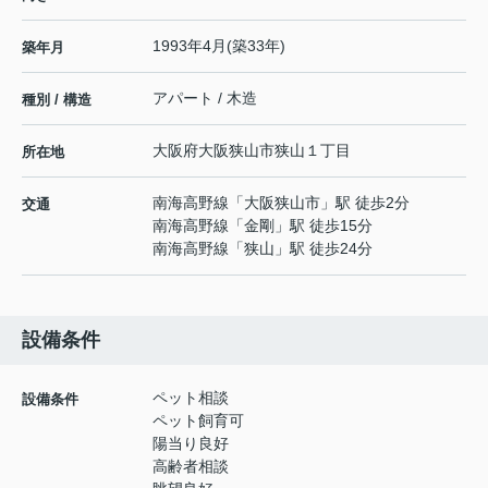
1993年4月(築33年)
築年月
アパート / 木造
種別 / 構造
大阪府
大阪狭山市
狭山
１丁目
所在地
南海高野線
「
大阪狭山市
」駅 徒歩2分
交通
南海高野線
「
金剛
」駅 徒歩15分
南海高野線
「
狭山
」駅 徒歩24分
設備条件
ペット相談
設備条件
ペット飼育可
陽当り良好
高齢者相談