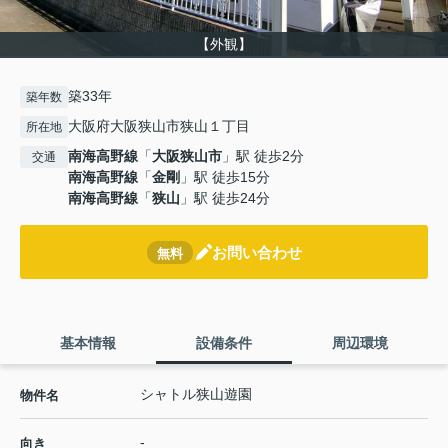
【外観】
築33年
築年数
大阪府大阪狭山市狭山１丁目
所在地
南海高野線
「
大阪狭山市
」駅 徒歩2分
交通
南海高野線
「
金剛
」駅 徒歩15分
南海高野線
「
狭山
」駅 徒歩24分
お問い合わせ
無料
基本情報
設備条件
周辺環境
シャトル狭山遊園
物件名
-
向き