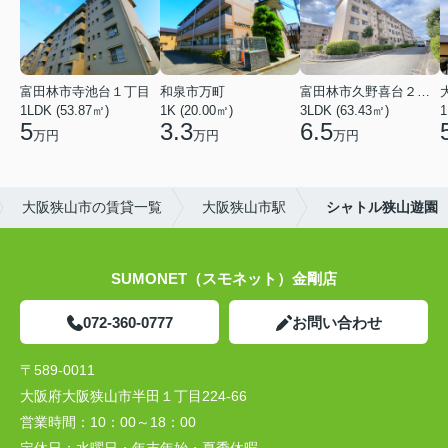
富田林市寺池台１丁目
和泉市万町
富田林市久野喜台２丁目
1LDK (53.87㎡)
1K (20.00㎡)
3LDK (63.43㎡)
1
5
3.3
6.5
万円
万円
万円
大阪狭山市の賃貸一覧
大阪狭山市駅
シャトル狭山遊園
SUMONET（スモネット）金剛店
072-360-0777
お問い合わせ
〒589-0011
大阪府大阪狭山市半田１丁目224-66
営業時間：
10：00～18：00