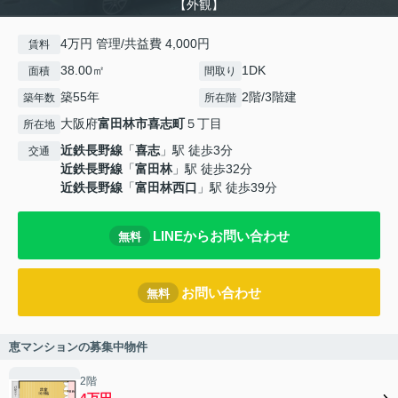
【外観】
4万円 管理/共益費 4,000円
賃料
38.00㎡
1DK
面積
間取り
築55年
2階/3階建
築年数
所在階
大阪府
富田林市
喜志町
５丁目
所在地
近鉄長野線
「
喜志
」駅 徒歩3分
交通
近鉄長野線
「
富田林
」駅 徒歩32分
近鉄長野線
「
富田林西口
」駅 徒歩39分
LINEからお問い合わせ
無料
お問い合わせ
無料
恵マンションの募集中物件
2階
4万円