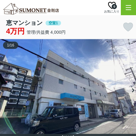
0
お気に入り
恵マンション
空室1
4万円
管理/共益費 4,000円
1
/
16