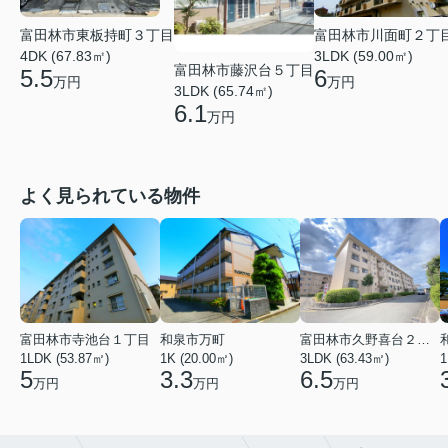
富田林市東板持町３丁目
富田林市川面町２丁
4DK (67.83㎡)
3LDK (59.00㎡)
富田林市藤沢台５丁目
5.5
6
万円
万円
3LDK (65.74㎡)
6.1
万円
よく見られている物件
富田林市寺池台１丁目
和泉市万町
富田林市久野喜台２丁目
1LDK (53.87㎡)
1K (20.00㎡)
3LDK (63.43㎡)
1
5
3.3
6.5
万円
万円
万円