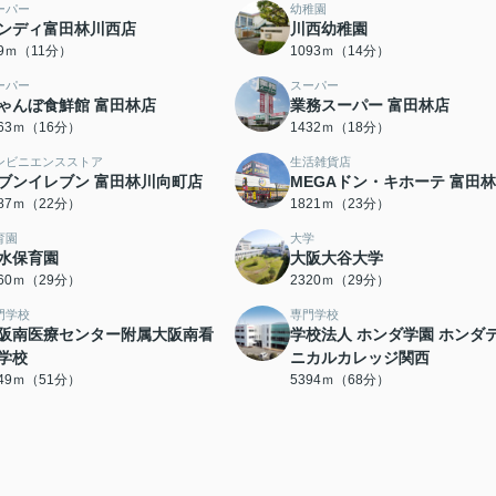
ーパー
幼稚園
ンディ富田林川西店
川西幼稚園
09ｍ（11分）
1093ｍ（14分）
ーパー
スーパー
ゃんぼ食鮮館 富田林店
業務スーパー 富田林店
263ｍ（16分）
1432ｍ（18分）
ンビニエンスストア
生活雑貨店
ブンイレブン 富田林川向町店
MEGAドン・キホーテ 富田
687ｍ（22分）
1821ｍ（23分）
育園
大学
水保育園
大阪大谷大学
260ｍ（29分）
2320ｍ（29分）
門学校
専門学校
阪南医療センター附属大阪南看
学校法人 ホンダ学園 ホンダ
学校
ニカルカレッジ関西
049ｍ（51分）
5394ｍ（68分）