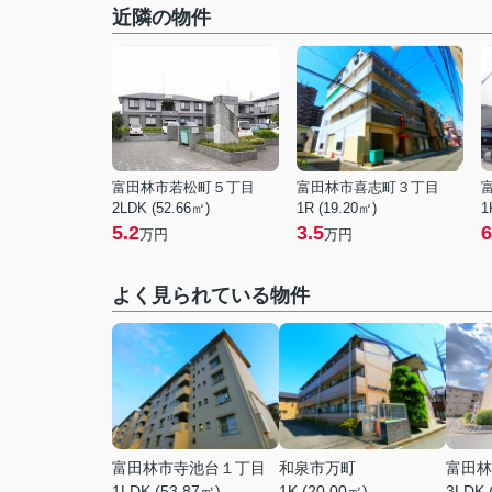
近隣の物件
富田林市若松町５丁目
富田林市喜志町３丁目
2LDK (52.66㎡)
1R (19.20㎡)
1
5.2
3.5
6
万円
万円
よく見られている物件
富田林市寺池台１丁目
和泉市万町
富田林
1LDK (53.87㎡)
1K (20.00㎡)
3LDK 