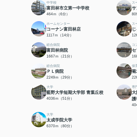
中学校
ス
富田林市立第一中学校
サ
464ｍ（6分）
8
ホームセンター
ス
コーナン富田林店
じ
1117ｍ（14分）
1
総合病院
コ
富田林病院
セ
1667ｍ（21分）
1
総合病院
保
ＰＬ病院
菊
2249ｍ（29分）
2
大学
専
藍野大学短期大学部 青葉丘校
大
4036ｍ（51分）
護
4
大学
太成学院大学
6370ｍ（80分）