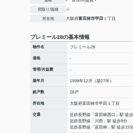
-
管理/共益費
-
価格
-/-
間取り/面積
大阪府
富田林市
甲田
１丁目
所在地
プレミール28の基本情報
物件名
プレミール28
価格
-
管理/共益費
-
築年月
1998年12月（築27年）
総戸数
28戸
所在地
大阪府
富田林市
甲田
１丁目
交通
近鉄長野線
「
富田林西口
」駅 徒歩
近鉄長野線
「
川西
」駅 徒歩9分
近鉄長野線
「
富田林
」駅 徒歩15