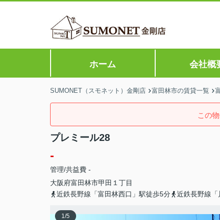
ホーム
会社概
SUMONET（スモネット）金剛店
富田林市の賃貸一覧
この物
プレミール28
-
管理/共益費 -
大阪府
富田林市
甲田
１丁目
近鉄長野線「富田林西口」駅徒歩5分
近鉄長野線「
1
/
5