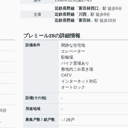
1998年12月(築27年)
築年
近鉄長野線
「
富田林西口
」駅 徒歩5分
近鉄長野線
「
川西
」駅 徒歩9分
交通
近鉄長野線
「
富田林
」駅 徒歩15分
プレミール28の詳細情報
設備条件
閑静な住宅地
エレベーター
駐輪場
バイク置場あり
敷地内ごみ置き場
CATV
インターネット対応
オートロック
設備(その他)
-
用途地域
-
5分
募集戸数 / 総戸数
- / 28戸
分