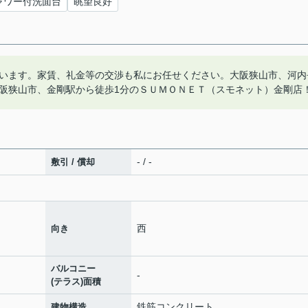
ャワー付洗面台
眺望良好
います。家賃、礼金等の交渉も私にお任せください。大阪狭山市、河内
阪狭山市、金剛駅から徒歩1分のＳＵＭＯＮＥＴ（スモネット）金剛店
- / -
敷引 / 償却
西
向き
バルコニー
-
(テラス)面積
鉄筋コンクリート
建物構造