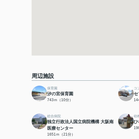
周辺施設
保育園
コ
汐の宮保育園
セ
743ｍ（10分）
1
総合病院
幼
独立行政法人国立病院機構 大阪南
ひ
医療センター
1
1651ｍ（21分）