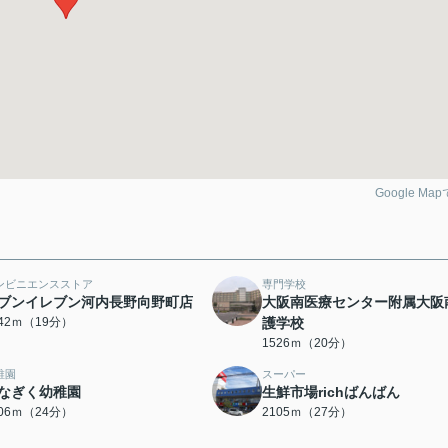
Google Ma
ンビニエンスストア
専門学校
ブンイレブン河内長野向野町店
大阪南医療センター附属大阪
442ｍ（19分）
護学校
1526ｍ（20分）
稚園
スーパー
なぎく幼稚園
生鮮市場richばんばん
906ｍ（24分）
2105ｍ（27分）