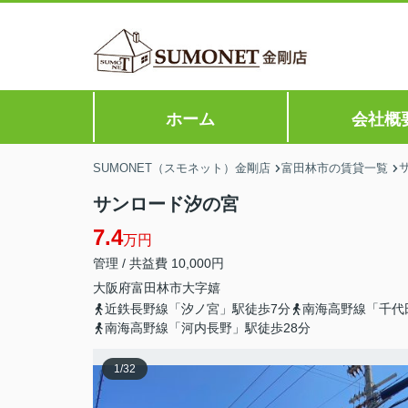
ホーム
会社概
SUMONET（スモネット）金剛店
富田林市の賃貸一覧
サンロード汐の宮
7.4
万円
管理 / 共益費 10,000円
大阪府
富田林市
大字嬉
近鉄長野線「汐ノ宮」駅徒歩7分
南海高野線「千代
南海高野線「河内長野」駅徒歩28分
1
/
32