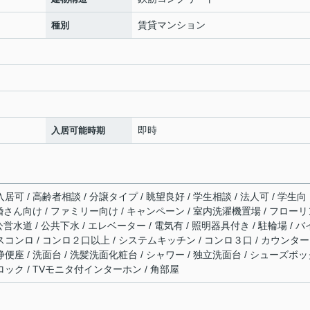
賃貸マンション
種別
即時
入居可能時期
居可 / 高齢者相談 / 分譲タイプ / 眺望良好 / 学生相談 / 法人可 / 学生向
 新婚さん向け / ファミリー向け / キャンペーン / 室内洗濯機置場 / フロー
公営水道 / 公共下水 / エレベーター / 電気有 / 照明器具付き / 駐輪場 / 
スコンロ / コンロ２口以上 / システムキッチン / コンロ３口 / カウンタ
浄便座 / 洗面台 / 洗髪洗面化粧台 / シャワー / 独立洗面台 / シューズボ
ロック / TVモニタ付インターホン / 角部屋