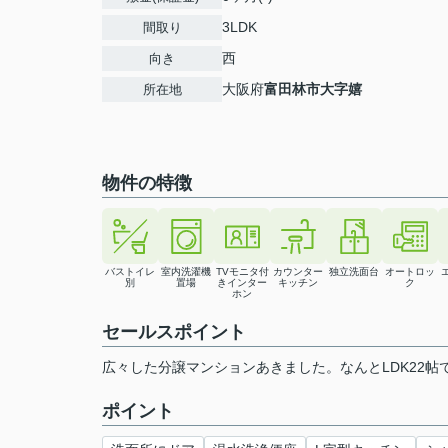
3LDK
間取り
西
向き
大阪府
富田林市
大字嬉
所在地
物件の特徴
バストイレ
室内洗濯機
TVモニタ付
カウンター
独立洗面台
オートロッ
別
置場
きインター
キッチン
ク
ホン
セールスポイント
広々した分譲マンションあきました。なんとLDK22帖
ポイント