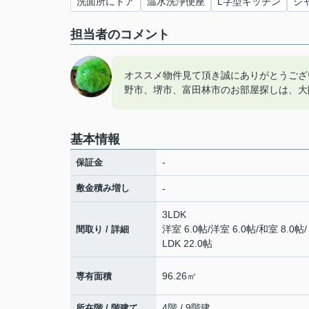
洗面所にドア
温水洗浄便座
L字型キッチン
シ
担当者のコメント
オススメ物件見て頂き誠にありがとうござ
野市、堺市、富田林市のお部屋探しは、大
基本情報
-
保証金
敷金積み増し
-
3LDK
洋室 6.0帖
/
洋室 6.0帖
/
和室 8.0帖
/
間取り / 詳細
LDK 22.0帖
96.26㎡
専有面積
4階 / 9階建
所在階 / 階建て