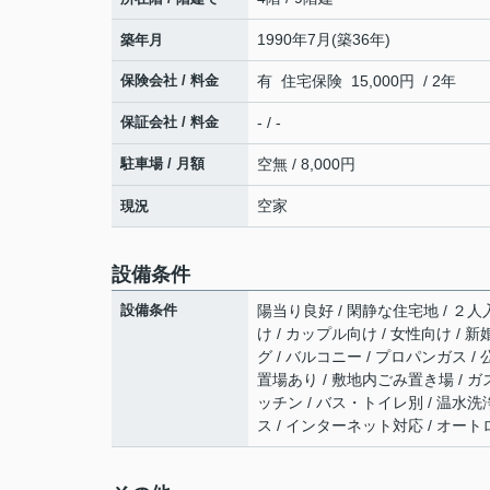
1990年7月(築36年)
築年月
保険会社 / 料金
有 住宅保険 15,000円 / 2年
保証会社 / 料金
- / -
駐車場 / 月額
空無 / 8,000円
空家
現況
設備条件
設備条件
陽当り良好 / 閑静な住宅地 / ２人入
け / カップル向け / 女性向け /
グ / バルコニー / プロパンガス / 
置場あり / 敷地内ごみ置き場 / ガ
ッチン / バス・トイレ別 / 温水洗
ス / インターネット対応 / オート