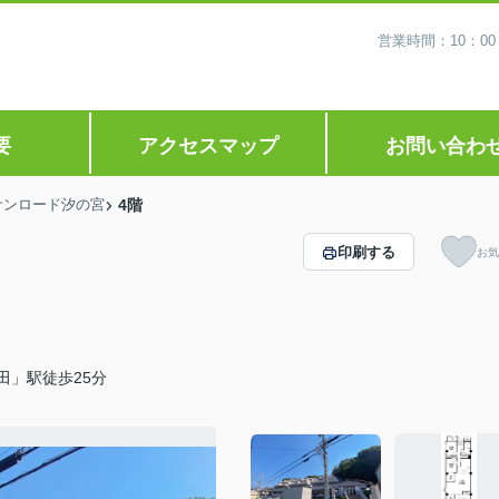
営業時間：10：0
要
アクセスマップ
お問い合わ
サンロード汐の宮
4階
印刷する
お気
田」駅徒歩25分