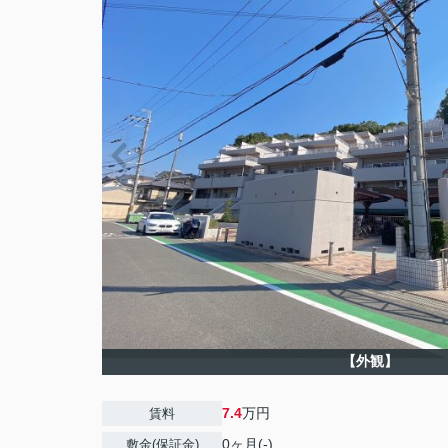
【外観】
7.4
万円
賃料
0ヶ月(-)
敷金(保証金)