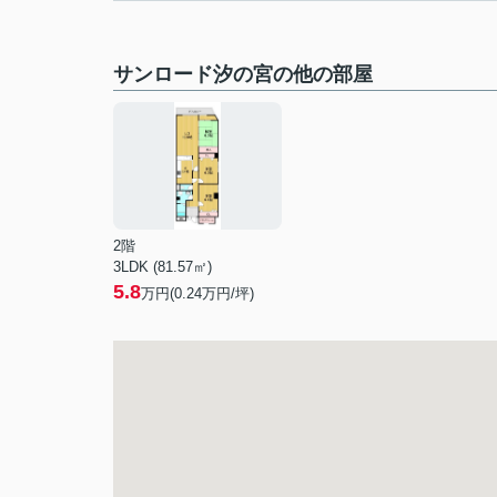
サンロード汐の宮の他の部屋
2階
3LDK (81.57㎡)
5.8
万円(
0.24
万円/坪)