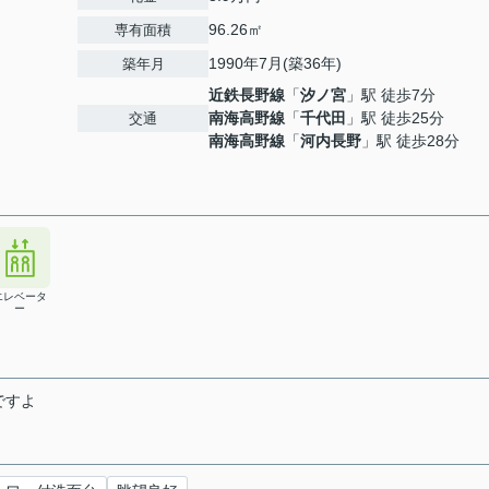
96.26㎡
専有面積
1990年7月(築36年)
築年月
近鉄長野線
「
汐ノ宮
」駅 徒歩7分
南海高野線
「
千代田
」駅 徒歩25分
交通
南海高野線
「
河内長野
」駅 徒歩28分
エレベータ
ー
ですよ