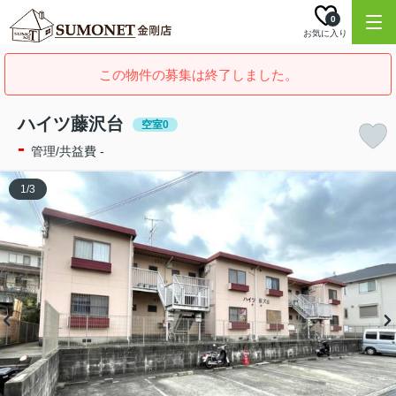
0
お気に入り
この物件の募集は終了しました。
ハイツ藤沢台
空室0
-
管理/共益費 -
1
/
3