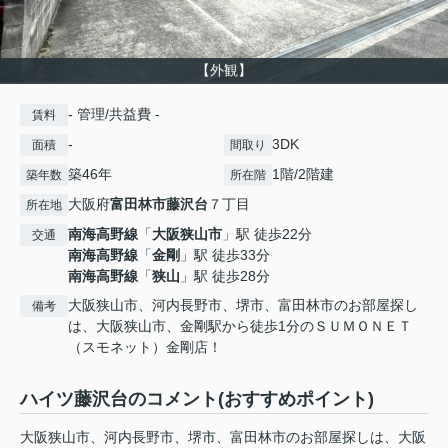
【外観】
- 管理/共益費 -
賃料
-
3DK
面積
間取り
築46年
1階/2階建
築年数
所在階
大阪府
富田林市
藤沢台
７丁目
所在地
南海高野線
「
大阪狭山市
」駅 徒歩22分
交通
南海高野線
「
金剛
」駅 徒歩33分
南海高野線
「
狭山
」駅 徒歩28分
大阪狭山市、河内長野市、堺市、富田林市のお部屋探し
備考
は、大阪狭山市、金剛駅から徒歩1分のＳＵＭＯＮＥＴ
（スモネット）金剛店！
ハイツ藤沢台のコメント(おすすめポイント)
大阪狭山市、河内長野市、堺市、富田林市のお部屋探しは、大阪