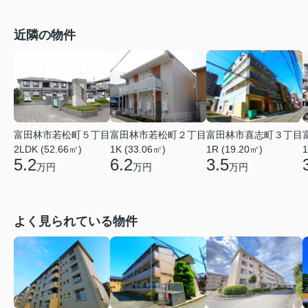
近隣の物件
富田林市若松町５丁目
富田林市若松町２丁目
富田林市喜志町３丁目
2LDK (52.66㎡)
1K (33.06㎡)
1R (19.20㎡)
1
5.2
6.2
3.5
万円
万円
万円
よく見られている物件