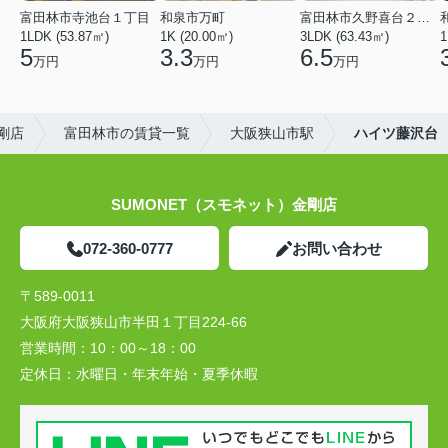
富田林市寺池台１丁目
和泉市万町
富田林市久野喜台２丁目
1LDK (53.87㎡)
1K (20.00㎡)
3LDK (63.43㎡)
1
5
3.3
6.5
万円
万円
万円
剛店
富田林市の賃貸一覧
大阪狭山市駅
ハイツ藤沢台
SUMONET（スモネット）金剛店
072-360-0777
お問い合わせ
〒589-0011
大阪府大阪狭山市半田１丁目224-66
営業時間：
10：00～18：00
定休日：
水曜日・年末年始・夏季休暇