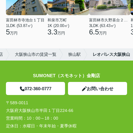
富田林市寺池台１丁目
和泉市万町
富田林市久野喜台２丁目
1LDK (53.87㎡)
1K (20.00㎡)
3LDK (63.43㎡)
1
5
3.3
6.5
万円
万円
万円
店
大阪狭山市の賃貸一覧
狭山駅
レオパレス大阪狭山
SUMONET（スモネット）金剛店
072-360-0777
お問い合わせ
〒589-0011
大阪府大阪狭山市半田１丁目224-66
営業時間：
10：00～18：00
定休日：
水曜日・年末年始・夏季休暇