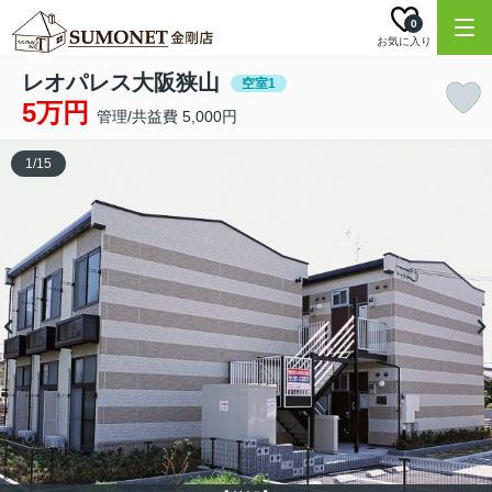
0
お気に入り
レオパレス大阪狭山
空室1
5万円
管理/共益費 5,000円
1
/
15