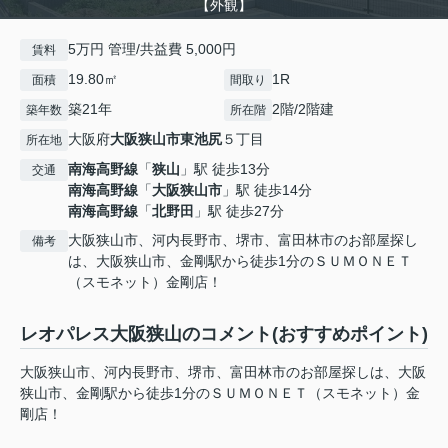
【外観】
5万円 管理/共益費 5,000円
賃料
19.80㎡
1R
面積
間取り
築21年
2階/2階建
築年数
所在階
大阪府
大阪狭山市
東池尻
５丁目
所在地
南海高野線
「
狭山
」駅 徒歩13分
交通
南海高野線
「
大阪狭山市
」駅 徒歩14分
南海高野線
「
北野田
」駅 徒歩27分
大阪狭山市、河内長野市、堺市、富田林市のお部屋探し
備考
は、大阪狭山市、金剛駅から徒歩1分のＳＵＭＯＮＥＴ
（スモネット）金剛店！
レオパレス大阪狭山のコメント(おすすめポイント)
大阪狭山市、河内長野市、堺市、富田林市のお部屋探しは、大阪
狭山市、金剛駅から徒歩1分のＳＵＭＯＮＥＴ（スモネット）金
剛店！