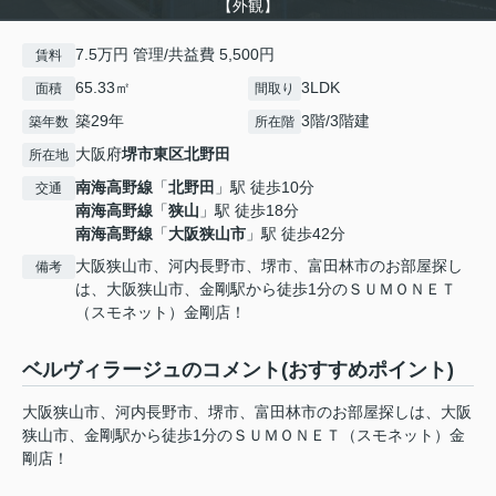
【外観】
7.5万円 管理/共益費 5,500円
賃料
65.33㎡
3LDK
面積
間取り
築29年
3階/3階建
築年数
所在階
大阪府
堺市東区
北野田
所在地
南海高野線
「
北野田
」駅 徒歩10分
交通
南海高野線
「
狭山
」駅 徒歩18分
南海高野線
「
大阪狭山市
」駅 徒歩42分
大阪狭山市、河内長野市、堺市、富田林市のお部屋探し
備考
は、大阪狭山市、金剛駅から徒歩1分のＳＵＭＯＮＥＴ
（スモネット）金剛店！
ベルヴィラージュのコメント(おすすめポイント)
大阪狭山市、河内長野市、堺市、富田林市のお部屋探しは、大阪
狭山市、金剛駅から徒歩1分のＳＵＭＯＮＥＴ（スモネット）金
剛店！