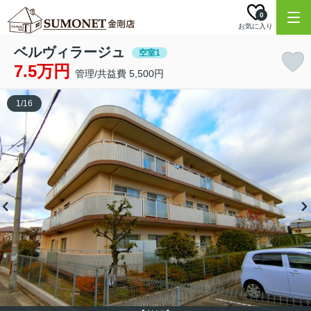
0
お気に入り
ベルヴィラージュ
空室1
7.5万円
管理/共益費 5,500円
1
/
16