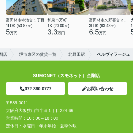
富田林市寺池台１丁目
和泉市万町
富田林市久野喜台２丁目
1LDK (53.87㎡)
1K (20.00㎡)
3LDK (63.43㎡)
1
5
3.3
6.5
万円
万円
万円
剛店
堺市東区の賃貸一覧
北野田駅
ベルヴィラージュ
SUMONET（スモネット）金剛店
072-360-0777
お問い合わせ
〒589-0011
大阪府大阪狭山市半田１丁目224-66
営業時間：
10：00～18：00
定休日：
水曜日・年末年始・夏季休暇