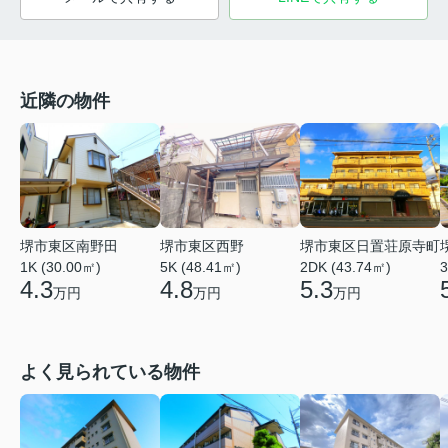
近隣の物件
堺市東区南野田
堺市東区西野
堺市東区日置荘原寺町
1K (30.00㎡)
5K (48.41㎡)
2DK (43.74㎡)
3
4.3
4.8
5.3
万円
万円
万円
よく見られている物件