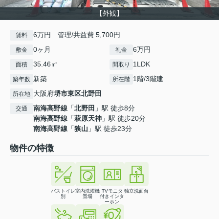
【外観】
6万円 管理/共益費 5,700円
賃料
0ヶ月
6万円
敷金
礼金
35.46㎡
1LDK
面積
間取り
新築
1階/3階建
築年数
所在階
大阪府
堺市東区
北野田
所在地
南海高野線
「
北野田
」駅 徒歩8分
交通
南海高野線
「
萩原天神
」駅 徒歩20分
南海高野線
「
狭山
」駅 徒歩23分
物件の特徴
バストイレ
室内洗濯機
TVモニタ
独立洗面台
別
置場
付きインタ
ーホン