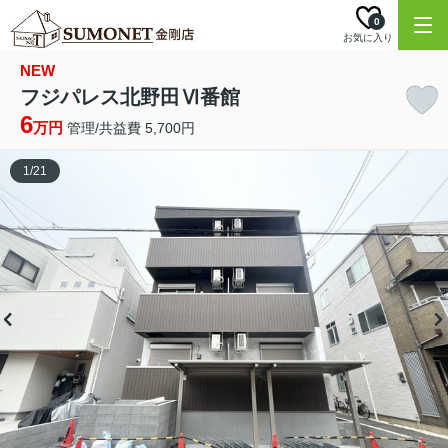
0
お気に入り
NEW
フジパレス北野田Ⅵ番館
6
万円
管理/共益費 5,700円
1
/
21