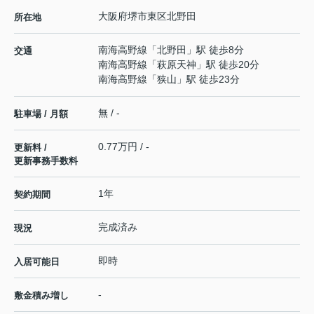
大阪府
堺市東区
北野田
所在地
南海高野線
「
北野田
」駅 徒歩8分
交通
南海高野線
「
萩原天神
」駅 徒歩20分
南海高野線
「
狭山
」駅 徒歩23分
無 / -
駐車場 / 月額
0.77万円 / -
更新料 /
更新事務手数料
1年
契約期間
完成済み
現況
即時
入居可能日
-
敷金積み増し