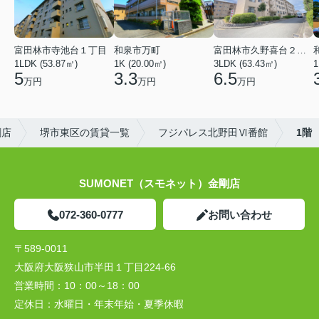
富田林市寺池台１丁目
和泉市万町
富田林市久野喜台２丁目
1LDK (53.87㎡)
1K (20.00㎡)
3LDK (63.43㎡)
1
5
3.3
6.5
万円
万円
万円
剛店
堺市東区の賃貸一覧
フジパレス北野田Ⅵ番館
1階
SUMONET（スモネット）金剛店
072-360-0777
お問い合わせ
〒589-0011
大阪府大阪狭山市半田１丁目224-66
営業時間：
10：00～18：00
定休日：
水曜日・年末年始・夏季休暇