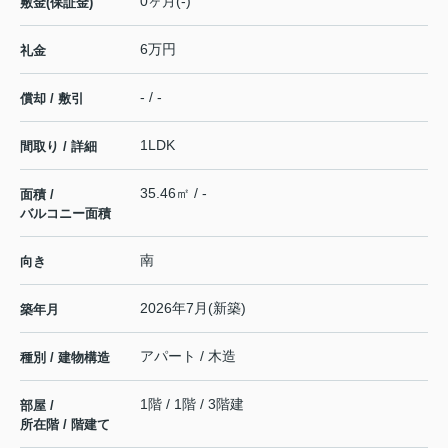
0ヶ月(-)
敷金(保証金)
6万円
礼金
- / -
償却 / 敷引
1LDK
間取り / 詳細
35.46㎡ / -
面積 /
バルコニー面積
南
向き
2026年7月(新築)
築年月
アパート / 木造
種別 / 建物構造
1階 / 1階 / 3階建
部屋 /
所在階 / 階建て