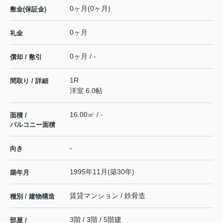
0ヶ月(0ヶ月)
敷金(保証金)
0ヶ月
礼金
0ヶ月 / -
償却 / 敷引
1R
間取り / 詳細
洋室 6.0帖
16.00㎡ / -
面積 /
バルコニー面積
-
向き
1995年11月(築30年)
築年月
賃貸マンション / 鉄骨造
種別 / 建物構造
3階 / 3階 / 5階建
部屋 /