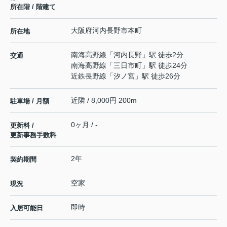
所在階 / 階建て
大阪府
河内長野市
本町
所在地
南海高野線
「
河内長野
」駅 徒歩2分
交通
南海高野線
「
三日市町
」駅 徒歩24分
近鉄長野線
「
汐ノ宮
」駅 徒歩26分
近隣 / 8,000円 200m
駐車場 / 月額
0ヶ月 / -
更新料 /
更新事務手数料
2年
契約期間
空家
現況
即時
入居可能日