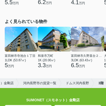
6.2
5.5
4.1
万円
万円
万円
よく見られている物件
富田林市寺池台１丁目
和泉市万町
富田林市久野喜台２丁目
1LDK (53.87㎡)
1K (20.00㎡)
3LDK (63.43㎡)
1
5
3.3
6.5
万円
万円
万円
ト）金剛店
河内長野市の賃貸一覧
ドムス河内長野
3階
SUMONET（スモネット）金剛店