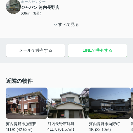
ホームセンター
ジャパン 河内長野店
636ｍ（8分）
すべて見る
メールで共有する
LINEで共有する
近隣の物件
河内長野市錦町
河内長野市加賀田
河内長野市向野町
4LDK (81.67㎡)
1LDK (42.63㎡)
1K (23.10㎡)
3