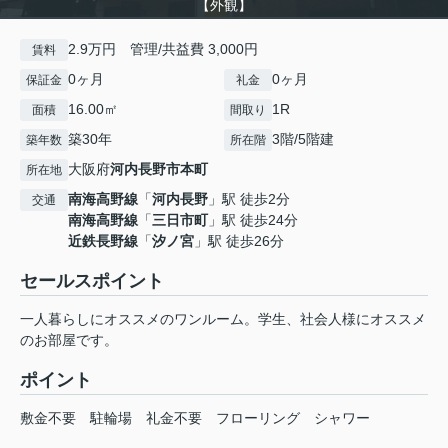
【外観】
2.9万円 管理/共益費 3,000円
賃料
0ヶ月
0ヶ月
保証金
礼金
16.00㎡
1R
面積
間取り
築30年
3階/5階建
築年数
所在階
大阪府
河内長野市
本町
所在地
南海高野線
「
河内長野
」駅 徒歩2分
交通
南海高野線
「
三日市町
」駅 徒歩24分
近鉄長野線
「
汐ノ宮
」駅 徒歩26分
セールスポイント
一人暮らしにオススメのワンルーム。学生、社会人様にオススメ
のお部屋です。
ポイント
敷金不要
駐輪場
礼金不要
フローリング
シャワー