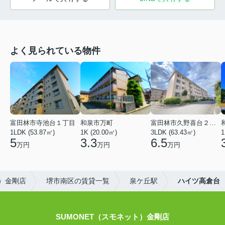
よく見られている物件
富田林市寺池台１丁目
和泉市万町
富田林市久野喜台２丁目
1LDK (53.87㎡)
1K (20.00㎡)
3LDK (63.43㎡)
1
5
3.3
6.5
万円
万円
万円
ト）金剛店
堺市南区の賃貸一覧
泉ケ丘駅
ハイツ高倉台
SUMONET（スモネット）金剛店