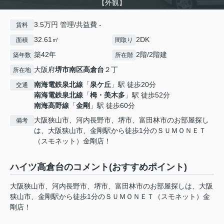
【外観】
3.5万円 管理/共益費 -
賃料
32.61㎡
2DK
面積
間取り
築42年
2階/2階建
築年数
所在階
大阪府
堺市南区
高倉台
２丁
所在地
南海電鉄泉北線
「
泉ケ丘
」駅 徒歩20分
交通
南海電鉄泉北線
「
栂・美木多
」駅 徒歩52分
南海高野線
「
金剛
」駅 徒歩60分
大阪狭山市、河内長野市、堺市、富田林市のお部屋探し
備考
は、大阪狭山市、金剛駅から徒歩1分のＳＵＭＯＮＥＴ
（スモネット）金剛店！
ハイツ高倉台のコメント(おすすめポイント)
大阪狭山市、河内長野市、堺市、富田林市のお部屋探しは、大阪
狭山市、金剛駅から徒歩1分のＳＵＭＯＮＥＴ（スモネット）金
剛店！