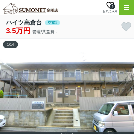
0
お気に入り
ハイツ高倉台
空室1
3.5万円
管理/共益費 -
1
/
14