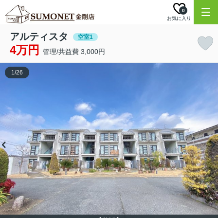
0
お気に入り
アルティスタ
空室1
4万円
管理/共益費 3,000円
1
/
26