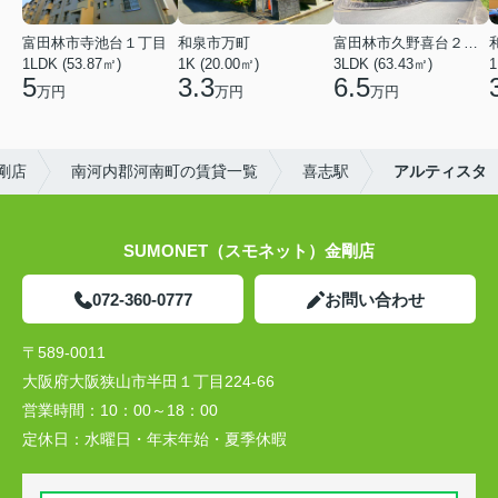
富田林市寺池台１丁目
和泉市万町
富田林市久野喜台２丁目
1LDK (53.87㎡)
1K (20.00㎡)
3LDK (63.43㎡)
1
5
3.3
6.5
万円
万円
万円
剛店
南河内郡河南町の賃貸一覧
喜志駅
アルティスタ
SUMONET（スモネット）金剛店
072-360-0777
お問い合わせ
〒589-0011
大阪府大阪狭山市半田１丁目224-66
営業時間：
10：00～18：00
定休日：
水曜日・年末年始・夏季休暇