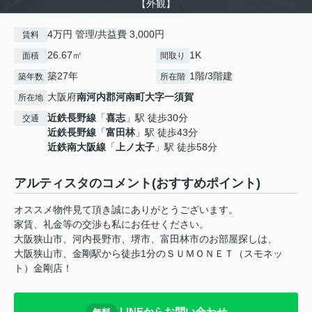
【外観】
4万円 管理/共益費 3,000円
賃料
26.67㎡
1K
面積
間取り
築27年
1階/3階建
築年数
所在階
大阪府
南河内郡河南町
大字一須賀
所在地
近鉄長野線
「
喜志
」駅 徒歩30分
交通
近鉄長野線
「
富田林
」駅 徒歩43分
近鉄南大阪線
「
上ノ太子
」駅 徒歩58分
アルティスタのコメント(おすすめポイント)
オススメ物件見て頂き誠にありがとうございます。
家賃、礼金等の交渉も私にお任せください。
大阪狭山市、河内長野市、堺市、富田林市のお部屋探しは、
大阪狭山市、金剛駅から徒歩1分のＳＵＭＯＮＥＴ（スモネッ
ト）金剛店！
LINEからお問い合わせ