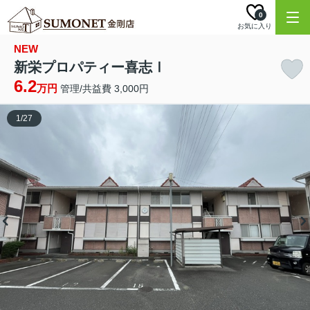
0
お気に入り
NEW
新栄プロパティー喜志Ⅰ
6.2
万円
管理/共益費 3,000円
1
/
27