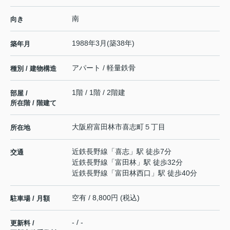
南
向き
1988年3月(築38年)
築年月
アパート / 軽量鉄骨
種別 / 建物構造
1階 / 1階 / 2階建
部屋 /
所在階 / 階建て
大阪府
富田林市
喜志町
５丁目
所在地
近鉄長野線
「
喜志
」駅 徒歩7分
交通
近鉄長野線
「
富田林
」駅 徒歩32分
近鉄長野線
「
富田林西口
」駅 徒歩40分
空有 / 8,800円 (税込)
駐車場 / 月額
- / -
更新料 /