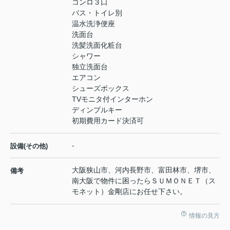
コンロ３口
バス・トイレ別
温水洗浄便座
洗面台
洗髪洗面化粧台
シャワー
独立洗面台
エアコン
シューズボックス
TVモニタ付インターホン
ディンプルキー
初期費用カード決済可
-
設備(その他)
大阪狭山市、河内長野市、富田林市、堺市、
備考
南大阪で物件に困ったらＳＵＭＯＮＥＴ（ス
モネット）金剛店にお任せ下さい。
情報の見方