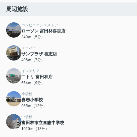
周辺施設
コンビニエンスストア
ローソン 富田林喜志店
340ｍ（5分）
スーパー
サンプラザ 喜志店
496ｍ（7分）
インテリア
ニトリ 富田林店
664ｍ（9分）
小学校
喜志小学校
955ｍ（12分）
中学校
富田林市立喜志中学校
1010ｍ（13分）