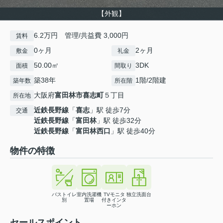
【外観】
6.2万円 管理/共益費 3,000円
賃料
0ヶ月
2ヶ月
敷金
礼金
50.00㎡
3DK
面積
間取り
築38年
1階/2階建
築年数
所在階
大阪府
富田林市
喜志町
５丁目
所在地
近鉄長野線
「
喜志
」駅 徒歩7分
交通
近鉄長野線
「
富田林
」駅 徒歩32分
近鉄長野線
「
富田林西口
」駅 徒歩40分
物件の特徴
バストイレ
室内洗濯機
TVモニタ
独立洗面台
別
置場
付きインタ
ーホン
セールスポイント