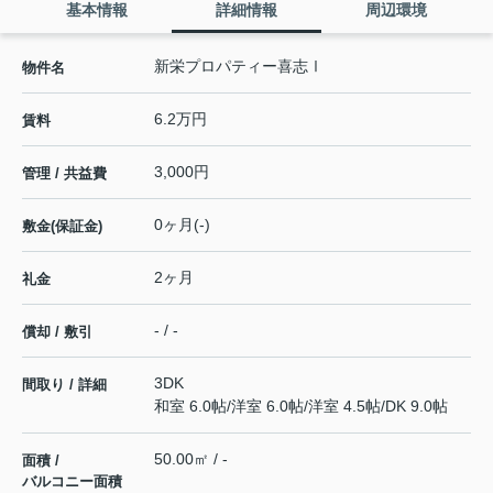
基本情報
詳細情報
周辺環境
新栄プロパティー喜志Ⅰ
物件名
6.2万円
賃料
3,000円
管理 / 共益費
0ヶ月(-)
敷金(保証金)
2ヶ月
礼金
- / -
償却 / 敷引
3DK
間取り / 詳細
和室 6.0帖
/
洋室 6.0帖
/
洋室 4.5帖
/
DK 9.0帖
50.00㎡ / -
面積 /
バルコニー面積