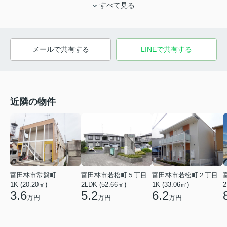
すべて見る
メールで共有する
LINEで共有する
近隣の物件
富田林市常盤町
富田林市若松町５丁目
富田林市若松町２丁目
1K (20.20㎡)
2LDK (52.66㎡)
1K (33.06㎡)
2
3.6
5.2
6.2
万円
万円
万円