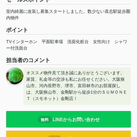
室内綺麗に改装し募集スタートしました。数少ない喜志駅徒歩圏
内物件
ポイント
TVインターホン
平面駐車場
洗面化粧台
女性向け
シャワ
ー付洗面台
担当者のコメント
オススメ物件見て頂き誠にありがとうございます。
家賃、礼金等の交渉も私にお任せください。大阪狭
山市、河内長野市、堺市、富田林市のお部屋探し
は、大阪狭山市、金剛駅から徒歩1分のＳＵＭＯＮＥ
Ｔ（スモネット）金剛店！
LINEからお問い合わせ
無料