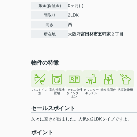
0ヶ月(-)
敷金(保証金)
2LDK
間取り
西
向き
大阪府
富田林市
五軒家
２丁目
所在地
物件の特徴
バストイレ
室内洗濯機
TVモニタ付
カウンター
独立洗面台
浴室乾燥機
別
置場
きインター
キッチン
ホン
セールスポイント
久々に空きが出ました。人気の2LDKタイプですよ。
ポイント