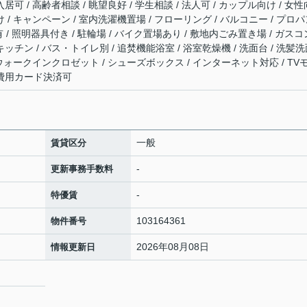
居可 / 高齢者相談 / 眺望良好 / 学生相談 / 法人可 / カップル向け / 女性
け / キャンペーン / 室内洗濯機置場 / フローリング / バルコニー / プロ
気有 / 照明器具付き / 駐輪場 / バイク置場あり / 敷地内ごみ置き場 / ガスコ
キッチン / バス・トイレ別 / 追焚機能浴室 / 浴室乾燥機 / 洗面台 / 洗髪
/ ウォークインクロゼット / シューズボックス / インターネット対応 / TV
期費用カード決済可
一般
賃貸区分
-
更新事務手数料
-
特優賃
103164361
物件番号
2026年08月08日
情報更新日