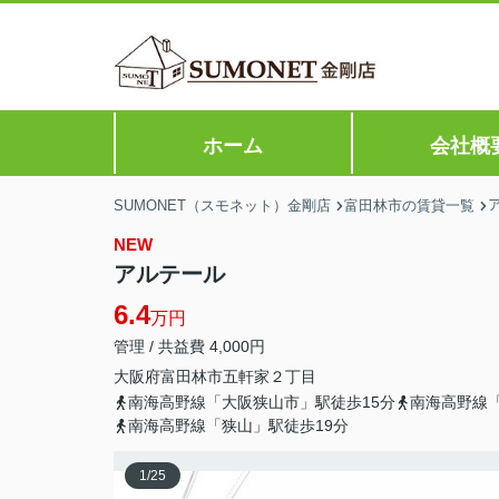
ホーム
会社概
SUMONET（スモネット）金剛店
富田林市の賃貸一覧
NEW
アルテール
6.4
万円
管理 / 共益費 4,000円
大阪府
富田林市
五軒家
２丁目
南海高野線「大阪狭山市」駅徒歩15分
南海高野線「
南海高野線「狭山」駅徒歩19分
1
/
25