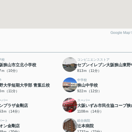
Google Ma
学校
コンビニエンスストア
阪狭山市立北小学校
セブンイレブン大阪狭山東野
47ｍ（10分）
813ｍ（11分）
学
中学校
野大学短期大学部 青葉丘校
狭山中学校
80ｍ（11分）
922ｍ（12分）
ーパー
スーパー
ンプラザ金剛店
大阪いずみ市民生協コープ狭
053ｍ（14分）
1108ｍ（14分）
パート
総合病院
オン金剛店
辻本病院
589ｍ（20分）
1732ｍ（22分）