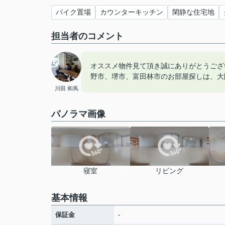
バイク置場
カウンターキッチン
閑静な住宅地
担当者のコメント
オススメ物件見て頂き誠にありがとうござ
野市、堺市、富田林市のお部屋探しは、大
川田 和馬
パノラマ画像
寝室
リビング
基本情報
-
保証金