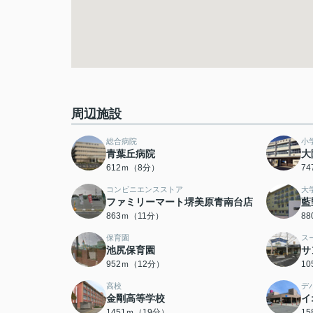
周辺施設
総合病院
小
青葉丘病院
大
612ｍ（8分）
7
コンビニエンスストア
大
ファミリーマート堺美原青南台店
藍
863ｍ（11分）
8
保育園
ス
池尻保育園
サ
952ｍ（12分）
1
高校
デ
金剛高等学校
イ
1451ｍ（19分）
1