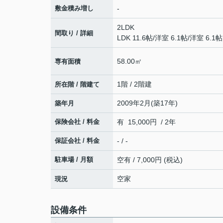
敷金積み増し
-
2LDK
間取り / 詳細
LDK 11.6帖
/
洋室 6.1帖
/
洋室 6.1帖
58.00㎡
専有面積
1階 / 2階建
所在階 / 階建て
2009年2月(築17年)
築年月
保険会社 / 料金
有 15,000円 / 2年
保証会社 / 料金
- / -
駐車場 / 月額
空有 / 7,000円 (税込)
空家
現況
設備条件