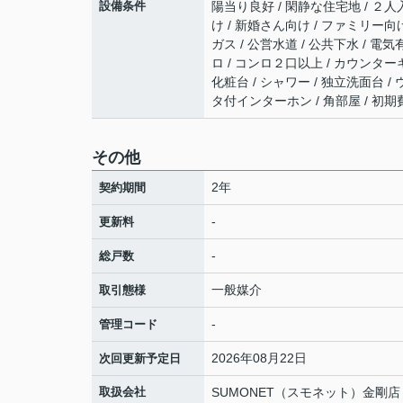
設備条件
陽当り良好 / 閑静な住宅地 / ２人入
け / 新婚さん向け / ファミリー向
ガス / 公営水道 / 公共下水 / 電
ロ / コンロ２口以上 / カウンター
化粧台 / シャワー / 独立洗面台 
タ付インターホン / 角部屋 / 初
その他
2年
契約期間
-
更新料
-
総戸数
一般媒介
取引態様
-
管理コード
2026年08月22日
次回更新予定日
取扱会社
SUMONET（スモネット）金剛店