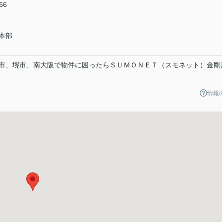
66
本部
市、堺市、南大阪で物件に困ったらＳＵＭＯＮＥＴ（スモネット）金剛
情報