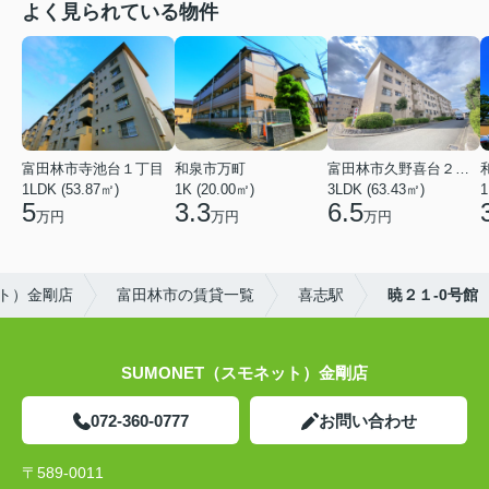
よく見られている物件
富田林市寺池台１丁目
和泉市万町
富田林市久野喜台２丁目
1LDK (53.87㎡)
1K (20.00㎡)
3LDK (63.43㎡)
1
5
3.3
6.5
万円
万円
万円
ット）金剛店
富田林市の賃貸一覧
喜志駅
暁２１-0号館
SUMONET（スモネット）金剛店
072-360-0777
お問い合わせ
〒589-0011