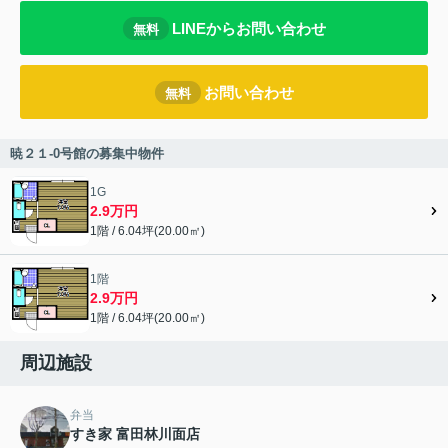
LINEからお問い合わせ
無料
お問い合わせ
無料
暁２１-0号館の募集中物件
1G
2.9万円
1階 / 6.04坪(20.00㎡)
1階
2.9万円
1階 / 6.04坪(20.00㎡)
周辺施設
弁当
すき家 富田林川面店