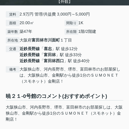
【外観】
2.9万円 管理/共益費 3,000円～5,000円
賃料
20.00㎡
1K
面積
間取り
築47年
1階/2階建
築年数
所在階
大阪府
富田林市
川面町
１丁目
所在地
近鉄長野線
「
喜志
」駅 徒歩12分
交通
近鉄長野線
「
富田林
」駅 徒歩33分
近鉄長野線
「
富田林西口
」駅 徒歩40分
大阪狭山市、河内長野市、堺市、富田林市のお部屋探し
備考
は、大阪狭山市、金剛駅から徒歩1分のＳＵＭＯＮＥＴ
（スモネット）金剛店！
暁２１-0号館のコメント(おすすめポイント)
大阪狭山市、河内長野市、堺市、富田林市のお部屋探しは、大阪
狭山市、金剛駅から徒歩1分のＳＵＭＯＮＥＴ（スモネット）金
剛店！