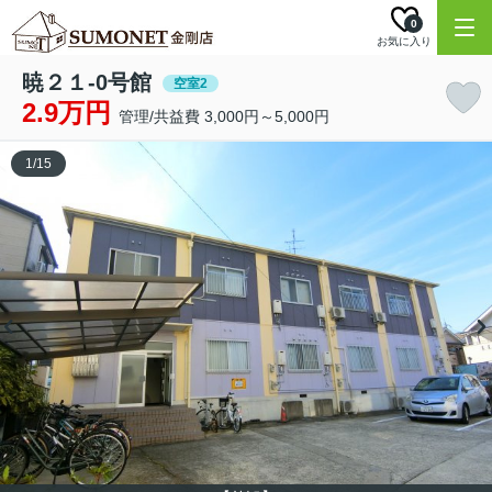
0
お気に入り
暁２１-0号館
空室2
2.9万円
管理/共益費 3,000円～5,000円
1
/
15