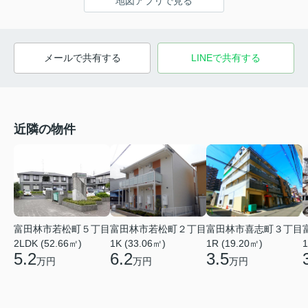
地図アプリで見る
メールで共有する
LINEで共有する
近隣の物件
富田林市若松町５丁目
富田林市若松町２丁目
富田林市喜志町３丁目
2LDK (52.66㎡)
1K (33.06㎡)
1R (19.20㎡)
1
5.2
6.2
3.5
万円
万円
万円