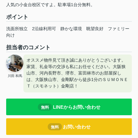
人気の小金台校区ですよ。駐車場1台分無料。
ポイント
洗面所独立
2沿線利用可
静かな環境
眺望良好
ファミリー
向け
担当者のコメント
オススメ物件見て頂き誠にありがとうございます。
家賃、礼金等の交渉も私にお任せください。大阪狭
山市、河内長野市、堺市、富田林市のお部屋探し
川田 和馬
は、大阪狭山市、金剛駅から徒歩1分のＳＵＭＯＮＥ
Ｔ（スモネット）金剛店！
LINEからお問い合わせ
無料
お問い合わせ
無料