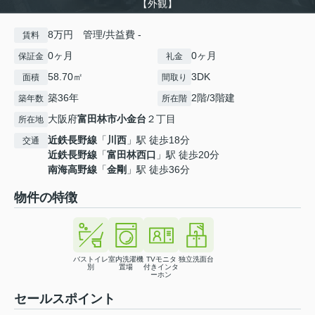
【外観】
8万円 管理/共益費 -
賃料
0ヶ月
0ヶ月
保証金
礼金
58.70㎡
3DK
面積
間取り
築36年
2階/3階建
築年数
所在階
大阪府
富田林市
小金台
２丁目
所在地
近鉄長野線
「
川西
」駅 徒歩18分
交通
近鉄長野線
「
富田林西口
」駅 徒歩20分
南海高野線
「
金剛
」駅 徒歩36分
物件の特徴
バストイレ
室内洗濯機
TVモニタ
独立洗面台
別
置場
付きインタ
ーホン
セールスポイント