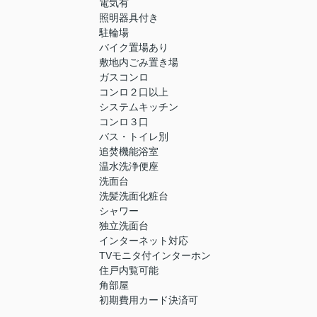
電気有
照明器具付き
駐輪場
バイク置場あり
敷地内ごみ置き場
ガスコンロ
コンロ２口以上
システムキッチン
コンロ３口
バス・トイレ別
追焚機能浴室
温水洗浄便座
洗面台
洗髪洗面化粧台
シャワー
独立洗面台
インターネット対応
TVモニタ付インターホン
住戸内覧可能
角部屋
初期費用カード決済可