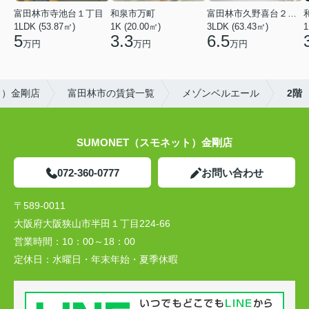
富田林市寺池台１丁目
和泉市万町
富田林市久野喜台２丁目
1LDK (53.87㎡)
1K (20.00㎡)
3LDK (63.43㎡)
1
5
3.3
6.5
万円
万円
万円
ト）金剛店
富田林市の賃貸一覧
メゾンベルエール
2階
SUMONET（スモネット）金剛店
072-360-0777
お問い合わせ
〒589-0011
大阪府大阪狭山市半田１丁目224-66
営業時間：
10：00～18：00
定休日：
水曜日・年末年始・夏季休暇