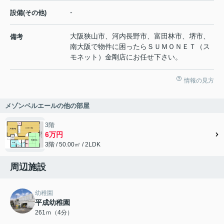
-
設備(その他)
大阪狭山市、河内長野市、富田林市、堺市、
備考
南大阪で物件に困ったらＳＵＭＯＮＥＴ（ス
モネット）金剛店にお任せ下さい。
情報の見方
メゾンベルエールの他の部屋
3階
6万円
3階 / 50.00㎡ / 2LDK
周辺施設
幼稚園
平成幼稚園
261ｍ（4分）