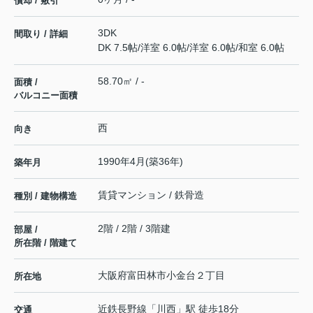
償却 / 敷引
3DK
間取り / 詳細
DK 7.5帖
/
洋室 6.0帖
/
洋室 6.0帖
/
和室 6.0帖
58.70㎡ / -
面積 /
バルコニー面積
西
向き
1990年4月(築36年)
築年月
賃貸マンション / 鉄骨造
種別 / 建物構造
2階 / 2階 / 3階建
部屋 /
所在階 / 階建て
大阪府
富田林市
小金台
２丁目
所在地
近鉄長野線
「
川西
」駅 徒歩18分
交通