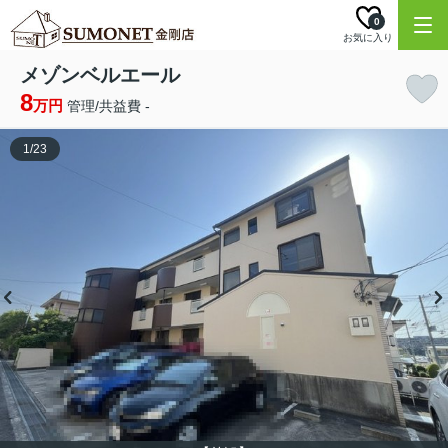
0
お気に入り
メゾンベルエール
8
万円
管理/共益費 -
1
/
23