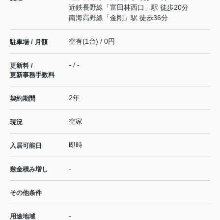
近鉄長野線
「
富田林西口
」駅 徒歩20分
南海高野線
「
金剛
」駅 徒歩36分
空有(1台) / 0円
駐車場 / 月額
- / -
更新料 /
更新事務手数料
2年
契約期間
空家
現況
即時
入居可能日
-
敷金積み増し
その他条件
-
用途地域