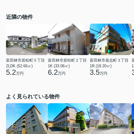
近隣の物件
富田林市若松町５丁目
富田林市若松町２丁目
富田林市喜志町３丁目
2LDK (52.66㎡)
1K (33.06㎡)
1R (19.20㎡)
1
5.2
6.2
3.5
万円
万円
万円
よく見られている物件