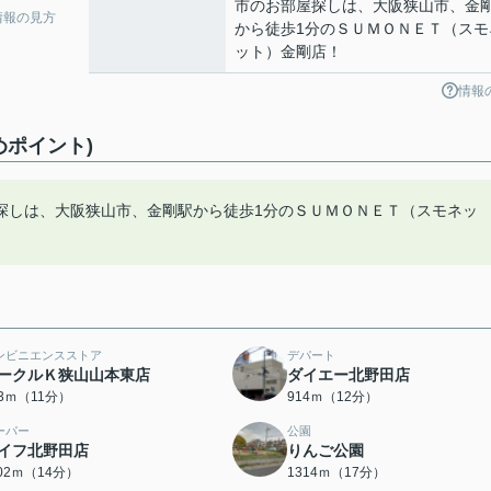
市のお部屋探しは、大阪狭山市、金
情報の見方
から徒歩1分のＳＵＭＯＮＥＴ（スモ
ット）金剛店！
情報
めポイント)
探しは、大阪狭山市、金剛駅から徒歩1分のＳＵＭＯＮＥＴ（スモネッ
ンビニエンスストア
デパート
ークルＫ狭山山本東店
ダイエー北野田店
63ｍ（11分）
914ｍ（12分）
ーパー
公園
イフ北野田店
りんご公園
102ｍ（14分）
1314ｍ（17分）