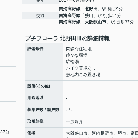
2017年6月(築9年)
築年
南海高野線
「
北野田
」駅 徒歩9分
南海高野線
「
狭山
」駅 徒歩14分
交通
南海高野線
「
大阪狭山市
」駅 徒歩37分
プチフローラ 北野田Ⅲの詳細情報
設備条件
閑静な住宅地
静かな環境
駐輪場
バイク置場あり
敷地内ごみ置き場
設備(その他)
-
用途地域
-
募集戸数 / 総戸数
- / -
取引態様
一般媒介
37分
備考
大阪狭山市、河内長野市、堺市、富