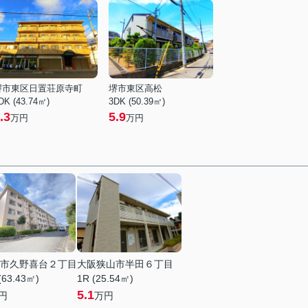
堺市東区日置荘原寺町
堺市東区高松
DK (43.74㎡)
3DK (50.39㎡)
.3
5.9
万円
万円
市久野喜台２丁目
大阪狭山市半田６丁目
(63.43㎡)
1R (25.54㎡)
5.1
円
万円