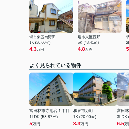
堺市東区南野田
堺市東区西野
1K (30.00㎡)
5K (48.41㎡)
2
4.3
4.8
5
万円
万円
よく見られている物件
富田林市寺池台１丁目
和泉市万町
富田林
1LDK (53.87㎡)
1K (20.00㎡)
3LDK 
5
3.3
6.5
万円
万円
万