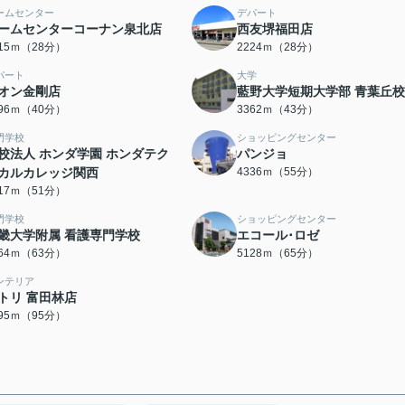
ームセンター
デパート
ームセンターコーナン泉北店
西友堺福田店
215ｍ（28分）
2224ｍ（28分）
パート
大学
オン金剛店
藍野大学短期大学部 青葉丘校
196ｍ（40分）
3362ｍ（43分）
門学校
ショッピングセンター
校法人 ホンダ学園 ホンダテク
パンジョ
カルカレッジ関西
4336ｍ（55分）
017ｍ（51分）
門学校
ショッピングセンター
畿大学附属 看護専門学校
エコール･ロゼ
964ｍ（63分）
5128ｍ（65分）
ンテリア
トリ 富田林店
595ｍ（95分）