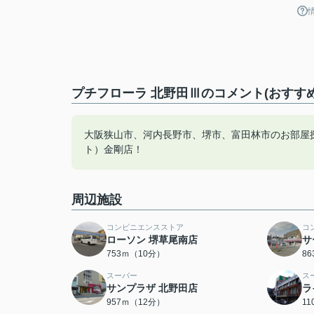
プチフローラ 北野田Ⅲのコメント(おすす
大阪狭山市、河内長野市、堺市、富田林市のお部屋
ト）金剛店！
周辺施設
コンビニエンスストア
コ
ローソン 堺草尾南店
サ
753ｍ（10分）
8
スーパー
ス
サンプラザ 北野田店
ラ
957ｍ（12分）
1