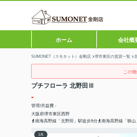
ホーム
会社概
SUMONET（スモネット）金剛店
堺市東区の賃貸一覧
この物
プチフローラ 北野田Ⅲ
-
管理/共益費 -
大阪府
堺市東区
西野
南海高野線「北野田」駅徒歩9分
南海高野線「狭山
1
/
6