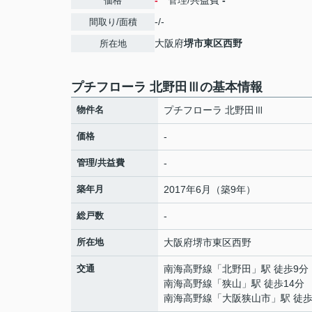
-
管理/共益費
-
価格
-/-
間取り/面積
大阪府
堺市東区
西野
所在地
プチフローラ 北野田Ⅲの基本情報
物件名
プチフローラ 北野田Ⅲ
価格
-
管理/共益費
-
築年月
2017年6月（築9年）
総戸数
-
所在地
大阪府
堺市東区
西野
交通
南海高野線
「
北野田
」駅 徒歩9分
南海高野線
「
狭山
」駅 徒歩14分
南海高野線
「
大阪狭山市
」駅 徒歩