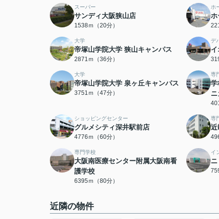
スーパー
ホ
サンディ大阪狭山店
ホ
1538ｍ（20分）
2
大学
デ
帝塚山学院大学 狭山キャンパス
イ
2871ｍ（36分）
3
大学
専
帝塚山学院大学 泉ヶ丘キャンパス
学
3751ｍ（47分）
ニ
4
ショッピングセンター
専
グルメシティ深井駅前店
近
4776ｍ（60分）
4
専門学校
イ
大阪南医療センター附属大阪南看
ニ
護学校
7
6395ｍ（80分）
近隣の物件