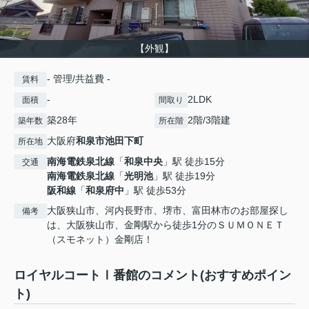
【外観】
- 管理/共益費 -
賃料
-
2LDK
面積
間取り
築28年
2階/3階建
築年数
所在階
大阪府
和泉市
池田下町
所在地
南海電鉄泉北線
「
和泉中央
」駅 徒歩15分
交通
南海電鉄泉北線
「
光明池
」駅 徒歩19分
阪和線
「
和泉府中
」駅 徒歩53分
大阪狭山市、河内長野市、堺市、富田林市のお部屋探し
備考
は、大阪狭山市、金剛駅から徒歩1分のＳＵＭＯＮＥＴ
（スモネット）金剛店！
ロイヤルコートⅠ番館のコメント(おすすめポイン
ト)