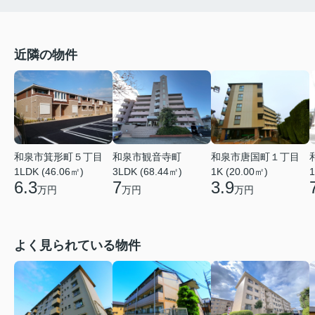
近隣の物件
和泉市箕形町５丁目
和泉市観音寺町
和泉市唐国町１丁目
1LDK (46.06㎡)
3LDK (68.44㎡)
1K (20.00㎡)
1
6.3
7
3.9
万円
万円
万円
よく見られている物件