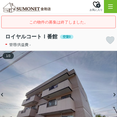
0
お気に入り
この物件の募集は終了しました。
ロイヤルコートⅠ番館
空室0
-
管理/共益費 -
1
/
3