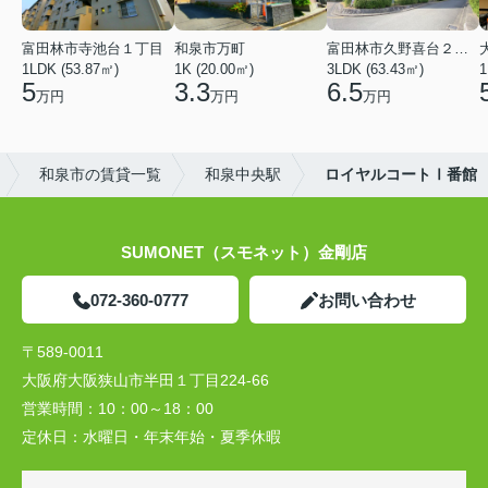
富田林市寺池台１丁目
和泉市万町
富田林市久野喜台２丁目
1LDK (53.87㎡)
1K (20.00㎡)
3LDK (63.43㎡)
1
5
3.3
6.5
万円
万円
万円
和泉市の賃貸一覧
和泉中央駅
ロイヤルコートⅠ番館
SUMONET（スモネット）金剛店
072-360-0777
お問い合わせ
〒589-0011
大阪府大阪狭山市半田１丁目224-66
営業時間：
10：00～18：00
定休日：
水曜日・年末年始・夏季休暇