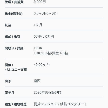
9,000円
管理 / 共益費
0.5ヶ月(0ヶ月)
敷金(保証金)
1ヶ月
礼金
0万円 / 0万円
償却 / 敷引
1LDK
間取り / 詳細
LDK 11.6帖
/
洋室 4.8帖
40.00㎡ / -
面積 /
バルコニー面積
南西
向き
2020年8月(築6年)
築年月
賃貸マンション / 鉄筋コンクリート
種別 / 建物構造