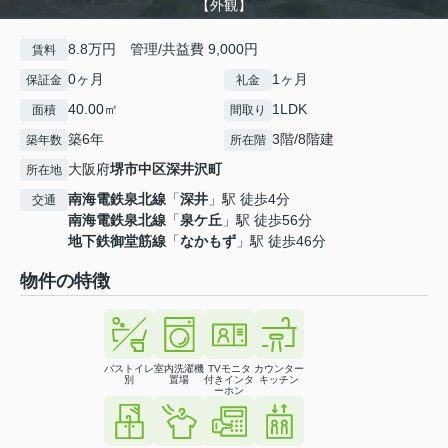
【外観】
8.8万円 管理/共益費 9,000円
賃料
0ヶ月
1ヶ月
保証金
礼金
40.00㎡
1LDK
面積
間取り
築6年
3階/8階建
築年数
所在階
大阪府
堺市中区
深井沢町
所在地
南海電鉄泉北線
「
深井
」駅 徒歩4分
交通
南海電鉄泉北線
「
泉ケ丘
」駅 徒歩56分
地下鉄御堂筋線
「
なかもず
」駅 徒歩46分
物件の特徴
バストイレ
室内洗濯機
TVモニタ
カウンター
別
置場
付きインタ
キッチン
ーホン