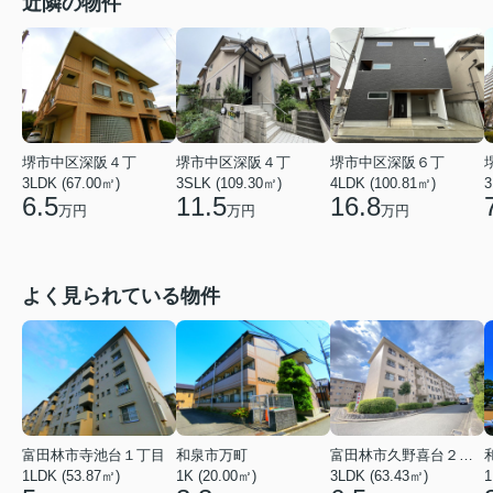
近隣の物件
堺市中区深阪４丁
堺市中区深阪４丁
堺市中区深阪６丁
3LDK (67.00㎡)
3SLK (109.30㎡)
4LDK (100.81㎡)
3
6.5
11.5
16.8
万円
万円
万円
よく見られている物件
富田林市寺池台１丁目
和泉市万町
富田林市久野喜台２丁目
1LDK (53.87㎡)
1K (20.00㎡)
3LDK (63.43㎡)
1