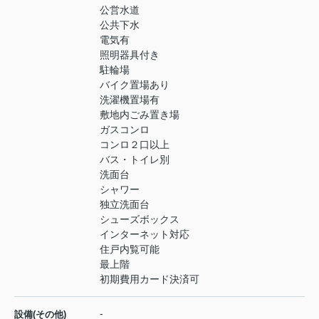
公営水道
公共下水
電気有
照明器具付き
駐輪場
バイク置場あり
洗濯機置場有
敷地内ごみ置き場
ガスコンロ
コンロ２口以上
バス・トイレ別
洗面台
シャワー
独立洗面台
シューズボックス
インターネット対応
住戸内覧可能
最上階
初期費用カード決済可
-
設備(その他)