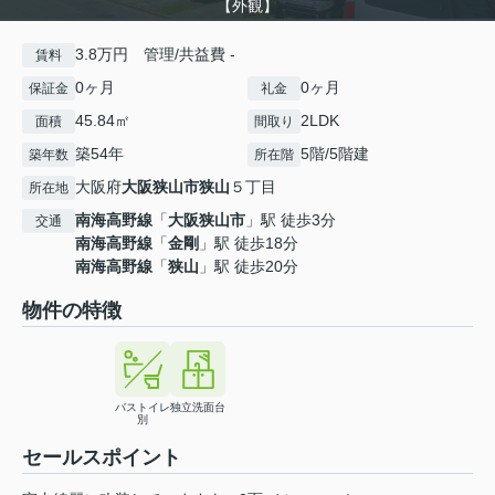
【外観】
3.8万円 管理/共益費 -
賃料
0ヶ月
0ヶ月
保証金
礼金
45.84㎡
2LDK
面積
間取り
築54年
5階/5階建
築年数
所在階
大阪府
大阪狭山市
狭山
５丁目
所在地
南海高野線
「
大阪狭山市
」駅 徒歩3分
交通
南海高野線
「
金剛
」駅 徒歩18分
南海高野線
「
狭山
」駅 徒歩20分
物件の特徴
バストイレ
独立洗面台
別
セールスポイント