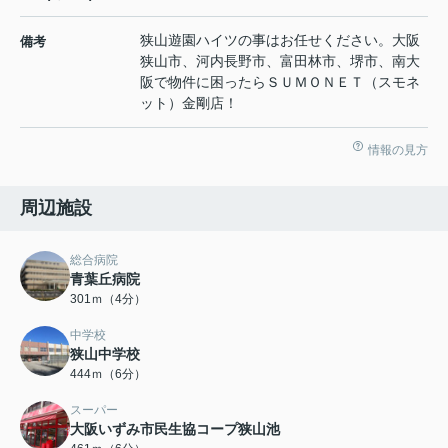
狭山遊園ハイツの事はお任せください。大阪
備考
狭山市、河内長野市、富田林市、堺市、南大
阪で物件に困ったらＳＵＭＯＮＥＴ（スモネ
ット）金剛店！
情報の見方
周辺施設
総合病院
青葉丘病院
301ｍ（4分）
中学校
狭山中学校
444ｍ（6分）
スーパー
大阪いずみ市民生協コープ狭山池