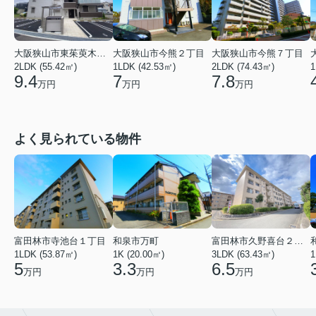
大阪狭山市東茱萸木１丁目
大阪狭山市今熊２丁目
大阪狭山市今熊７丁目
2LDK (55.42㎡)
1LDK (42.53㎡)
2LDK (74.43㎡)
1
9.4
7
7.8
万円
万円
万円
よく見られている物件
富田林市寺池台１丁目
和泉市万町
富田林市久野喜台２丁目
1LDK (53.87㎡)
1K (20.00㎡)
3LDK (63.43㎡)
1
5
3.3
6.5
万円
万円
万円