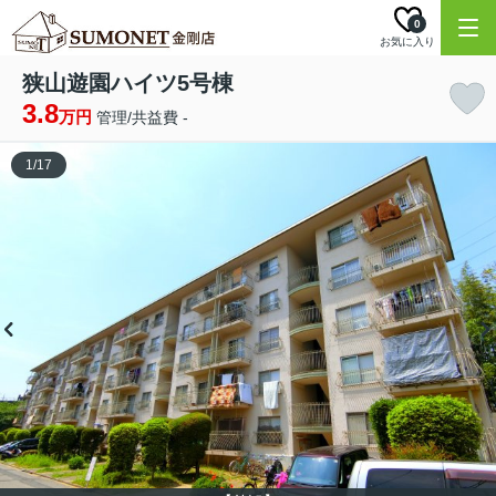
0
お気に入り
狭山遊園ハイツ5号棟
3.8
万円
管理/共益費 -
1
/
17