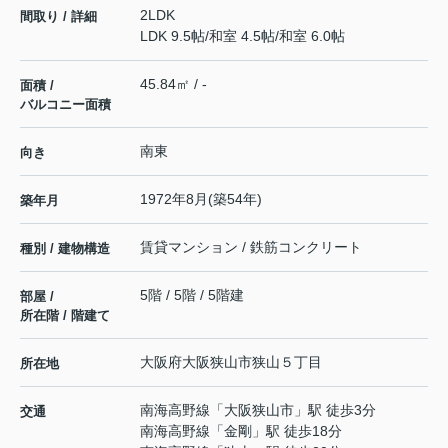
2LDK
間取り / 詳細
LDK 9.5帖
/
和室 4.5帖
/
和室 6.0帖
45.84㎡ / -
面積 /
バルコニー面積
南東
向き
1972年8月(築54年)
築年月
賃貸マンション / 鉄筋コンクリート
種別 / 建物構造
5階 / 5階 / 5階建
部屋 /
所在階 / 階建て
大阪府
大阪狭山市
狭山
５丁目
所在地
南海高野線
「
大阪狭山市
」駅 徒歩3分
交通
南海高野線
「
金剛
」駅 徒歩18分