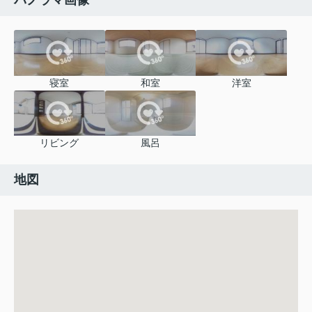
パノラマ画像
寝室
和室
洋室
リビング
風呂
地図