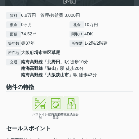
【外観】
6.9万円 管理/共益費 3,000円
賃料
0ヶ月
10万円
敷金
礼金
74.52㎡
4DK
面積
間取り
築37年
1-2階/2階建
築年数
所在階
大阪府
堺市東区
草尾
所在地
南海高野線
「
北野田
」駅 徒歩10分
交通
南海高野線
「
狭山
」駅 徒歩20分
南海高野線
「
大阪狭山市
」駅 徒歩43分
物件の特徴
バストイレ
室内洗濯機
独立洗面台
別
置場
セールスポイント