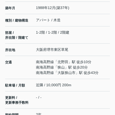
1988年12月(築37年)
築年月
アパート / 木造
種別 / 建物構造
1-2階 / 1-2階 / 2階建
部屋 /
所在階 / 階建て
大阪府
堺市東区
草尾
所在地
南海高野線
「
北野田
」駅 徒歩10分
交通
南海高野線
「
狭山
」駅 徒歩20分
南海高野線
「
大阪狭山市
」駅 徒歩43分
近隣 / 10,000円 200m
駐車場 / 月額
- / -
更新料 /
更新事務手数料
2年
契約期間