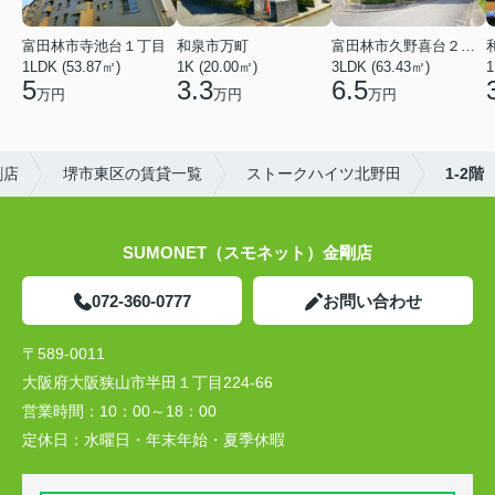
富田林市寺池台１丁目
和泉市万町
富田林市久野喜台２丁目
1LDK (53.87㎡)
1K (20.00㎡)
3LDK (63.43㎡)
1
5
3.3
6.5
万円
万円
万円
剛店
堺市東区の賃貸一覧
ストークハイツ北野田
1-2階
SUMONET（スモネット）金剛店
072-360-0777
お問い合わせ
〒589-0011
大阪府大阪狭山市半田１丁目224-66
営業時間：
10：00～18：00
定休日：
水曜日・年末年始・夏季休暇