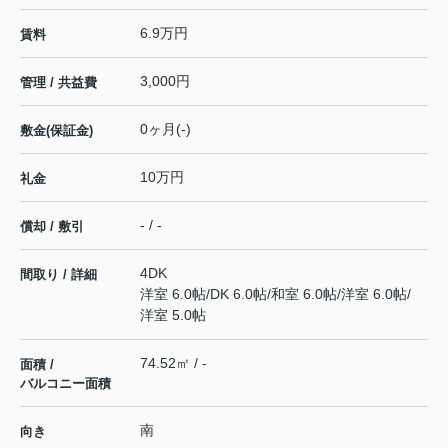
6.9万円
賃料
3,000円
管理 / 共益費
0ヶ月(-)
敷金(保証金)
10万円
礼金
- / -
償却 / 敷引
4DK
間取り / 詳細
洋室 6.0帖
/
DK 6.0帖
/
和室 6.0帖
/
洋室 6.0帖
/
洋室 5.0帖
74.52㎡ / -
面積 /
バルコニー面積
南
向き