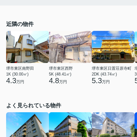
近隣の物件
堺市東区南野田
堺市東区西野
堺市東区日置荘原寺町
1K (30.00㎡)
5K (48.41㎡)
2DK (43.74㎡)
3
4.3
4.8
5.3
万円
万円
万円
よく見られている物件