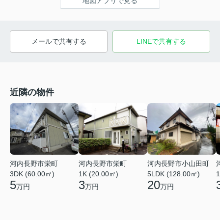
地図アプリで見る
メールで共有する
LINEで共有する
近隣の物件
河内長野市栄町
河内長野市栄町
河内長野市小山田町
3DK (60.00㎡)
1K (20.00㎡)
5LDK (128.00㎡)
1
5
3
20
万円
万円
万円