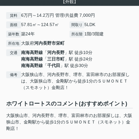
【外観】
6万円～14.2万円 管理/共益費 7,000円
賃料
57.81㎡～124.57㎡
5LDK
面積
間取り
築24年
1階/3階建
築年数
所在階
大阪府
河内長野市
栄町
所在地
南海高野線
「
河内長野
」駅 徒歩10分
交通
南海高野線
「
三日市町
」駅 徒歩24分
南海高野線
「
千代田
」駅 徒歩30分
大阪狭山市、河内長野市、堺市、富田林市のお部屋探し
備考
は、大阪狭山市、金剛駅から徒歩1分のＳＵＭＯＮＥＴ
（スモネット）金剛店！
ホワイトロートスのコメント(おすすめポイント)
大阪狭山市、河内長野市、堺市、富田林市のお部屋探しは、大阪
狭山市、金剛駅から徒歩1分のＳＵＭＯＮＥＴ（スモネット）金
剛店！