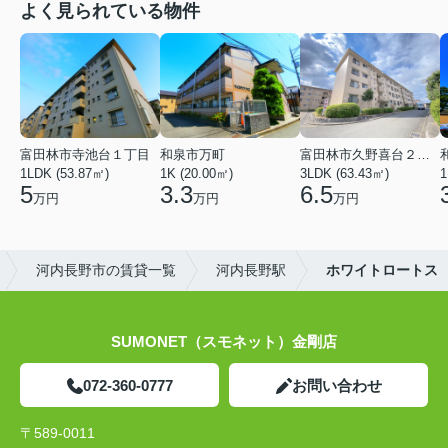
よく見られている物件
富田林市寺池台１丁目
和泉市万町
富田林市久野喜台２丁目
1LDK (53.87㎡)
1K (20.00㎡)
3LDK (63.43㎡)
1
5
3.3
6.5
万円
万円
万円
河内長野市の賃貸一覧
河内長野駅
ホワイトロートス
SUMONET（スモネット）金剛店
072-360-0777
お問い合わせ
〒589-0011