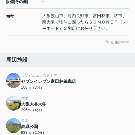
-
設備(その他)
大阪狭山市、河内長野市、富田林市、堺市、
備考
南大阪で物件に困ったらＳＵＭＯＮＥＴ（ス
モネット）金剛店にお任せ下さい。
情報の見方
周辺施設
コンビニエンスストア
セブンイレブン富田林錦織店
168ｍ（3分）
大学
大阪大谷大学
296ｍ（4分）
公園
錦織公園
933ｍ（12分）