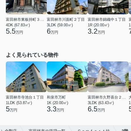
富田林市東板持町３丁目
富田林市川面町２丁目
富田林市錦織中１丁目
4DK (67.83㎡)
3LDK (59.00㎡)
1R (20.00㎡)
1
5.5
6
3.2
万円
万円
万円
よく見られている物件
富田林市寺池台１丁目
和泉市万町
富田林市久野喜台２丁目
1LDK (53.87㎡)
1K (20.00㎡)
3LDK (63.43㎡)
1
5
3.3
6.5
万円
万円
万円
ト）金剛店
富田林市の賃貸一覧
Ｃｏｍｆｏｒｔ紘
2階