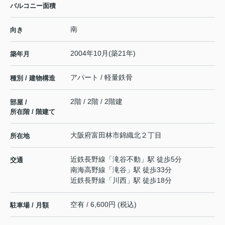
バルコニー面積
南
向き
2004年10月(築21年)
築年月
アパート / 軽量鉄骨
種別 / 建物構造
2階 / 2階 / 2階建
部屋 /
所在階 / 階建て
大阪府
富田林市
錦織北
２丁目
所在地
近鉄長野線
「
滝谷不動
」駅 徒歩5分
交通
南海高野線
「
滝谷
」駅 徒歩33分
近鉄長野線
「
川西
」駅 徒歩18分
空有 / 6,600円 (税込)
駐車場 / 月額