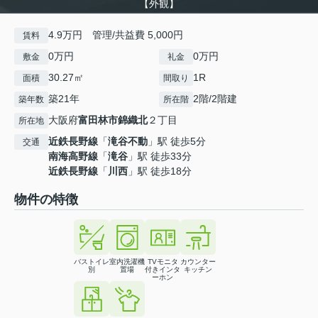
【外観】
4.9万円 管理/共益費 5,000円
賃料
0万円
0万円
敷金
礼金
30.27㎡
1R
面積
間取り
築21年
2階/2階建
築年数
所在階
大阪府
富田林市
錦織北
２丁目
所在地
近鉄長野線
「
滝谷不動
」駅 徒歩5分
交通
南海高野線
「
滝谷
」駅 徒歩33分
近鉄長野線
「
川西
」駅 徒歩18分
物件の特徴
バストイレ
室内洗濯機
TVモニタ
カウンター
別
置場
付きインタ
キッチン
ーホン