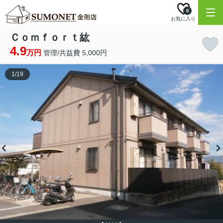
0
お気に入り
Ｃｏｍｆｏｒｔ紘
4.9
万円
管理/共益費 5,000円
1
/
19