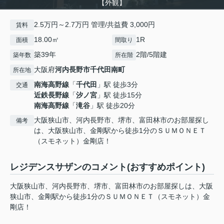
【外観】
2.5万円～2.7万円 管理/共益費 3,000円
賃料
18.00㎡
1R
面積
間取り
築39年
2階/5階建
築年数
所在階
大阪府
河内長野市
千代田南町
所在地
南海高野線
「
千代田
」駅 徒歩3分
交通
近鉄長野線
「
汐ノ宮
」駅 徒歩15分
南海高野線
「
滝谷
」駅 徒歩20分
大阪狭山市、河内長野市、堺市、富田林市のお部屋探し
備考
は、大阪狭山市、金剛駅から徒歩1分のＳＵＭＯＮＥＴ
（スモネット）金剛店！
レジデンスサザンのコメント(おすすめポイント)
大阪狭山市、河内長野市、堺市、富田林市のお部屋探しは、大阪
狭山市、金剛駅から徒歩1分のＳＵＭＯＮＥＴ（スモネット）金
剛店！