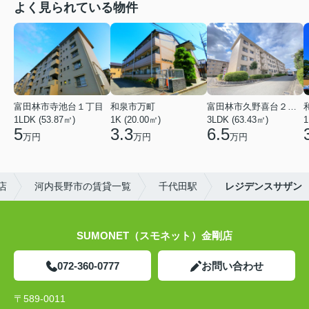
よく見られている物件
富田林市寺池台１丁目
和泉市万町
富田林市久野喜台２丁目
1LDK (53.87㎡)
1K (20.00㎡)
3LDK (63.43㎡)
1
5
3.3
6.5
万円
万円
万円
店
河内長野市の賃貸一覧
千代田駅
レジデンスサザン
SUMONET（スモネット）金剛店
072-360-0777
お問い合わせ
〒589-0011