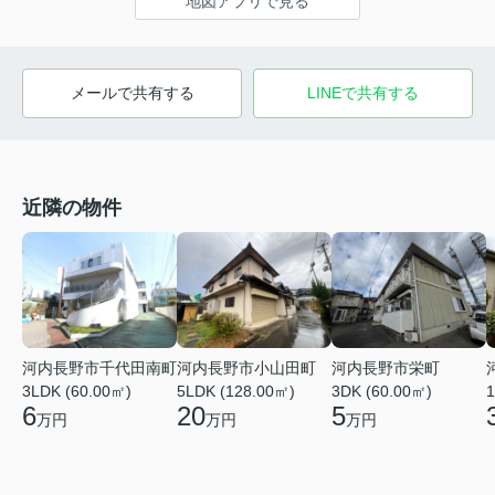
地図アプリで見る
メールで共有する
LINEで共有する
近隣の物件
河内長野市千代田南町
河内長野市小山田町
河内長野市栄町
3LDK (60.00㎡)
5LDK (128.00㎡)
3DK (60.00㎡)
1
6
20
5
万円
万円
万円