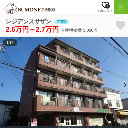
0
お気に入り
レジデンスサザン
空室2
2.5万円～2.7万円
管理/共益費 3,000円
1
/
14