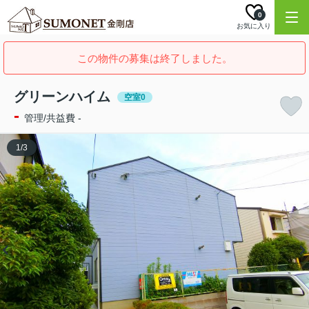
0
お気に入り
この物件の募集は終了しました。
グリーンハイム
空室0
-
管理/共益費 -
1
/
3