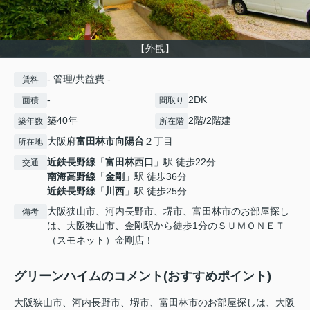
【外観】
- 管理/共益費 -
賃料
-
2DK
面積
間取り
築40年
2階/2階建
築年数
所在階
大阪府
富田林市
向陽台
２丁目
所在地
近鉄長野線
「
富田林西口
」駅 徒歩22分
交通
南海高野線
「
金剛
」駅 徒歩36分
近鉄長野線
「
川西
」駅 徒歩25分
大阪狭山市、河内長野市、堺市、富田林市のお部屋探し
備考
は、大阪狭山市、金剛駅から徒歩1分のＳＵＭＯＮＥＴ
（スモネット）金剛店！
グリーンハイムのコメント(おすすめポイント)
大阪狭山市、河内長野市、堺市、富田林市のお部屋探しは、大阪