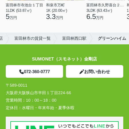
富田林市寺池台１丁目
和泉市万町
富田林市久野喜台２丁目
1LDK (53.87㎡)
1K (20.00㎡)
3LDK (63.43㎡)
1
5
3.3
6.5
万円
万円
万円
店
富田林市の賃貸一覧
富田林西口駅
グリーンハイム
SUMONET（スモネット）金剛店
072-360-0777
お問い合わせ
〒589-0011
大阪府大阪狭山市半田１丁目224-66
営業時間：
10：00～18：00
定休日：
水曜日・年末年始・夏季休暇